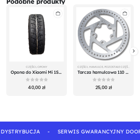
Podobne produkty
CZĘŚCI
,
OPONY
CZĘŚCI
,
HAMULCE
,
POZOSTAŁE CZĘŚCI
,
TARC
Opona do Xiaomi Mi 1S m365 Pro Mi Pro 2 Essential
Tarcza hamulcowa 110 mm
0
out of 5
0
out of 5
40,00
zł
25,00
zł
 DYSTRYBUCJA
-
SERWIS GWARANCYJNY DOOR