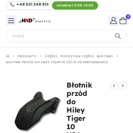
+48 531 348 813
Infolinia | 9:00-14:00
0
PRODUKTY
CZĘŚCI
,
POZOSTAŁE CZĘŚCI
,
BŁOTNIKI
BŁOTNIK PRZÓD DO HILEY TIGER 10 V5/ 10 V5 PERFORMANCE
Błotnik
przód
do
Hiley
Tiger
10