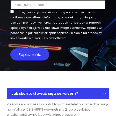
Tak, niniejszym wyrażam zgodę na otrzymywanie e-
mailowo Newslettera z informacją o produktach, usługach,
akcjach promocyjnych oraz nagrodach i ankietach w ramach
specjalnych akcji. W każdej chwili mogę cofnąć ww. zgodę bez
ponoszenia jakichkolwiek opłat poprzez kliknięcie na stosowny
link zawarty w e-mailu z Newsletterem.
Jak skontaktować się z serwisem?
Z serwisem możesz skontaktować się telefoniczne dzwoniąc
na infolinie: 531348813 wewnętrzny 2 lub wysyłając
wiadomość e-mail: serwis@hndelectic.pl