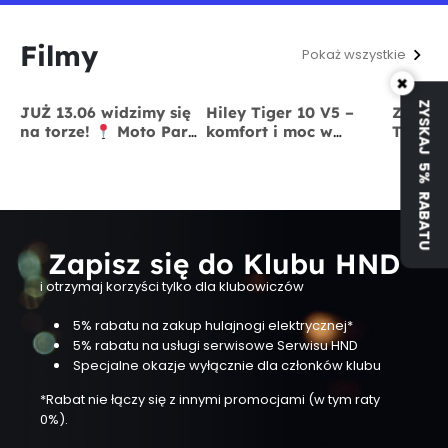
Filmy
Pokaż wszystkie
×
ZYSKAJ 5% RABATU
JUŻ 13.06 widzimy się
Hiley Tiger 10 V5 –
Zmodyf
na torze!
Moto Park
komfort i moc w
Tiger 
Kraków
13 czerwca
jednym
x BigS
Zapisz się do Klubu HND
i otrzymaj korzyści tylko dla klubowiczów
5% rabatu na zakup hulajnogi elektrycznej*
5% rabatu na usługi serwisowe Serwisu HND
Specjalne okazje wyłącznie dla członków klubu
*Rabat nie łączy się z innymi promocjami (w tym raty
0%).