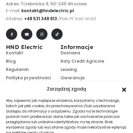
Adres: Trzebnicka 9, 50-245 Wrocław
E-mail:
kontakt@hndelectric.pl
Infolinia:
+48 531 348 813
(PON-PT 9:00-14:00)
HND Electric
Informacje
Kontakt
Dostawa
Blog
Raty Credit Agricole
Regulamin
Leasing
Polityka prywatności
Gwarancja
Kariera
14 dni na zwrot
Zarządzaj zgodą
Platforma B2B
Polecaj i zarabiaj
Aby zapewnić jak najlepsze wrażenia, korzystamy z technologii,
Program partnerski
takich jak pliki cookie, do przechowywania i/lub uzyskiwania
Zasubskrybuj nasz Newsletter
dostępu do informacji o urządzeniu. Zgoda na te technologie
pozwoli nam przetwarzać dane, takie jak zachowanie podczas
przeglądania lub unikalne identyfikatory na tej stronie. Brak
wyrażenia zgody lub wycofanie zgody może niekorzystnie wpłynąć
Zapisz Się
na niektóre cechy i funkcje.