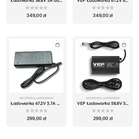
Ładowarka 58.8V 3A do Hiley Tiger EVO/ EVO GT/ EVO GTR/ 10 V5
VEP Ładowarka 67.2V 6A wtyk GX-16
0
out of 5
0
out of 5
349,00
zł
349,00
zł
AKCESORIA
,
ŁADOWARKI
AKCESORIA
,
ŁADOWARKI
Ładowarka 67.2V 3.7A Hiley Tiger 10 V5 PERFORMANCE/ SUPRA PRO
VEP Ładowarka 58.8V 5A wtyk GX-16
0
out of 5
0
out of 5
299,00
zł
299,00
zł