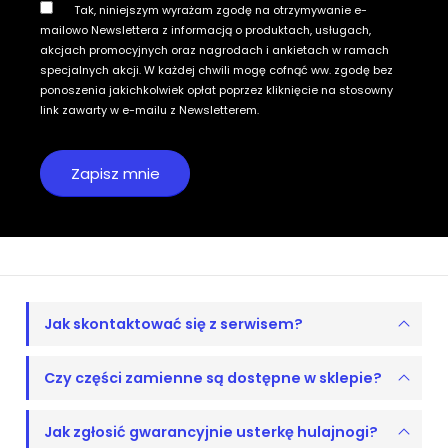
Tak, niniejszym wyrażam zgodę na otrzymywanie e-
mailowo Newslettera z informacją o produktach, usługach,
akcjach promocyjnych oraz nagrodach i ankietach w ramach
specjalnych akcji. W każdej chwili mogę cofnąć ww. zgodę bez
ponoszenia jakichkolwiek opłat poprzez kliknięcie na stosowny
link zawarty w e-mailu z Newsletterem.
Jak skontaktować się z serwisem?
Czy części zamienne są dostępne w sklepie?
Jak zgłosić gwarancyjnie usterkę hulajnogi?