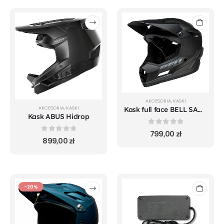
AKCESORIA
,
KASKI
AKCESORIA
,
KASKI
Kask full face BELL SANCTION 2 DLX MIPS alpine matte black roz. XL (59-61 cm)
Kask ABUS Hidrop
0
out of 5
799,00
zł
0
out of 5
899,00
zł
-20%