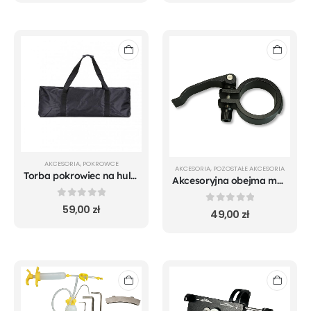
AKCESORIA
,
POKROWCE
AKCESORIA
,
POZOSTAŁE AKCESORIA
Torba pokrowiec na hulajnogę elektryczną rozmiar L
Akcesoryjna obejma mechanizmu składania Hiley Tiger 10 V4
0
out of 5
59,00
zł
0
out of 5
49,00
zł