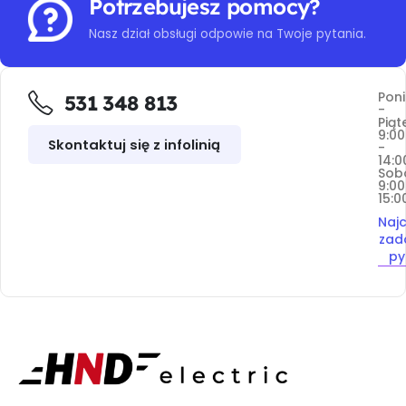
Potrzebujesz pomocy?
Nasz dział obsługi odpowie na Twoje pytania.
Poni
531 348 813
-
Piąt
9:00
Skontaktuj się z infolinią
-
14:0
Sob
9:00
15:0
Najc
zad
py