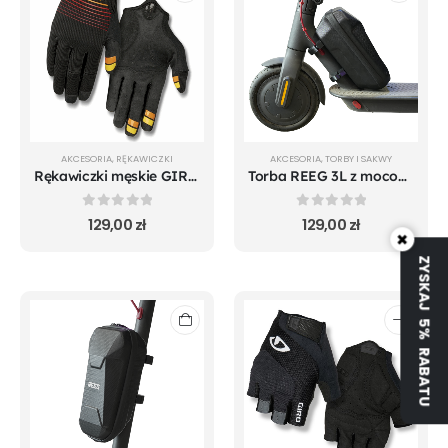
AKCESORIA
,
RĘKAWICZKI
AKCESORIA
,
TORBY I SAKWY
Rękawiczki męskie GIRO DND długi palec heatwave black
Torba REEG 3L z mocowaniem na ramie do Xiaomi m365 Pro Mi 1S Pro 2 Mi 3 Essential
0
out of 5
0
out of 5
129,00
zł
129,00
zł
×
ZYSKAJ 5% RABATU