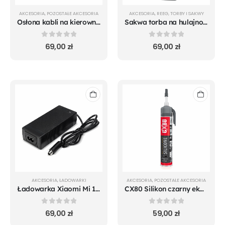
AKCESORIA
,
POZOSTAŁE AKCESORIA
AKCESORIA
,
REEG
,
TORBY I SAKWY
Osłona kabli na kierownicę Hiley
Sakwa torba na hulajnogę elektryczną REEG 3L
0
out of 5
0
out of 5
69,00
zł
69,00
zł
AKCESORIA
,
ŁADOWARKI
AKCESORIA
,
POZOSTAŁE AKCESORIA
Ładowarka Xiaomi Mi 1S m365 Pro Mi Pro 2 Essential - zamiennik
CX80 Silikon czarny ekologiczny wysokotemperaturowy 210G
0
out of 5
0
out of 5
69,00
zł
59,00
zł