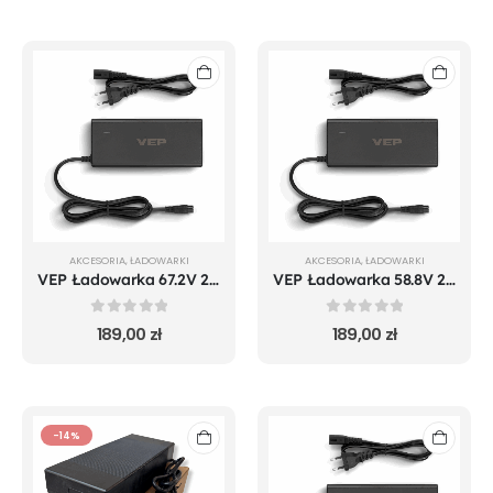
AKCESORIA
,
ŁADOWARKI
AKCESORIA
,
ŁADOWARKI
VEP Ładowarka 67.2V 2A wtyk GX-16
VEP Ładowarka 58.8V 2A wtyk GX-16
0
out of 5
0
out of 5
189,00
zł
189,00
zł
-14%