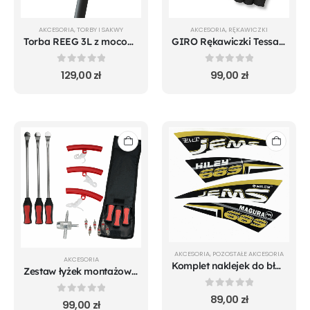
AKCESORIA
,
TORBY I SAKWY
AKCESORIA
,
RĘKAWICZKI
Torba REEG 3L z mocowaniem do Xiaomi m365 Pro Mi 1S Pro 2 Mi 3 Essential
GIRO Rękawiczki Tessa Gel
0
out of 5
0
out of 5
129,00
zł
99,00
zł
AKCESORIA
,
POZOSTAŁE AKCESORIA
AKCESORIA
Komplet naklejek do błotników Hiley Tiger KING
Zestaw łyżek montażowych do opon
0
out of 5
89,00
zł
0
out of 5
99,00
zł