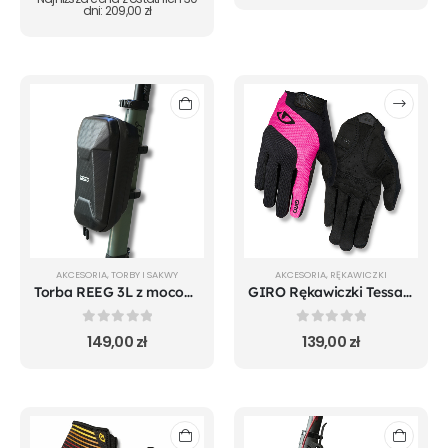
dni:
209,00
zł
AKCESORIA
,
TORBY I SAKWY
AKCESORIA
,
RĘKAWICZKI
Torba REEG 3L z mocowaniem do Vsett 8 / Vsett 8+ / Techlife X6
GIRO Rękawiczki Tessa LF Gel
0
out of 5
0
out of 5
149,00
zł
139,00
zł