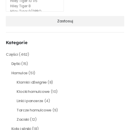
Zastosuj
Kategorie
Części
(462)
Dętki
(15)
Hamulce
(51)
Klamki i dźwignie
(8)
Klocki hamulcowe
(10)
Linki i pancerze
(4)
Tarcze hamulcowe
(9)
Zaciski
(12)
Koła i silniki
(18)