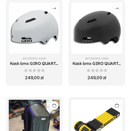
AKCESORIA
,
KASKI
AKCESORIA
,
KASKI
Kask bmx GIRO QUARTER FS matte chalk
Kask bmx GIRO QUARTER FS matte black
0
out of 5
0
out of 5
249,00
zł
249,00
zł