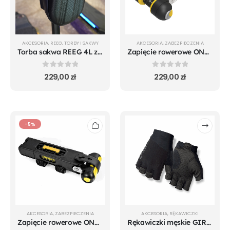
AKCESORIA
,
REEG
,
TORBY I SAKWY
AKCESORIA
,
ZABEZPIECZENIA
Torba sakwa REEG 4L z mocowaniem na hulajnogę elektryczną Hiley Tiger 10 V5/EVO
Zapięcie rowerowe ONGUARD Link Plate Lock REVOLVER COMBO X4P 8130 SKŁADANE - 79cm - SZYFR
0
out of 5
0
out of 5
229,00
zł
229,00
zł
-5%
AKCESORIA
,
ZABEZPIECZENIA
AKCESORIA
,
RĘKAWICZKI
Zapięcie rowerowe ONGUARD Link Plate Lock REVOLVER X4P 8129 SKŁADANE - 112,5cm - 5 x Klucze z kodem
Rękawiczki męskie GIRO ZERO CS krótki palec black