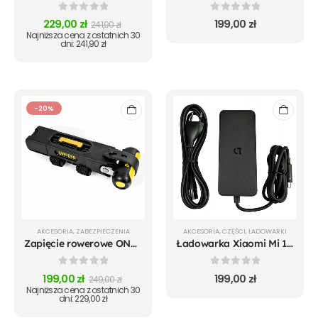
0
out of 5
0
out of 5
229,00
zł
199,00
zł
241,90
zł
Najniższa cena z ostatnich 30
dni:
241,90
zł
-20%
AKCESORIA
,
ZABEZPIECZENIA
AKCESORIA
,
CZĘŚCI
,
ŁADOWARKI
Zapięcie rowerowe ONGUARD Link Plate Lock REVOLVER X4P 8128 SKŁADANE - 79cm - 5 x Klucze z kodem
Ładowarka Xiaomi Mi 1S m365 Pro Mi Pro 2 Essential - oryginalna
0
out of 5
0
out of 5
199,00
zł
199,00
zł
249,00
zł
Najniższa cena z ostatnich 30
dni:
229,00
zł