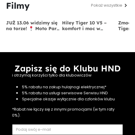
Filmy
Pokaż wszystkie
JUŻ 13.06 widzimy się
Hiley Tiger 10 V5 –
Zmodyf
na torze!
Moto Park
komfort i moc w
Tiger 
Kraków
13 czerwca
jednym
x BigS
Zapisz się do Klubu HND
i otrzymaj korzyści tylko dla klubowiczów
5% rabatu na zakup hulajnogi elektrycznej*
5% rabatu na usługi serwisowe Serwisu HND
Specjalne okazje wyłącznie dla członków klubu
*Rabat nie łączy się z innymi promocjami (w tym raty
0%).