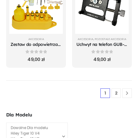
AKCESORIA
AKCESORIA
,
POZOSTAŁE AKCESORIA
Zestaw do odpowietrzania hamulców hydraulicznych
Uchwyt na telefon GUB-85
0
out of 5
0
out of 5
49,00
zł
49,00
zł
1
2
Dla Modelu