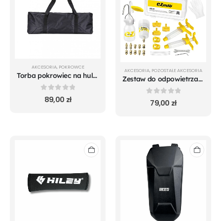
AKCESORIA
,
POKROWCE
AKCESORIA
,
POZOSTAŁE AKCESORIA
Torba pokrowiec na hulajnogę elektryczną rozmiar XL
Zestaw do odpowietrzania hamulców z metalowymi adapterami
0
out of 5
89,00
zł
0
out of 5
79,00
zł