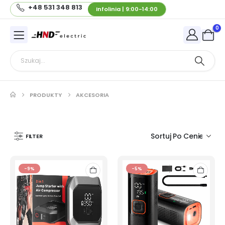
+48 531 348 813
Infolinia | 9:00-14:00
0
PRODUKTY
AKCESORIA
FILTER
-9%
-5%