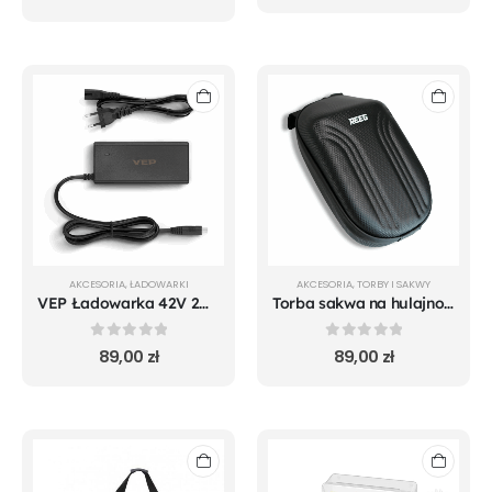
AKCESORIA
,
ŁADOWARKI
AKCESORIA
,
TORBY I SAKWY
VEP Ładowarka 42V 2A wtyk RCA DC 8mm
Torba sakwa na hulajnogę elektryczną REEG 4L
0
out of 5
0
out of 5
89,00
zł
89,00
zł