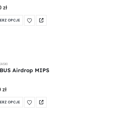
 5
0
zł
ERZ OPCJE
KASKI
BUS Airdrop MIPS
 5
0
zł
ERZ OPCJE