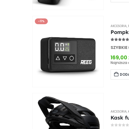
-11%
AKCESORIA
,
Pompka
5.00
out
SZYBKIE
169,00
Najniższa 
DODA
AKCESORIA
,
Kask f