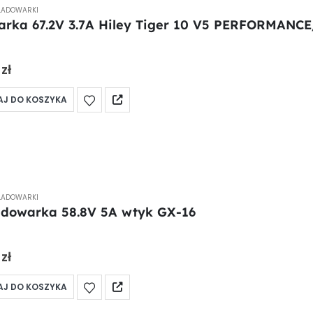
ŁADOWARKI
rka 67.2V 3.7A Hiley Tiger 10 V5 PERFORMANC
 5
0
zł
J DO KOSZYKA
ŁADOWARKI
dowarka 58.8V 5A wtyk GX-16
 5
0
zł
J DO KOSZYKA