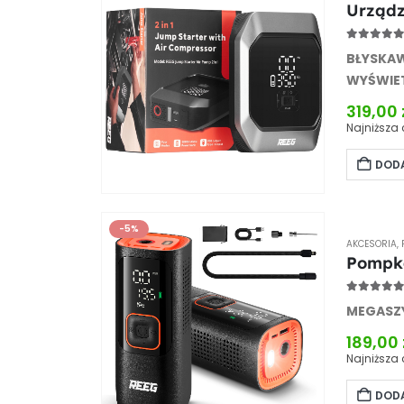
Urządz
5.00
out
BŁYSKAW
WYŚWIE
319,00
Najniższa 
DODA
-5%
AKCESORIA
,
Pompka
5.00
out
MEGASZ
189,00
Najniższa 
DODA