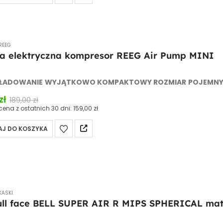
REEG
 elektryczna kompresor REEG Air Pump MINI
 of 5
 ŁADOWANIE
WYJĄTKOWO KOMPAKTOWY ROZMIAR
POJEMNY
zł
189,00
zł
cena z ostatnich 30 dni:
159,00
zł
J DO KOSZYKA
KASKI
ull face BELL SUPER AIR R MIPS SPHERICAL matt