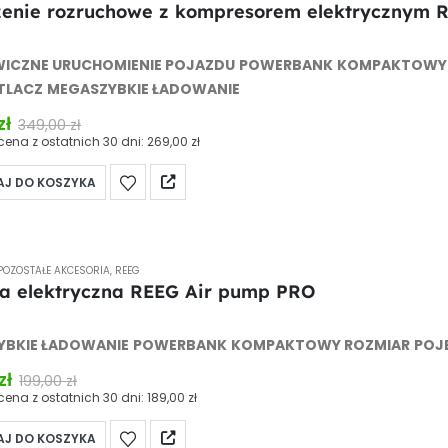
enie rozruchowe z kompresorem elektrycznym R
 of 5
ICZNE URUCHOMIENIE POJAZDU
POWERBANK
KOMPAKTOWY 
TLACZ
MEGASZYBKIE ŁADOWANIE
zł
349,00
zł
cena z ostatnich 30 dni:
269,00
zł
J DO KOSZYKA
POZOSTAŁE AKCESORIA
,
REEG
 elektryczna REEG Air pump PRO
 of 5
YBKIE ŁADOWANIE
POWERBANK
KOMPAKTOWY ROZMIAR
POJ
zł
199,00
zł
cena z ostatnich 30 dni:
189,00
zł
J DO KOSZYKA