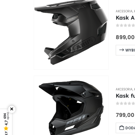
AKCESORIA
,
Kask A
0
out of
899,0
WYBI
AKCESORIA
,
Kask f
×
0
out of
799,0
opinii
694
4,7
DODA