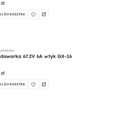
0
zł
J DO KOSZYKA
ŁADOWARKI
dowarka 67.2V 6A wtyk GX-16
 5
0
zł
J DO KOSZYKA