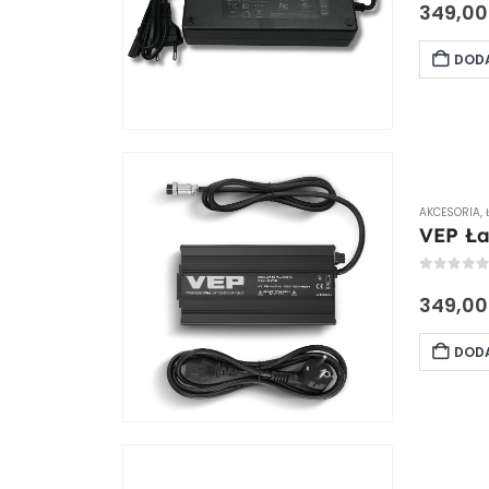
349,0
DODA
AKCESORIA
,
VEP Ła
0
out of
349,0
DODA