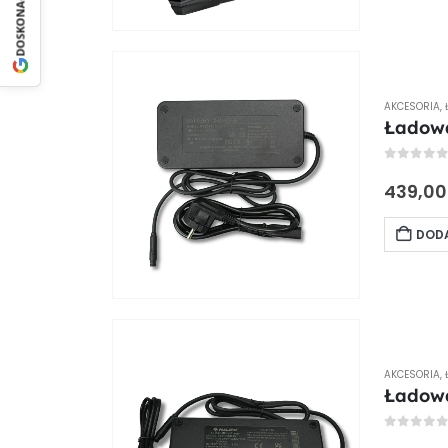
DOSKONAŁY
AKCESORIA
,
Ładowa
0
out of
439,0
DODA
AKCESORIA
,
Ładowa
0
out of