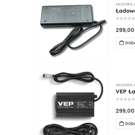
AKCESORIA
,
Ładowa
0
out of
299,0
DODA
AKCESORIA
,
VEP Ła
0
out of
299,0
DODA