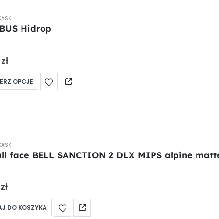
KASKI
BUS Hidrop
 5
0
zł
ERZ OPCJE
KASKI
ull face BELL SANCTION 2 DLX MIPS alpine matte
 5
0
zł
J DO KOSZYKA