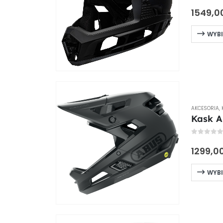
0
out of
1549,0
WYBI
AKCESORIA
,
Kask A
0
out of
1299,0
WYBI