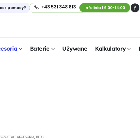
+48 531 348 813
jesz pomocy?
Infolinia | 9:00-14:00
esoria
Baterie
Używane
Kalkulatory
POZOSTAŁE AKCESORIA
,
REEG