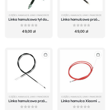
CZĘŚCI
,
HAMULCE
,
LINKI I PANCERZE
CZĘŚCI
,
HAMULCE
,
LINKI I PANCERZE
Linka hamulcowa tył do Hiley Tiger 8 / 8 GT / 8 GTR / MAX / MAX GT / MAX GTR
Linka hamulcowa przód do Hiley Tiger 8 GTR / MAX GTR
0
out of 5
0
out of 5
49,00
zł
49,00
zł
CZĘŚCI
,
HAMULCE
,
LINKI I PANCERZE
CZĘŚCI
,
HAMULCE
,
LINKI I PANCERZE
Linka hamulcowa przód do Tiger 8 / 8 GT / MAX / MAX GT
Linka hamulca Xiaomi m365 i Mi 1S czerwona