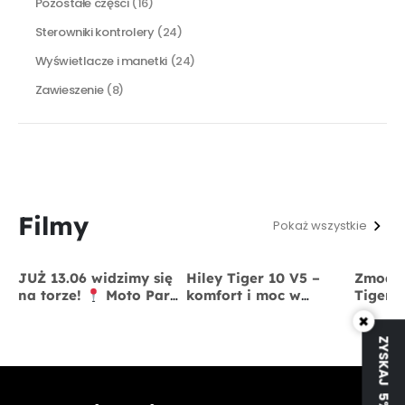
Pozostałe części
(16)
Sterowniki kontrolery
(24)
Wyświetlacze i manetki
(24)
Zawieszenie
(8)
Filmy
Pokaż wszystkie
JUŻ 13.06 widzimy się
Hiley Tiger 10 V5 –
Zmodyf
na torze!
Moto Park
komfort i moc w
Tiger 
Kraków
13 czerwca
jednym
x BigS
×
ZYSKAJ 5% RABATU