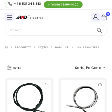
+48 531 348 813
Infolinia | 9:00-14:00
0
PRODUKTY
CZĘŚCI
HAMULCE
LINKI I PANCERZE
FILTER