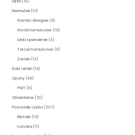
Dętki
(15)
Hamulce
(51)
Klamki i dźwignie
(8)
Klocki hamulcowe
(10)
Linki i pancerze
(4)
Tarcze hamulcowe
(9)
Zaciski
(12)
Koła i silniki
(18)
Opony
(69)
PMT
(6)
Oświetlenie
(32)
Pozostałe części
(207)
Błotniki
(19)
Łożyska
(11)