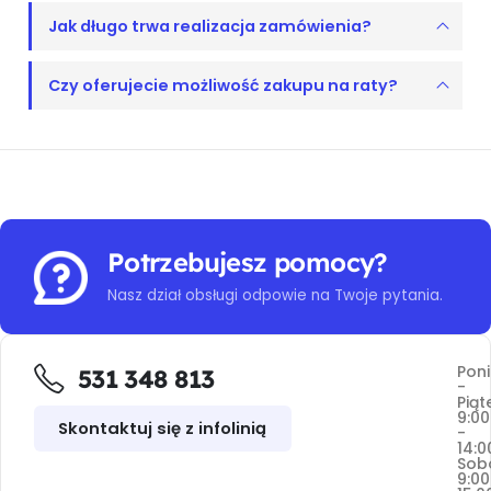
Jak długo trwa realizacja zamówienia?
Czy oferujecie możliwość zakupu na raty?
Potrzebujesz pomocy?
Nasz dział obsługi odpowie na Twoje pytania.
Poni
531 348 813
-
Piąt
9:00
Skontaktuj się z infolinią
-
14:0
Sob
9:00