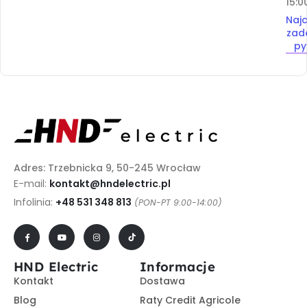
15:0
Najc
zad
py
Adres: Trzebnicka 9, 50-245 Wrocław
E-mail:
kontakt@hndelectric.pl
Infolinia:
+48 531 348 813
(PON-PT 9:00-14:00)
HND Electric
Informacje
Kontakt
Dostawa
Blog
Raty Credit Agricole