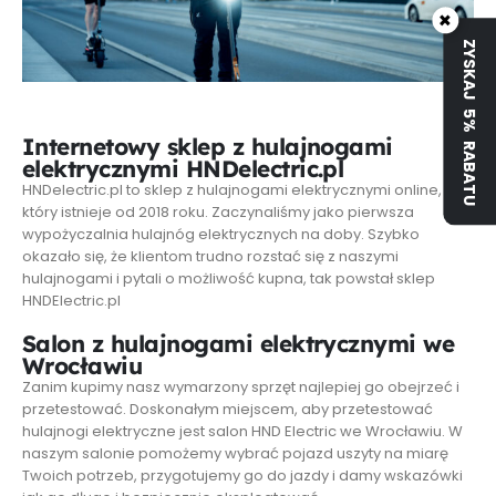
×
ZYSKAJ 5% RABATU
Internetowy sklep z hulajnogami
elektrycznymi HNDelectric.pl
HNDelectric.pl to sklep z hulajnogami elektrycznymi online,
który istnieje od 2018 roku. Zaczynaliśmy jako pierwsza
wypożyczalnia hulajnóg elektrycznych na doby. Szybko
okazało się, że klientom trudno rozstać się z naszymi
hulajnogami i pytali o możliwość kupna, tak powstał sklep
HNDElectric.pl
Salon z hulajnogami elektrycznymi we
Wrocławiu
Zanim kupimy nasz wymarzony sprzęt najlepiej go obejrzeć i
przetestować. Doskonałym miejscem, aby przetestować
hulajnogi elektryczne jest salon HND Electric we Wrocławiu. W
naszym salonie pomożemy wybrać pojazd uszyty na miarę
Twoich potrzeb, przygotujemy go do jazdy i damy wskazówki