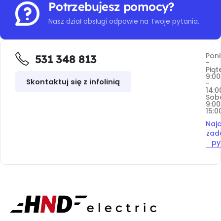
Potrzebujesz pomocy?
Nasz dział obsługi odpowie na Twoje pytania.
Poni
531 348 813
-
Piąt
9:00
Skontaktuj się z infolinią
-
14:0
Sob
9:00
15:0
Najc
zad
py