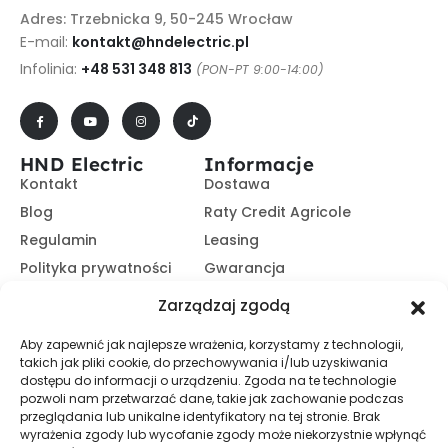
Adres: Trzebnicka 9, 50-245 Wrocław
E-mail:
kontakt@hndelectric.pl
Infolinia:
+48 531 348 813
(PON-PT 9:00-14:00)
HND Electric
Informacje
Kontakt
Dostawa
Blog
Raty Credit Agricole
Regulamin
Leasing
Polityka prywatności
Gwarancja
Kariera
14 dni na zwrot
Zarządzaj zgodą
Platforma B2B
Polecaj i zarabiaj
Aby zapewnić jak najlepsze wrażenia, korzystamy z technologii,
Program partnerski
takich jak pliki cookie, do przechowywania i/lub uzyskiwania
Zasubskrybuj nasz Newsletter
dostępu do informacji o urządzeniu. Zgoda na te technologie
pozwoli nam przetwarzać dane, takie jak zachowanie podczas
przeglądania lub unikalne identyfikatory na tej stronie. Brak
wyrażenia zgody lub wycofanie zgody może niekorzystnie wpłynąć
Zapisz Się