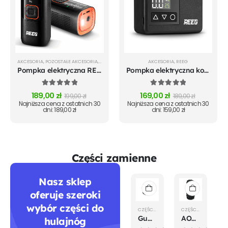
AKCESORIA
,
POZOSTAŁE AKCESORIA
,
REEG
AKCESORIA
,
REEG
Pompka elektryczna REEG Air pump PRO
Pompka elektryczna kompresor REEG Air Pump MINI
5.00
out of 5
5.00
out of 5
189,00
zł
169,00
zł
199,00
zł
189,00
zł
Najniższa cena z ostatnich 30
Najniższa cena z ostatnich 30
dni:
189,00
zł
dni:
159,00
zł
Części zamienne
Nasz sklep
oferuje szeroki
wybór części do
CZĘŚCI
,
POZOSTAŁE CZĘŚCI
CZĘŚCI
,
OPONY
Gumowa zaślepka na śrubę koła do Hiley Tiger 10 V5/EVO
AOXIN Opona terenowa 10x3.0-6 A8005
hulajnóg