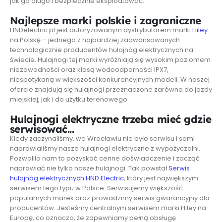
jak go długo i bezpiecznie eksploatować.
Najlepsze marki polskie i zagraniczne
HNDelectric.pl jest autoryzowanym dystrybutorem marki
Hiley
na Polskę – jednego z najbardziej zaawansowanych
technologicznie producentów hulajnóg elektrycznych na
świecie. Hulajnogi tej marki wyróżniają się wysokim poziomem
niezawodności oraz klasą wodoodporności IPX7,
niespotykaną w większości konkurencyjnych modeli. W naszej
ofercie znajdują się hulajnogi przeznaczone zarówno do jazdy
miejskiej, jak i do użytku terenowego.
Hulajnogi elektryczne trzeba mieć gdzie
serwisować...
Kiedy zaczynaliśmy, we Wrocławiu nie było serwisu i sami
naprawialiśmy nasze hulajnogi elektryczne z wypożyczalni.
Pozwoliło nam to pozyskać cenne doświadczenie i zacząć
naprawiać nie tylko nasze hulajnogi. Tak powstał
Serwis
hulajnóg elektrycznych HND Electric
, który jest największym
serwisem tego typu w Polsce. Serwisujemy większość
popularnych marek oraz prowadzimy serwis gwarancyjny dla
producentów. Jesteśmy centralnym serwisem marki Hiley na
Europę, co oznacza, że zapewniamy pełną obsługę