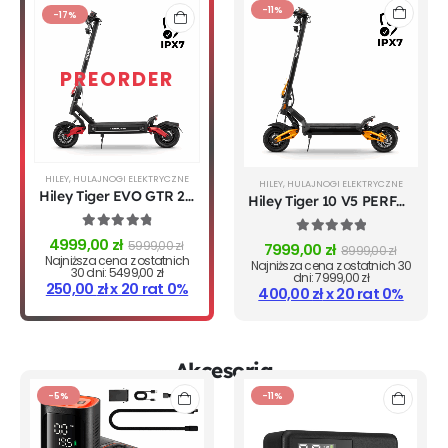
-11%
-17%
HILEY
,
HULAJNOGI ELEKTRYCZNE
HILEY
,
HULAJNOGI ELEKTRYCZNE
Hiley Tiger EVO GTR 2026
Hiley Tiger 10 V5 PERFORMANCE 2026
4.96
out of 5
4999,00
zł
5.00
out of 5
5999,00
zł
7999,00
zł
8999,00
zł
Najniższa cena z ostatnich
Najniższa cena z ostatnich 30
30 dni:
5499,00
zł
dni:
7999,00
zł
250,00
zł
x 20 rat 0%
400,00
zł
x 20 rat 0%
Akcesoria
-5%
-11%