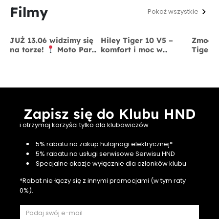
Filmy
Pokaż wszystkie
JUŻ 13.06 widzimy się
Hiley Tiger 10 V5 –
Zmodyf
na torze!
Moto Park
komfort i moc w
Tiger 
Kraków
13 czerwca
jednym
x BigS
Zapisz się do Klubu HND
i otrzymaj korzyści tylko dla klubowiczów
5% rabatu na zakup hulajnogi elektrycznej*
5% rabatu na usługi serwisowe Serwisu HND
Specjalne okazje wyłącznie dla członków klubu
*Rabat nie łączy się z innymi promocjami (w tym raty
0%).