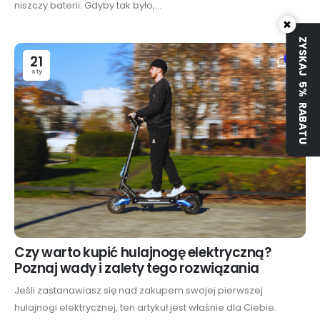
niszczy baterii. Gdyby tak było,...
×
ZYSKAJ 5% RABATU
21
0
sty
Czy warto kupić hulajnogę elektryczną?
Poznaj wady i zalety tego rozwiązania
Jeśli zastanawiasz się nad zakupem swojej pierwszej
hulajnogi elektrycznej, ten artykuł jest właśnie dla Ciebie.