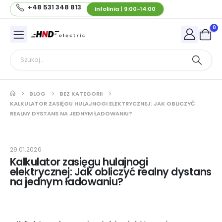
+48 531 348 813
Infolinia | 9:00-14:00
0
BLOG
BEZ KATEGORII
KALKULATOR ZASIĘGU HULAJNOGI ELEKTRYCZNEJ: JAK OBLICZYĆ
REALNY DYSTANS NA JEDNYM ŁADOWANIU?
29.01.2026
Kalkulator zasięgu hulajnogi
elektrycznej: Jak obliczyć realny dystans
na jednym ładowaniu?