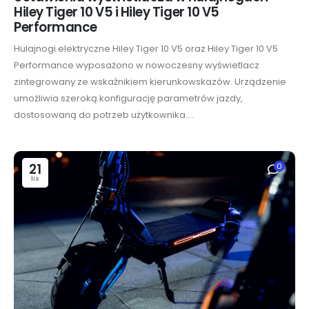
Hiley Tiger 10 V5 i Hiley Tiger 10 V5
Performance
Hulajnogi elektryczne Hiley Tiger 10 V5 oraz Hiley Tiger 10 V5
Performance wyposażono w nowoczesny wyświetlacz
zintegrowany ze wskaźnikiem kierunkowskazów. Urządzenie
umożliwia szeroką konfigurację parametrów jazdy,
dostosowaną do potrzeb użytkownika....
21
0
lis