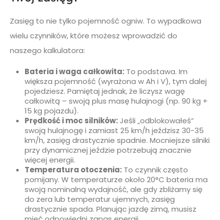
Zasięg to nie tylko pojemność ogniw. To wypadkowa
wielu czynników, które możesz wprowadzić do
naszego kalkulatora:
Bateria i waga całkowita:
To podstawa. Im
większa pojemność (wyrażona w Ah i V), tym dalej
pojedziesz. Pamiętaj jednak, że liczysz wagę
całkowitą – swoją plus masę hulajnogi (np. 90 kg +
15 kg pojazdu).
Prędkość i moc silników:
Jeśli „odblokowałeś”
swoją hulajnogę i zamiast 25 km/h jeździsz 30-35
km/h, zasięg drastycznie spadnie. Mocniejsze silniki
przy dynamicznej jeździe potrzebują znacznie
więcej energii.
Temperatura otoczenia:
To czynnik często
pomijany. W temperaturze około 20°C bateria ma
swoją nominalną wydajność, ale gdy zbliżamy się
do zera lub temperatur ujemnych, zasięg
drastycznie spada. Planując jazdę zimą, musisz
mieć odpowiedni zapas energii.