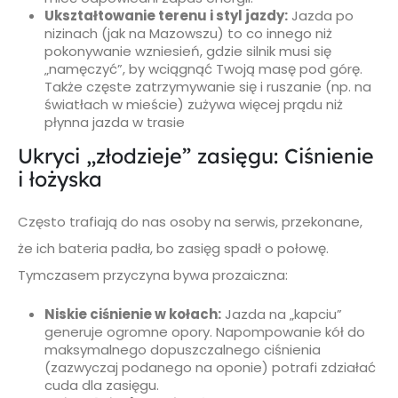
Ukształtowanie terenu i styl jazdy:
Jazda po
nizinach (jak na Mazowszu) to co innego niż
pokonywanie wzniesień, gdzie silnik musi się
„namęczyć”, by wciągnąć Twoją masę pod górę.
Także częste zatrzymywanie się i ruszanie (np. na
światłach w mieście) zużywa więcej prądu niż
płynna jazda w trasie
Ukryci „złodzieje” zasięgu: Ciśnienie
i łożyska
Często trafiają do nas osoby na serwis, przekonane,
że ich bateria padła, bo zasięg spadł o połowę.
Tymczasem przyczyna bywa prozaiczna:
Niskie ciśnienie w kołach:
Jazda na „kapciu”
generuje ogromne opory. Napompowanie kół do
maksymalnego dopuszczalnego ciśnienia
(zazwyczaj podanego na oponie) potrafi zdziałać
cuda dla zasięgu.