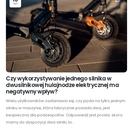
lut
Czy wykorzystywanie jednego silnika w
dwusilnikowej hulajnodze elektrycznej ma
negatywny wpływ?
Wielu użytkowników zastanawia się, czy jazda na tylko jednym
silniku w maszynie, która fabrycznie posiada dwa, jest
bezpieczna dla podzespołów. Odpowiedź jest prosta: skoro
mamy do dyspozycji dwa silniki, to...