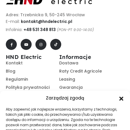
Adres: Trzebnicka 9, 50-245 Wrocław
E-mail:
kontakt@hndelectric.pl
Infolinia:
+48 531 348 813
(PON-PT 9:00-14:00)
HND Electric
Informacje
Kontakt
Dostawa
Blog
Raty Credit Agricole
Regulamin
Leasing
Polityka prywatności
Gwarancja
Kariera
14 dni na zwrot
Zarządzaj zgodą
Platforma B2B
Polecaj i zarabiaj
Aby zapewnić jak najlepsze wrażenia, korzystamy z technologii,
Program partnerski
takich jak pliki cookie, do przechowywania i/lub uzyskiwania
Zasubskrybuj nasz Newsletter
dostępu do informacji o urządzeniu. Zgoda na te technologie
pozwoli nam przetwarzać dane, takie jak zachowanie podczas