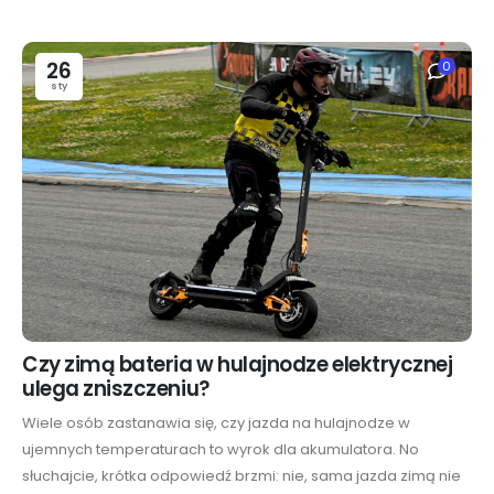
26
0
sty
Czy zimą bateria w hulajnodze elektrycznej
ulega zniszczeniu?
Wiele osób zastanawia się, czy jazda na hulajnodze w
ujemnych temperaturach to wyrok dla akumulatora. No
słuchajcie, krótka odpowiedź brzmi: nie, sama jazda zimą nie