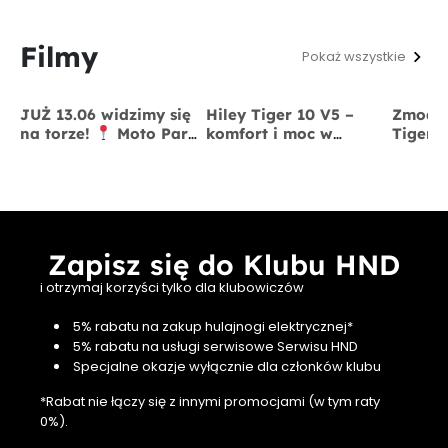
Filmy
Pokaż wszystkie
JUŻ 13.06 widzimy się
Hiley Tiger 10 V5 –
Zmodyf
na torze!
Moto Park
komfort i moc w
Tiger 
Kraków
13 czerwca
jednym
x BigS
Zapisz się do Klubu HND
i otrzymaj korzyści tylko dla klubowiczów
5% rabatu na zakup hulajnogi elektrycznej*
5% rabatu na usługi serwisowe Serwisu HND
Specjalne okazje wyłącznie dla członków klubu
*Rabat nie łączy się z innymi promocjami (w tym raty
0%).