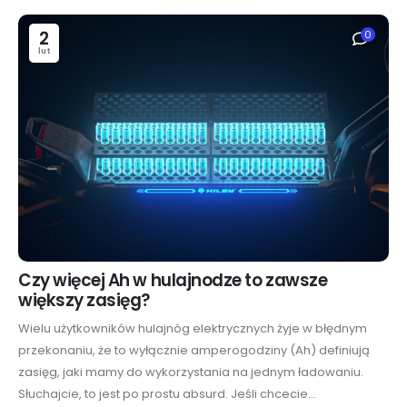
2
0
lut
Czy więcej Ah w hulajnodze to zawsze
większy zasięg?
Wielu użytkowników hulajnóg elektrycznych żyje w błędnym
przekonaniu, że to wyłącznie amperogodziny (Ah) definiują
zasięg, jaki mamy do wykorzystania na jednym ładowaniu.
Słuchajcie, to jest po prostu absurd. Jeśli chcecie...