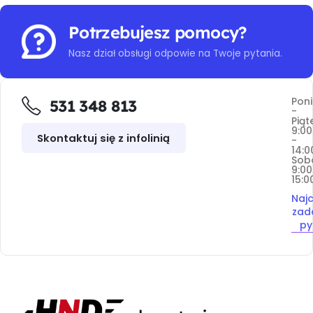
Potrzebujesz pomocy?
Nasz dział obsługi odpowie na Twoje pytania.
Poni
531 348 813
-
Piąt
9:00
Skontaktuj się z infolinią
-
14:0
Sob
9:00
15:0
Najc
zad
py