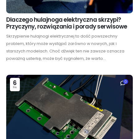
Dlaczego hulajnoga elektryczna skrzypi?
Przyczyny, rozwiązania i porady serwisowe
Skrzypienie hulajnogi elektrycznej to dość powszechny
problem, który może wystąpić zarówno w nowych, jak i
starszych modelach. Choć dźwięk ten nie zawsze oznacza
poważną usterkę, może być sygnałem, że warto...
6
0
lis