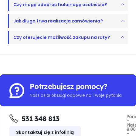
Czy mogę odebrać hulajnogę osobiście?
Jak długo trwa realizacja zamówienia?
Czy oferujecie możliwość zakupu na raty?
Potrzebujesz pomocy?
Nasz dział obsługi odpowie na Twoje pytania.
Poni
531 348 813
-
Piąt
9:00
Skontaktuj się z infolinią
-