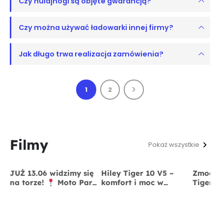
Czy hulajnogi są objęte gwarancją?
Czy można używać ładowarki innej firmy?
Jak długo trwa realizacja zamówienia?
1
2
Filmy
Pokaż wszystkie
JUŻ 13.06 widzimy się
Hiley Tiger 10 V5 –
Zmodyf
na torze!
Moto Park
komfort i moc w
Tiger 
Kraków
13 czerwca
jednym
x BigS