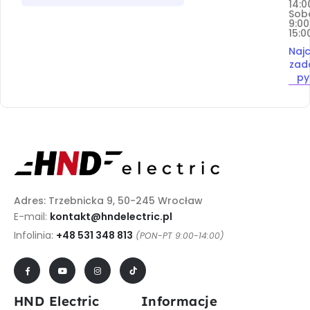
14:0
Sob
9:00
15:0
Najc
zad
py
Adres: Trzebnicka 9, 50-245 Wrocław
E-mail:
kontakt@hndelectric.pl
Infolinia:
+48 531 348 813
(PON-PT 9:00-14:00)
HND Electric
Informacje