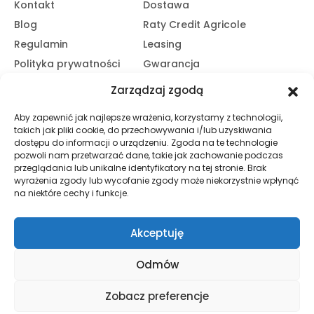
Kontakt
Dostawa
Blog
Raty Credit Agricole
Regulamin
Leasing
Polityka prywatności
Gwarancja
Kariera
14 dni na zwrot
Zarządzaj zgodą
Platforma B2B
Polecaj i zarabiaj
Aby zapewnić jak najlepsze wrażenia, korzystamy z technologii,
Program partnerski
takich jak pliki cookie, do przechowywania i/lub uzyskiwania
Zasubskrybuj nasz Newsletter
dostępu do informacji o urządzeniu. Zgoda na te technologie
pozwoli nam przetwarzać dane, takie jak zachowanie podczas
przeglądania lub unikalne identyfikatory na tej stronie. Brak
wyrażenia zgody lub wycofanie zgody może niekorzystnie wpłynąć
Zapisz Się
na niektóre cechy i funkcje.
Promocje, informacje i nowości. Zapisz się do newslettera,
aby nic nie przegapić.
Akceptuję
Odmów
© HND Electric. 2025 - Wszelkie prawa zastrzeżone
Zobacz preferencje