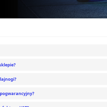
sklepie?
lajnogi?
i pogwarancyjny?