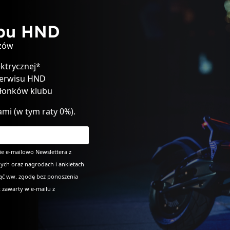
ubu HND
czów
ktrycznej*
Serwisu HND
złonków klubu
ami (w tym raty 0%).
e e-mailowo Newslettera z
ych oraz nagrodach i ankietach
nąć ww. zgodę bez ponoszenia
k zawarty w e-mailu z