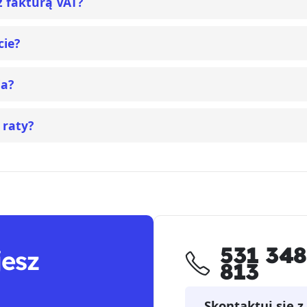
z fakturą VAT?
cie?
ia?
 raty?
531 348
jesz
813
Skontaktuj się z