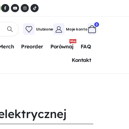
0
Ulubione
Moje konto
Hiley
Merch
Preorder
Porównaj
FAQ
Kontakt
elektrycznej