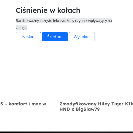
Ciśnienie w kołach
Bardzo ważny i często lekceważony czynnik wpływający na
zasięg.
Niskie
Średnie
Wysokie
V5 – komfort i moc w
Zmodyfikowany Hiley Tiger K
HND x BigSlaw79