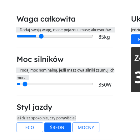
Waga całkowita
Uk
Dodaj swoją wagę, masę pojazdu i masę akcesoriów.
Jedzi
85kg
N
Z
Moc silników
Podaj moc nominalną, jeśli masz dwa silniki zsumuj ich
h
moc.
350W
Styl jazdy
Jeździsz spokojnie, czy porywiście?
ECO
ŚREDNI
MOCNY