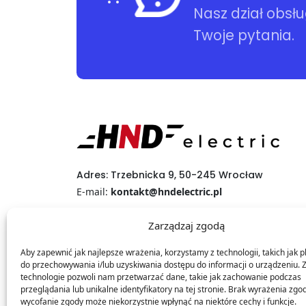
Nasz dział obsł
Twoje pytania.
Adres: Trzebnicka 9, 50-245 Wrocław
E-mail:
kontakt@hndelectric.pl
Infolinia:
+48 531 348 813
Zarządzaj zgodą
(PON-PT 9:00-14:00)
Aby zapewnić jak najlepsze wrażenia, korzystamy z technologii, takich jak pl
do przechowywania i/lub uzyskiwania dostępu do informacji o urządzeniu. 
technologie pozwoli nam przetwarzać dane, takie jak zachowanie podczas
przeglądania lub unikalne identyfikatory na tej stronie. Brak wyrażenia zgo
wycofanie zgody może niekorzystnie wpłynąć na niektóre cechy i funkcje.