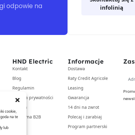
ugi odpowie na
infolinią
HND Electric
Informacje
Zas
Kontakt
Dostawa
Blog
Raty Credit Agricole
Regulamin
Leasing
Promo
Polityka prywatności
Gwarancja
newsl
Kariera
14 dni na zwrot
iki cookie,
Platforma B2B
Polecaj i zarabiaj
Zgoda na te
Program partnerski
dy lub