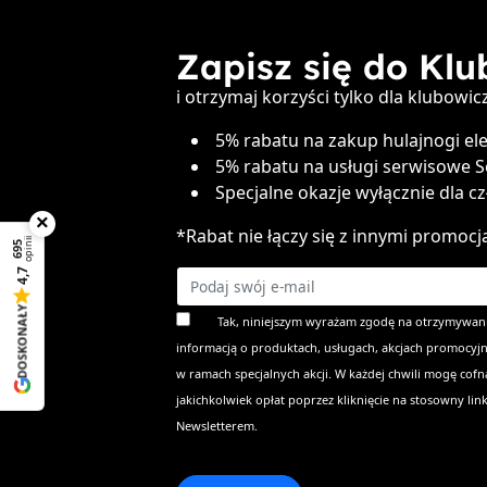
Zapisz się do Kl
i otrzymaj korzyści tylko dla klubowi
5% rabatu na zakup hulajnogi ele
5% rabatu na usługi serwisowe 
Specjalne okazje wyłącznie dla c
×
*Rabat nie łączy się z innymi promocj
opinii
695
4,7
DOSKONAŁY
Tak, niniejszym wyrażam zgodę na otrzymywani
informacją o produktach, usługach, akcjach promocyjn
w ramach specjalnych akcji. W każdej chwili mogę cof
jakichkolwiek opłat poprzez kliknięcie na stosowny lin
Newsletterem.