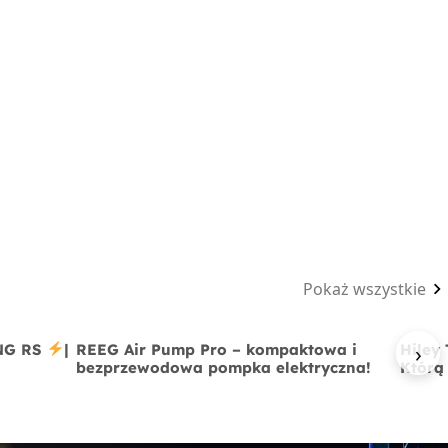
Pokaż wszystkie
›
ING RS
|
REEG Air Pump Pro – kompaktowa i
Hiley
bezprzewodowa pompka elektryczna!
Którą