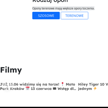
Opony terenowe mają większe opory toczenia.
SZOSOWE
TERENOWE
Filmy
‹
JUŻ 13.06 widzimy się na torze!
Moto
Hiley Tiger 10 
Park Kraków
13 czerwca 🎟 Wstęp dla
jednym
widzów FREE