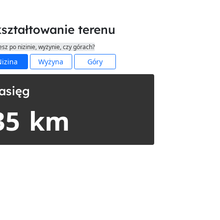
ształtowanie terenu
esz po nizinie, wyżynie, czy górach?
izina
Wyżyna
Góry
asięg
35
km