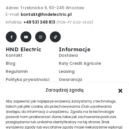
Adres: Trzebnicka 9, 50-245 Wrocław
E-mail:
kontakt@hndelectric.pl
Infolinia:
+48 531 348 813
(PON-PT 9:00-14:00)
HND Electric
Informacje
Kontakt
Dostawa
Blog
Raty Credit Agricole
Regulamin
Leasing
Polityka prywatności
Gwarancja
Kariera
14 dni na zwrot
Zarządzaj zgodą
Platforma B2B
Polecaj i zarabiaj
Aby zapewnić jak najlepsze wrażenia, korzystamy z technologii,
Program partnerski
takich jak pliki cookie, do przechowywania i/lub uzyskiwania
Zasubskrybuj nasz Newsletter
dostępu do informacji o urządzeniu. Zgoda na te technologie
pozwoli nam przetwarzać dane, takie jak zachowanie podczas
przeglądania lub unikalne identyfikatory na tej stronie. Brak
wyrażenia zgody lub wycofanie zgody może niekorzystnie wpłynąć