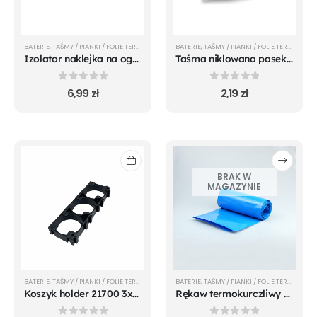
BATERIE
,
TAŚMY / PIANKI / FOLIE TERMOKURCZLIWE
BATERIE
,
TAŚMY / PIANKI / FOLIE TERMOKURCZLIWE
Izolator naklejka na ogniwa 18650 litowo-jonowe TLERK
Taśma niklowana pasek 0.15x8mm TLERK
0
out of 5
0
out of 5
6,99
zł
2,19
zł
BRAK W
MAGAZYNIE
BATERIE
,
TAŚMY / PIANKI / FOLIE TERMOKURCZLIWE
BATERIE
,
TAŚMY / PIANKI / FOLIE TERMOKURCZLIWE
Koszyk holder 21700 3x1 TLERK
Rękaw termokurczliwy PVC niebieski 200mm TLERK