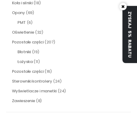
Koła i silniki
(18)
×
Opony
(69)
ZYSKAJ 5% RABATU
PMT
(6)
Oświetlenie
(32)
Pozostałe części
(207)
Błotniki
(19)
Łożyska
(11)
Pozostałe części
(16)
Sterowniki kontrolery
(24)
Wyświetlacze i manetki
(24)
Zawieszenie
(8)