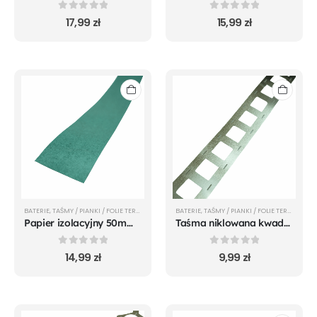
0
out of 5
0
out of 5
17,99
zł
15,99
zł
BATERIE
,
TAŚMY / PIANKI / FOLIE TERMOKURCZLIWE
BATERIE
,
TAŚMY / PIANKI / FOLIE TERMOKURCZLIWE
Papier izolacyjny 50mm TLERK
Taśma niklowana kwadratowa 0.15x27x20.2 mm TLERK
0
out of 5
0
out of 5
14,99
zł
9,99
zł