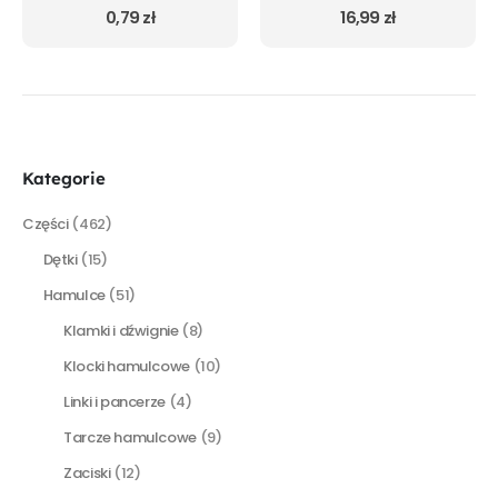
0
out of 5
0
out of 5
0,79
zł
16,99
zł
Kategorie
Części
(462)
Dętki
(15)
Hamulce
(51)
Klamki i dźwignie
(8)
Klocki hamulcowe
(10)
Linki i pancerze
(4)
Tarcze hamulcowe
(9)
Zaciski
(12)