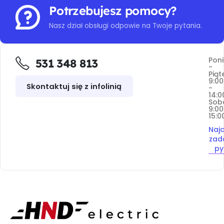
Potrzebujesz pomocy?
Nasz dział obsługi odpowie na Twoje pytania.
Poni
531 348 813
-
Piąt
9:00
Skontaktuj się z infolinią
-
14:0
Sob
9:00
15:0
Najc
zad
py