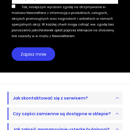
Tak, niniejszym wyrażam zgodę na otrzymywanie e-
mailowo Newslettera z informacją o produktach, usługach,
akcjach promocyjnych oraz nagrodach i ankietach w ramach
specjalnych akcji. W każdej chwili mogę cofnąć ww. zgodę bez
ponoszenia jakichkolwiek opłat poprzez kliknięcie na stosowny
link zawarty w e-mailu z Newsletterem.
Jak skontaktować się z serwisem?
Czy części zamienne są dostępne w sklepie?
Jak zgłosić gwarancyjnie usterkę hulajnogi?