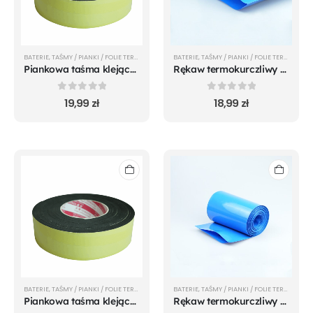
BATERIE
,
TAŚMY / PIANKI / FOLIE TERMOKURCZLIWE
BATERIE
,
TAŚMY / PIANKI / FOLIE TERMOKURCZLIWE
Piankowa taśma klejąca 50x5mm TLERK
Rękaw termokurczliwy PVC niebieski 280mm TLERK
0
out of 5
0
out of 5
19,99
zł
18,99
zł
BATERIE
,
TAŚMY / PIANKI / FOLIE TERMOKURCZLIWE
BATERIE
,
TAŚMY / PIANKI / FOLIE TERMOKURCZLIWE
Piankowa taśma klejąca 40x3mm TLERK
Rękaw termokurczliwy PVC niebieski 160mm TLERK