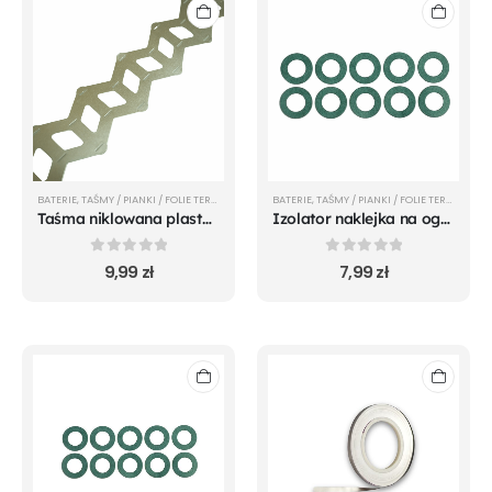
BATERIE
,
TAŚMY / PIANKI / FOLIE TERMOKURCZLIWE
BATERIE
,
TAŚMY / PIANKI / FOLIE TERMOKURCZLIWE
Taśma niklowana plaster miodu zygzak TLERK
Izolator naklejka na ogniwa 21700 litowo-jonowe TLERK
0
out of 5
0
out of 5
9,99
zł
7,99
zł