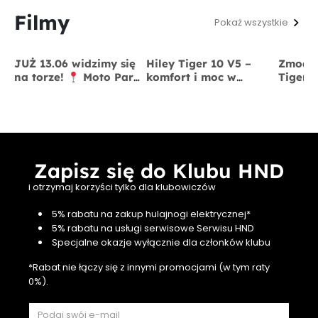
Filmy
Pokaż wszystkie
JUŻ 13.06 widzimy się
Hiley Tiger 10 V5 –
Zmodyf
na torze!
Moto Park
komfort i moc w
Tiger 
Kraków
13 czerwca
jednym
x BigS
Zapisz się do Klubu HND
i otrzymaj korzyści tylko dla klubowiczów
5% rabatu na zakup hulajnogi elektrycznej*
5% rabatu na usługi serwisowe Serwisu HND
Specjalne okazje wyłącznie dla członków klubu
*Rabat nie łączy się z innymi promocjami (w tym raty
0%).