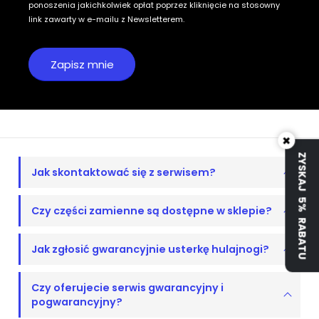
ponoszenia jakichkolwiek opłat poprzez kliknięcie na stosowny
link zawarty w e-mailu z Newsletterem.
×
ZYSKAJ 5% RABATU
Jak skontaktować się z serwisem?
Czy części zamienne są dostępne w sklepie?
Jak zgłosić gwarancyjnie usterkę hulajnogi?
Czy oferujecie serwis gwarancyjny i
pogwarancyjny?