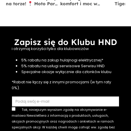
na torze!
Moto Park
komfort i moc w
Tiger 
Kraków
13 czerwca
jednym
x BigS
Zapisz się do Klubu HND
i otrzymaj korzyści tylko dla klubowiczów
5% rabatu na zakup hulajnogi elektrycznej*
5% rabatu na usługi serwisowe Serwisu HND
Specjalne okazje wyłącznie dla członków klubu
*Rabat nie łączy się z innymi promocjami (w tym raty
0%).
Tak, niniejszym wyrażam zgodę na otrzymywanie e-
mailowo Newslettera z informacją o produktach, usługach,
akcjach promocyjnych oraz nagrodach i ankietach w ramach
specjalnych akcji. W każdej chwili mogę cofnąć ww. zgodę bez