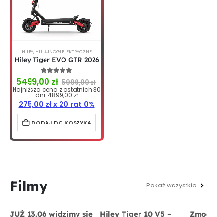
HILEY
,
HULAJNOGI ELEKTRYCZNE
Hiley Tiger EVO GTR 2026
4.96
out of 5
5499,00
zł
5999,00
zł
Najniższa cena z ostatnich 30
dni:
4899,00
zł
275,00
zł
x 20 rat 0%
DODAJ DO KOSZYKA
Filmy
Pokaż wszystkie
JUŻ 13.06 widzimy się
Hiley Tiger 10 V5 –
Zmodyf