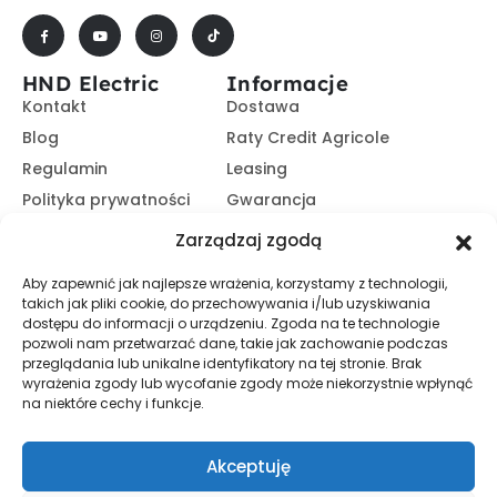
HND Electric
Informacje
Kontakt
Dostawa
Blog
Raty Credit Agricole
Regulamin
Leasing
Polityka prywatności
Gwarancja
Kariera
14 dni na zwrot
Zarządzaj zgodą
Platforma B2B
Polecaj i zarabiaj
Aby zapewnić jak najlepsze wrażenia, korzystamy z technologii,
Program partnerski
takich jak pliki cookie, do przechowywania i/lub uzyskiwania
Zasubskrybuj nasz Newsletter
dostępu do informacji o urządzeniu. Zgoda na te technologie
pozwoli nam przetwarzać dane, takie jak zachowanie podczas
przeglądania lub unikalne identyfikatory na tej stronie. Brak
wyrażenia zgody lub wycofanie zgody może niekorzystnie wpłynąć
Zapisz Się
na niektóre cechy i funkcje.
Promocje, informacje i nowości. Zapisz się do newslettera,
aby nic nie przegapić.
Akceptuję