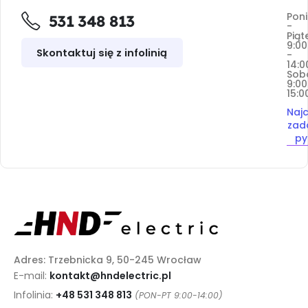
Poni
531 348 813
-
Piąt
9:00
Skontaktuj się z infolinią
-
14:0
Sob
9:00
15:0
Najc
zad
py
Adres: Trzebnicka 9, 50-245 Wrocław
E-mail:
kontakt@hndelectric.pl
Infolinia:
+48 531 348 813
(PON-PT 9:00-14:00)