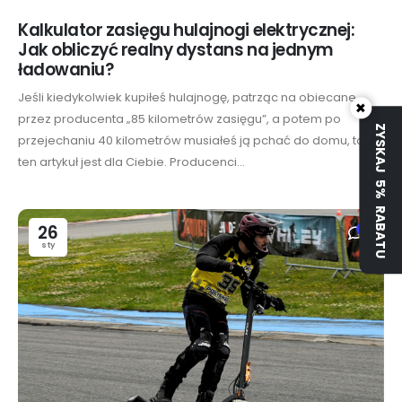
Kalkulator zasięgu hulajnogi elektrycznej:
Jak obliczyć realny dystans na jednym
ładowaniu?
Jeśli kiedykolwiek kupiłeś hulajnogę, patrząc na obiecane
×
przez producenta „85 kilometrów zasięgu”, a potem po
ZYSKAJ 5% RABATU
przejechaniu 40 kilometrów musiałeś ją pchać do domu, to
ten artykuł jest dla Ciebie. Producenci...
26
0
sty