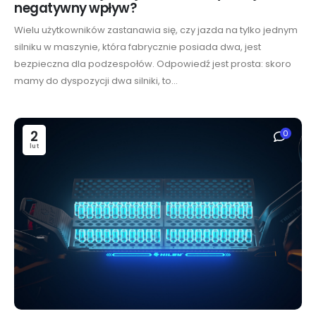
negatywny wpływ?
Wielu użytkowników zastanawia się, czy jazda na tylko jednym
silniku w maszynie, która fabrycznie posiada dwa, jest
bezpieczna dla podzespołów. Odpowiedź jest prosta: skoro
mamy do dyspozycji dwa silniki, to...
2
0
lut