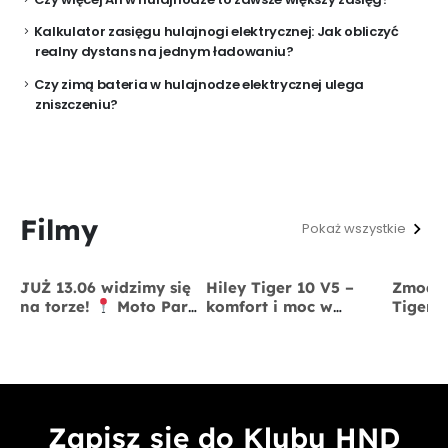
Kalkulator zasięgu hulajnogi elektrycznej: Jak obliczyć
realny dystans na jednym ładowaniu?
Czy zimą bateria w hulajnodze elektrycznej ulega
zniszczeniu?
Filmy
Pokaż wszystkie
JUŻ 13.06 widzimy się
Hiley Tiger 10 V5 –
Zmodyf
na torze!
Moto Park
komfort i moc w
Tiger 
Kraków
13 czerwca
jednym
x BigS
Zapisz się do Klubu HND