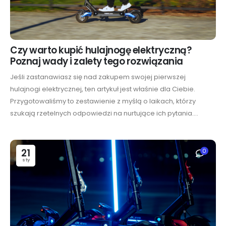
Czy warto kupić hulajnogę elektryczną?
Poznaj wady i zalety tego rozwiązania
Jeśli zastanawiasz się nad zakupem swojej pierwszej
hulajnogi elektrycznej, ten artykuł jest właśnie dla Ciebie.
Przygotowaliśmy to zestawienie z myślą o laikach, którzy
szukają rzetelnych odpowiedzi na nurtujące ich pytania....
21
0
sty