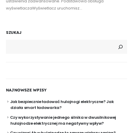
ustawienia zaawansowane. Podstawowa obsługa
wyświetlaczaWyświetlacz uruchomisz...
SZUKAJ
NAJNOWSZE WPISY
Jak bezpiecznie ładować hulajnogi elektryczne? Jak
działa smart ładowarka?
Czy wykorzystywanie jednego silnika w dwusilnikowej
hulajnodze elektrycznej ma negatywny wpływ?
Czy więcej Ah w hulajnodze to zawsze większy zasięg?