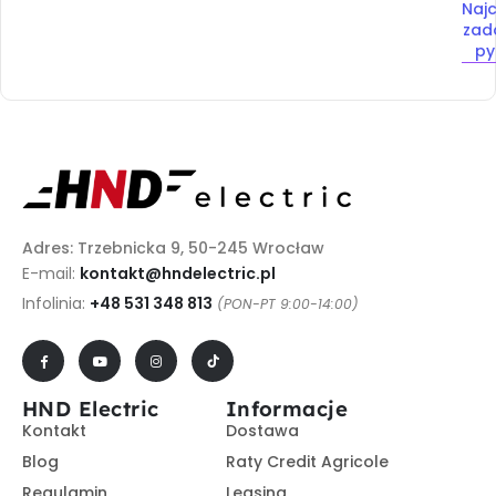
Najc
zad
py
Adres: Trzebnicka 9, 50-245 Wrocław
E-mail:
kontakt@hndelectric.pl
Infolinia:
+48 531 348 813
(PON-PT 9:00-14:00)
HND Electric
Informacje
Kontakt
Dostawa
Blog
Raty Credit Agricole
Regulamin
Leasing