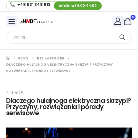
+48 531 348 813
Infolinia | 9:00-14:00
0
BLOG
BEZ KATEGORII
DLACZEGO HULAJNOGA ELEKTRYCZNA SKRZYPI? PRZYCZYNY,
ROZWIĄZANIA I PORADY SERWISOWE
21.11.2025
Dlaczego hulajnoga elektryczna skrzypi?
Przyczyny, rozwiązania i porady
serwisowe