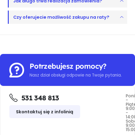
Jak długo trwa realizacja zamówienia?
Czy oferujecie możliwość zakupu na raty?
Potrzebujesz pomocy?
Nasz dział obsługi odpowie na Twoje pytania.
Poni
531 348 813
-
Piąt
9:00
Skontaktuj się z infolinią
-
14:0
Sob
9:00
15:0