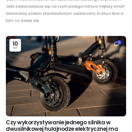
Jeśli zastanawiacie się, na czym polega różnica między smart
ładowarką a takim standardowym zasilaczem, to klucz tkwi w
tym, co dzieje się...
10
0
lut
Czy wykorzystywanie jednego silnika w
dwusilnikowej hulajnodze elektrycznej ma