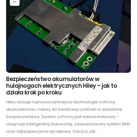
lis
Bezpieczeństwo akumulatorów w
hulajnogach elektrycznych Hiley – jak to
działa krok po kroku
Hiley stosuje najnowocześniejsze technologie ochrony
akumulatorów i należy do światowej czołówki w dziedzinie
bezpieczeństwa. System ochrony jest wielowarstwowy –
obejmuje inteligentną ładowarkę, zaawansowany system BMS
oraz zabezpieczenia sprzętowe. Zobacz, jak...