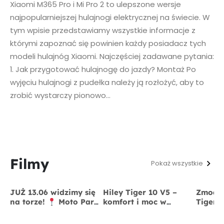
Xiaomi M365 Pro i Mi Pro 2 to ulepszone wersje
najpopularniejszej hulajnogi elektrycznej na świecie. W
tym wpisie przedstawiamy wszystkie informacje z
którymi zapoznać się powinien każdy posiadacz tych
modeli hulajnóg Xiaomi. Najczęściej zadawane pytania:
1. Jak przygotować hulajnogę do jazdy? Montaż Po
wyjęciu hulajnogi z pudełka należy ją rozłożyć, aby to
zrobić wystarczy pionowo...
Filmy
Pokaż wszystkie
JUŻ 13.06 widzimy się
Hiley Tiger 10 V5 –
Zmodyf
na torze!
Moto Park
komfort i moc w
Tiger 
Kraków
13 czerwca
jednym
x BigS