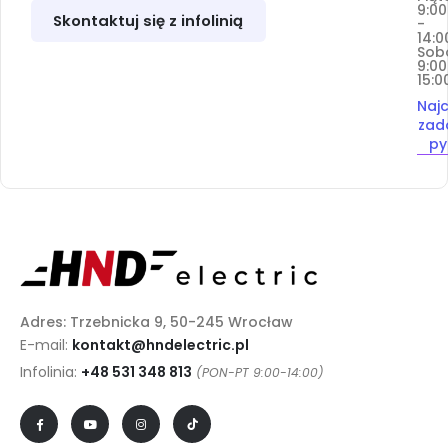
9:00
Skontaktuj się z infolinią
-
14:0
Sob
9:00
15:0
Najc
zad
py
Adres: Trzebnicka 9, 50-245 Wrocław
E-mail:
kontakt@hndelectric.pl
Infolinia:
+48 531 348 813
(PON-PT 9:00-14:00)