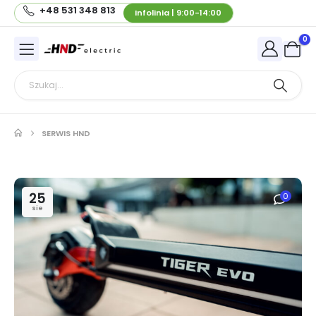
+48 531 348 813
Infolinia | 9:00-14:00
0
SERWIS HND
25
0
sie