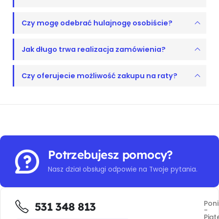
Czy mogę odebrać hulajnogę osobiście?
Jak długo trwa realizacja zamówienia?
Czy oferujecie możliwość zakupu na raty?
Potrzebujesz pomocy?
Nasz dział obsługi odpowie na Twoje pytania.
Poni
531 348 813
-
Piąt