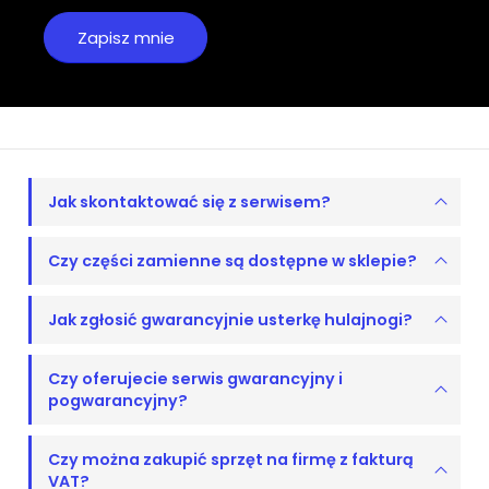
Jak skontaktować się z serwisem?
Czy części zamienne są dostępne w sklepie?
Jak zgłosić gwarancyjnie usterkę hulajnogi?
Czy oferujecie serwis gwarancyjny i
pogwarancyjny?
Czy można zakupić sprzęt na firmę z fakturą
VAT?