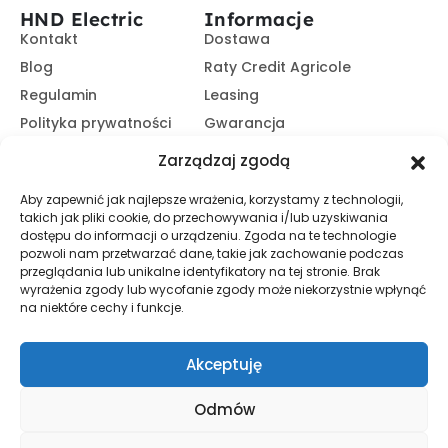
HND Electric
Informacje
Kontakt
Dostawa
Blog
Raty Credit Agricole
Regulamin
Leasing
Polityka prywatności
Gwarancja
Kariera
14 dni na zwrot
Zarządzaj zgodą
Platforma B2B
Polecaj i zarabiaj
Aby zapewnić jak najlepsze wrażenia, korzystamy z technologii,
Program partnerski
takich jak pliki cookie, do przechowywania i/lub uzyskiwania
Zasubskrybuj nasz Newsletter
dostępu do informacji o urządzeniu. Zgoda na te technologie
pozwoli nam przetwarzać dane, takie jak zachowanie podczas
przeglądania lub unikalne identyfikatory na tej stronie. Brak
wyrażenia zgody lub wycofanie zgody może niekorzystnie wpłynąć
Zapisz Się
na niektóre cechy i funkcje.
Promocje, informacje i nowości. Zapisz się do newslettera,
aby nic nie przegapić.
Akceptuję
Odmów
© HND Electric. 2025 - Wszelkie prawa zastrzeżone