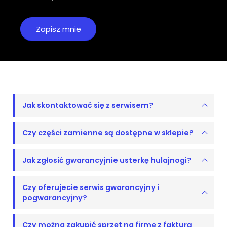
Jak skontaktować się z serwisem?
Czy części zamienne są dostępne w sklepie?
Jak zgłosić gwarancyjnie usterkę hulajnogi?
Czy oferujecie serwis gwarancyjny i
pogwarancyjny?
Czy można zakupić sprzęt na firmę z fakturą