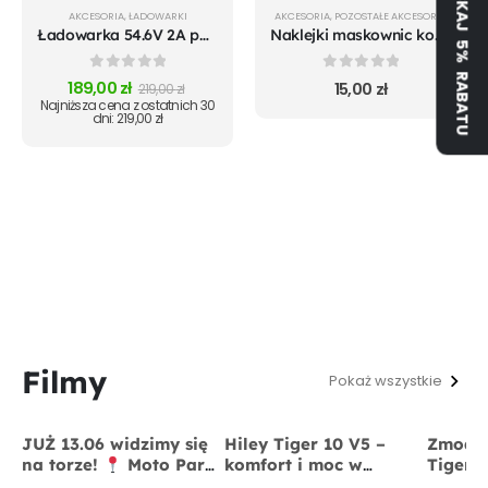
ZYSKAJ 5% RABATU
AKCESORIA
,
ŁADOWARKI
AKCESORIA
,
POZOSTAŁE AKCESORIA
Ładowarka 54.6V 2A port DC 5.5x2.1
Naklejki maskownic komplet do Xioami srebrne
0
out of 5
0
out of 5
189,00
zł
15,00
zł
219,00
zł
Najniższa cena z ostatnich 30
dni:
219,00
zł
Filmy
Pokaż wszystkie
JUŻ 13.06 widzimy się
Hiley Tiger 10 V5 –
Zmodyf
na torze!
Moto Park
komfort i moc w
Tiger 
Kraków
13 czerwca
jednym
x BigS