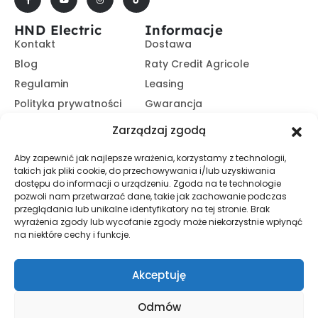
HND Electric
Informacje
Kontakt
Dostawa
Blog
Raty Credit Agricole
Regulamin
Leasing
Polityka prywatności
Gwarancja
Kariera
14 dni na zwrot
Zarządzaj zgodą
Platforma B2B
Polecaj i zarabiaj
Aby zapewnić jak najlepsze wrażenia, korzystamy z technologii,
Program partnerski
takich jak pliki cookie, do przechowywania i/lub uzyskiwania
Zasubskrybuj nasz Newsletter
dostępu do informacji o urządzeniu. Zgoda na te technologie
pozwoli nam przetwarzać dane, takie jak zachowanie podczas
przeglądania lub unikalne identyfikatory na tej stronie. Brak
wyrażenia zgody lub wycofanie zgody może niekorzystnie wpłynąć
Zapisz Się
na niektóre cechy i funkcje.
Promocje, informacje i nowości. Zapisz się do newslettera,
aby nic nie przegapić.
Akceptuję
Odmów
© HND Electric. 2025 - Wszelkie prawa zastrzeżone