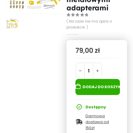
adapterami
0
out of 5
( Na razie nie ma opinii o
produkcie. )
79,00
zł
DODAJ DO KOSZYKA
Dostępny
Darmowa
dostawa od
150zł