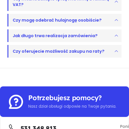
VAT?
Czy mogę odebrać hulajnogę osobiście?
Jak długo trwa realizacja zamówienia?
Czy oferujecie możliwość zakupu na raty?
Potrzebujesz pomocy?
Nasz dział obsługi odpowie na Twoje pytania.
Poni
531 348 813