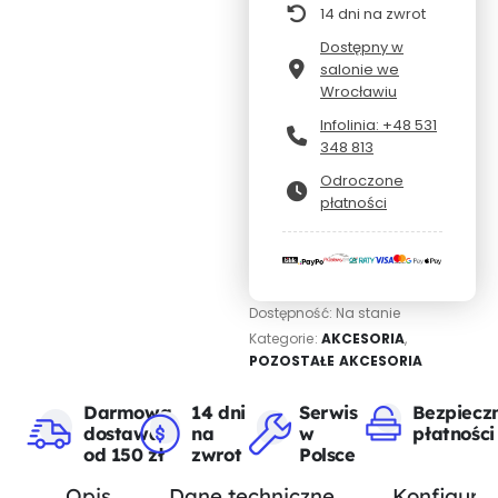
14 dni na zwrot
Dostępny w
salonie we
Wrocławiu
Infolinia: +48 531
348 813
Odroczone
płatności
Dostępność:
Na stanie
Kategorie:
AKCESORIA
,
POZOSTAŁE AKCESORIA
Darmowa
14 dni
Serwis
Bezpiecz
dostawa
na
w
płatności
od 150 zł
zwrot
Polsce
Opis
Dane techniczne
Konfigurat