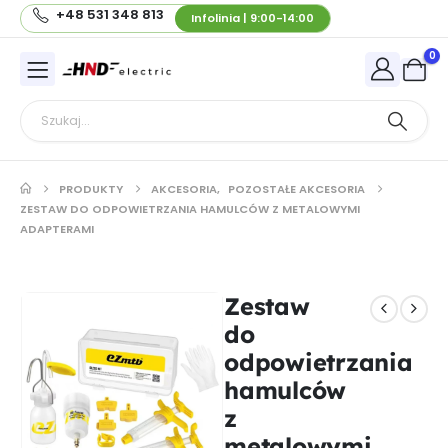
+48 531 348 813
Infolinia | 9:00-14:00
0
PRODUKTY
AKCESORIA
,
POZOSTAŁE AKCESORIA
ZESTAW DO ODPOWIETRZANIA HAMULCÓW Z METALOWYMI
ADAPTERAMI
Zestaw
do
odpowietrzania
hamulców
z
metalowymi