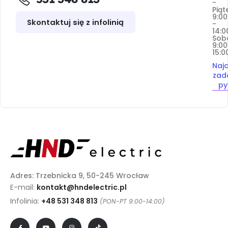
-
Piąt
9:00
Skontaktuj się z infolinią
-
14:0
Sob
9:00
15:0
Najc
zad
py
Adres: Trzebnicka 9, 50-245 Wrocław
E-mail:
kontakt@hndelectric.pl
Infolinia:
+48 531 348 813
(PON-PT 9:00-14:00)