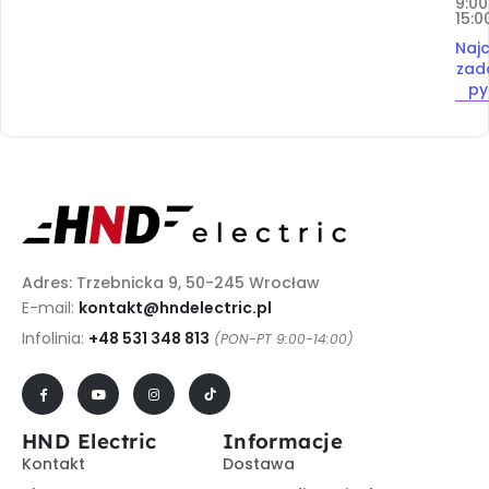
9:00
15:0
Najc
zad
py
Adres: Trzebnicka 9, 50-245 Wrocław
E-mail:
kontakt@hndelectric.pl
Infolinia:
+48 531 348 813
(PON-PT 9:00-14:00)
HND Electric
Informacje
Kontakt
Dostawa