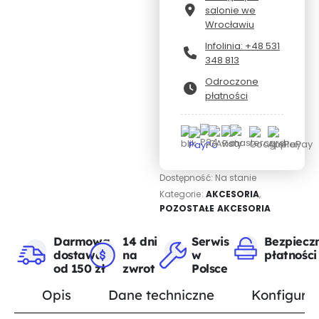
salonie we
Wrocławiu
Infolinia: +48 531
348 813
Odroczone
płatności
Dostępność:
Na stanie
Kategorie:
AKCESORIA
,
POZOSTAŁE AKCESORIA
Darmowa
14 dni
Serwis
Bezpiecz
dostawa
na
w
płatności
od 150 zł
zwrot
Polsce
Opis
Dane techniczne
Konfigurat