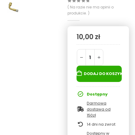
0
out of 5
( Na razie nie ma opinii o
produkcie. )
10,00
zł
DODAJ DO KOSZYKA
Dostępny
Darmowa
dostawa od
150zł
14 dni na zwrot
Dostępny w