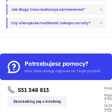
Jak długo trwa realizacja zamówienia?
Czy oferujecie możliwość zakupu na raty?
Potrzebujesz pomocy?
Nasz dział obsługi odpowie na Twoje pytania.
Poni
531 348 813
-
Piąt
9:00
Skontaktuj się z infolinią
-
14:0
Sob