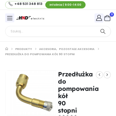
+48 531 348 813
Infolinia | 9:00-14:00
0
PRODUKTY
AKCESORIA
,
POZOSTAŁE AKCESORIA
PRZEDŁUŻKA DO POMPOWANIA KÓŁ 90 STOPNI
Przedłużka
do
pompowania
kół
90
stopni