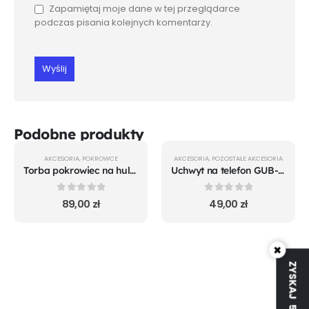
Zapamiętaj moje dane w tej przeglądarce
podczas pisania kolejnych komentarzy.
Podobne produkty
AKCESORIA
,
POKROWCE
AKCESORIA
,
POZOSTAŁE AKCESORIA
Torba pokrowiec na hulajnogę elektryczną rozmiar XL
Uchwyt na telefon GUB-85
0
out of 5
0
out of 5
89,00
zł
49,00
zł
×