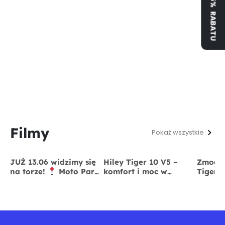
ZYSKAJ 5% RABATU
Filmy
Pokaż wszystkie
JUŻ 13.06 widzimy się
Hiley Tiger 10 V5 –
Zmodyf
na torze!
Moto Park
komfort i moc w
Tiger 
Kraków
13 czerwca
jednym
x BigS