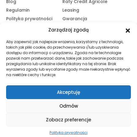
Blog
Raty Credit Agricole
Regulamin
Leasing
Polityka prywatności
Gwarancja
Kariera
14 dni na zwrot
Zarządzaj zgodą
Platforma B2B
Polecaj i zarabiaj
Aby zapewnić jak najlepsze wrażenia, korzystamy z technologii,
Program partnerski
takich jak pliki cookie, do przechowywania i/lub uzyskiwania
Zasubskrybuj nasz Newsletter
dostępu do informacji o urządzeniu. Zgoda na te technologie
pozwoli nam przetwarzać dane, takie jak zachowanie podczas
przeglądania lub unikalne identyfikatory na tej stronie. Brak
wyrażenia zgody lub wycofanie zgody może niekorzystnie wpłynąć
Zapisz Się
na niektóre cechy i funkcje.
Promocje, informacje i nowości. Zapisz się do newslettera,
aby nic nie przegapić.
Akceptuję
Odmów
© HND Electric. 2025 - Wszelkie prawa zastrzeżone
Zobacz preferencje
Polityka prywatności