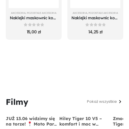
AKCESORIA
,
POZOSTAŁE AKCESORIA
AKCESORIA
,
POZOSTAŁE AKCESORIA
Naklejki maskownic komplet do Xioami zielone
Naklejki maskownic komplet do Xioami czerwone
0
out of 5
0
out of 5
15,00
zł
14,25
zł
Filmy
Pokaż wszystkie
JUŻ 13.06 widzimy się
Hiley Tiger 10 V5 –
Zmodyf
na torze!
Moto Park
komfort i moc w
Tiger 