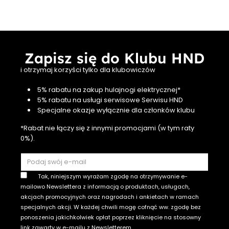
Kraków
13 czerwca
jednym
x BigS
Zapisz się do Klubu HND
i otrzymaj korzyści tylko dla klubowiczów
5% rabatu na zakup hulajnogi elektrycznej*
5% rabatu na usługi serwisowe Serwisu HND
Specjalne okazje wyłącznie dla członków klubu
*Rabat nie łączy się z innymi promocjami (w tym raty
0%).
Tak, niniejszym wyrażam zgodę na otrzymywanie e-
mailowo Newslettera z informacją o produktach, usługach,
akcjach promocyjnych oraz nagrodach i ankietach w ramach
specjalnych akcji. W każdej chwili mogę cofnąć ww. zgodę bez
ponoszenia jakichkolwiek opłat poprzez kliknięcie na stosowny
link zawarty w e-mailu z Newsletterem.