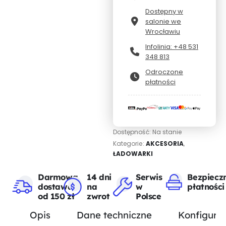
Dostępny w
salonie we
Wrocławiu
Infolinia: +48 531
348 813
Odroczone
płatności
Dostępność:
Na stanie
Kategorie:
AKCESORIA
,
ŁADOWARKI
Darmowa
14 dni
Serwis
Bezpiecz
dostawa
na
w
płatności
od 150 zł
zwrot
Polsce
Opis
Dane techniczne
Konfigurat