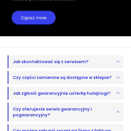
Jak skontaktować się z serwisem?
Czy części zamienne są dostępne w sklepie?
Jak zgłosić gwarancyjnie usterkę hulajnogi?
Czy oferujecie serwis gwarancyjny i
pogwarancyjny?
Czy można zakupić sprzęt na firmę z fakturą