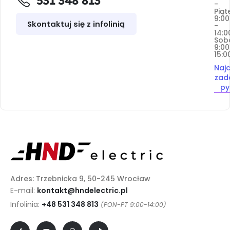
531 348 813
-
Piąt
9:00
Skontaktuj się z infolinią
-
14:0
Sob
9:00
15:0
Najc
zad
py
Adres: Trzebnicka 9, 50-245 Wrocław
E-mail:
kontakt@hndelectric.pl
Infolinia:
+48 531 348 813
(PON-PT 9:00-14:00)