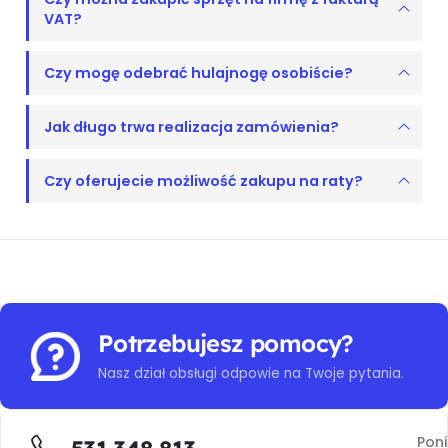
VAT?
Czy mogę odebrać hulajnogę osobiście?
Jak długo trwa realizacja zamówienia?
Czy oferujecie możliwość zakupu na raty?
Potrzebujesz pomocy?
Nasz dział obsługi odpowie na Twoje pytania.
Poni