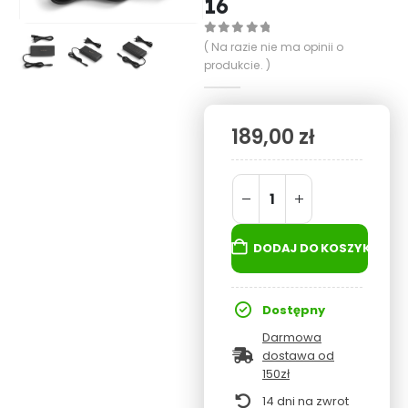
16
0
out of 5
( Na razie nie ma opinii o
produkcie. )
189,00
zł
DODAJ DO KOSZYKA
Dostępny
Darmowa
dostawa od
150zł
14 dni na zwrot