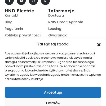
HND Electric
Informacje
Kontakt
Dostawa
Blog
Raty Credit Agricole
Regulamin
Leasing
Polityka prywatności
Gwarancja
Kariera
14 dni na zwrot
Zarządzaj zgodą
Platforma B2B
Polecaj i zarabiaj
Aby zapewnić jak najlepsze wrażenia, korzystamy z technologii,
Program partnerski
takich jak pliki cookie, do przechowywania i/lub uzyskiwania
Zasubskrybuj nasz Newsletter
dostępu do informacji o urządzeniu. Zgoda na te technologie
pozwoli nam przetwarzać dane, takie jak zachowanie podczas
przeglądania lub unikalne identyfikatory na tej stronie. Brak
wyrażenia zgody lub wycofanie zgody może niekorzystnie wpłynąć
Zapisz Się
na niektóre cechy i funkcje.
Promocje, informacje i nowości. Zapisz się do newslettera,
aby nic nie przegapić.
Akceptuję
Odmów
© HND Electric. 2025 - Wszelkie prawa zastrzeżone