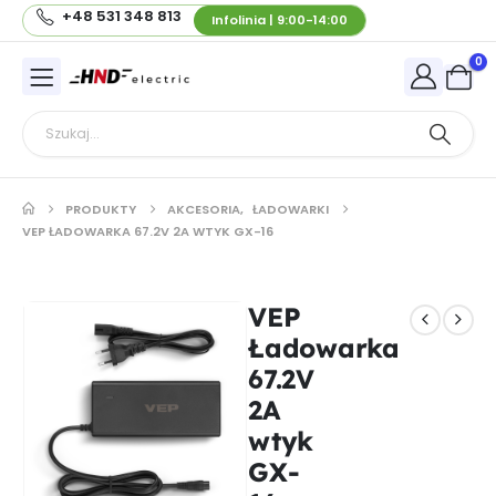
+48 531 348 813
Infolinia | 9:00-14:00
0
PRODUKTY
AKCESORIA
,
ŁADOWARKI
VEP ŁADOWARKA 67.2V 2A WTYK GX-16
VEP
Ładowarka
67.2V
2A
wtyk
GX-