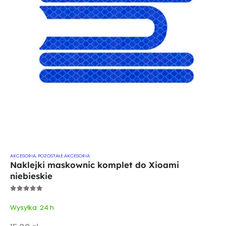
AKCESORIA
,
POZOSTAŁE AKCESORIA
Naklejki maskownic komplet do Xioami
niebieskie
0
out of 5
Wysyłka: 24 h