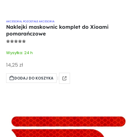
AKCESORIA
,
POZOSTAŁE AKCESORIA
Naklejki maskownic komplet do Xioami
pomarańczowe
0
out of 5
Wysyłka: 24 h
14,25
zł
DODAJ DO KOSZYKA