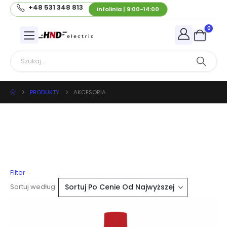
+48 531 348 813
Infolinia | 9:00-14:00
0
PRODUKTY
AKCESORIA
Filter
Sortuj według: