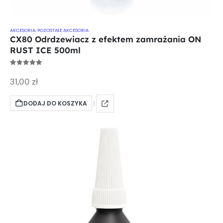
AKCESORIA
,
POZOSTAŁE AKCESORIA
CX80 Odrdzewiacz z efektem zamrażania ON
RUST ICE 500ml
0
out of 5
31,00
zł
DODAJ DO KOSZYKA