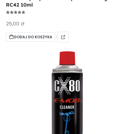
RC42 10ml
0
out of 5
25,00
zł
DODAJ DO KOSZYKA