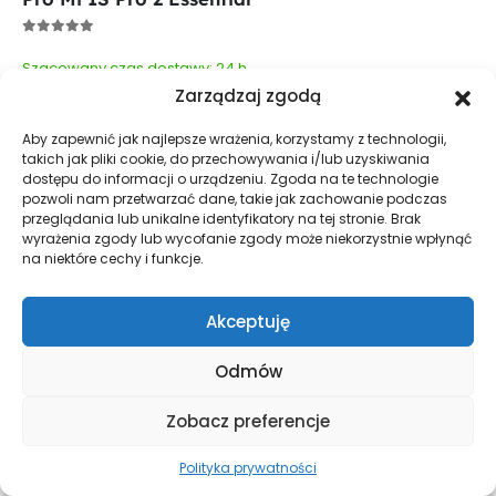
0
out of 5
Szacowany czas dostawy: 24 h
Zarządzaj zgodą
9,00
zł
15,00
zł
Najniższa cena z ostatnich 30 dni:
15,00
zł
Aby zapewnić jak najlepsze wrażenia, korzystamy z technologii,
takich jak pliki cookie, do przechowywania i/lub uzyskiwania
dostępu do informacji o urządzeniu. Zgoda na te technologie
DODAJ DO KOSZYKA
pozwoli nam przetwarzać dane, takie jak zachowanie podczas
przeglądania lub unikalne identyfikatory na tej stronie. Brak
wyrażenia zgody lub wycofanie zgody może niekorzystnie wpłynąć
na niektóre cechy i funkcje.
Akceptuję
Odmów
Zobacz preferencje
Polityka prywatności