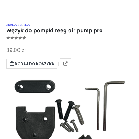
AKCESORIA
,
REEG
Wężyk do pompki reeg air pump pro
0
out of 5
39,00
zł
DODAJ DO KOSZYKA