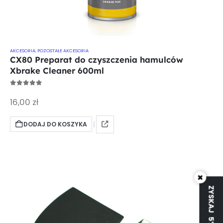
AKCESORIA
,
POZOSTAŁE AKCESORIA
CX80 Preparat do czyszczenia hamulców
Xbrake Cleaner 600ml
0
out of 5
16,00
zł
DODAJ DO KOSZYKA
×