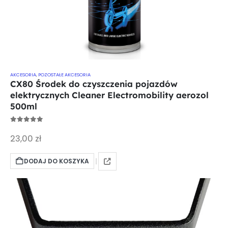
AKCESORIA
,
POZOSTAŁE AKCESORIA
CX80 Środek do czyszczenia pojazdów
elektrycznych Cleaner Electromobility aerozol
500ml
0
out of 5
23,00
zł
DODAJ DO KOSZYKA