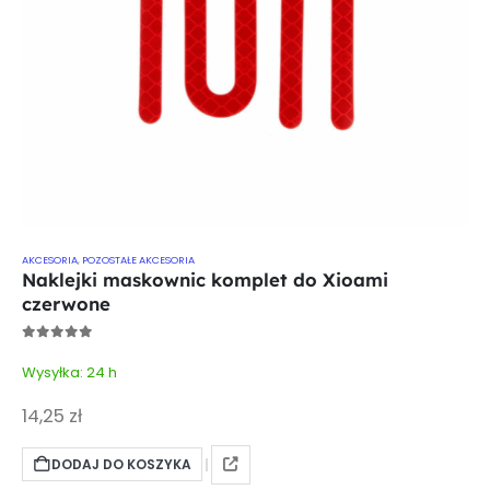
AKCESORIA
,
POZOSTAŁE AKCESORIA
Naklejki maskownic komplet do Xioami
czerwone
0
out of 5
Wysyłka: 24 h
14,25
zł
DODAJ DO KOSZYKA