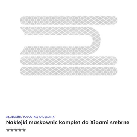
AKCESORIA
,
POZOSTAŁE AKCESORIA
Naklejki maskownic komplet do Xioami srebrne
0
out of 5