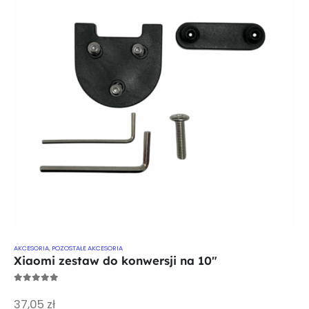
AKCESORIA
,
POZOSTAŁE AKCESORIA
Xiaomi zestaw do konwersji na 10"
0
out of 5
37,05
zł