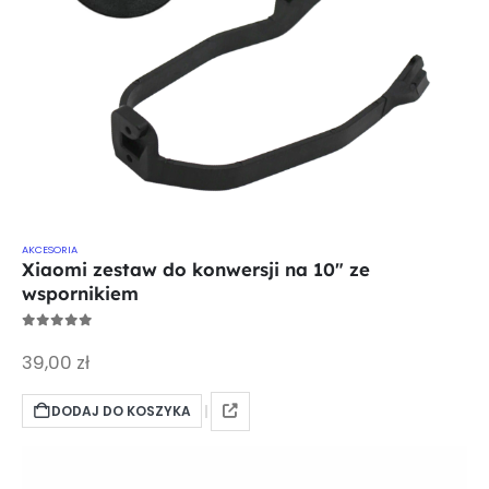
AKCESORIA
Xiaomi zestaw do konwersji na 10" ze
wspornikiem
0
out of 5
39,00
zł
DODAJ DO KOSZYKA