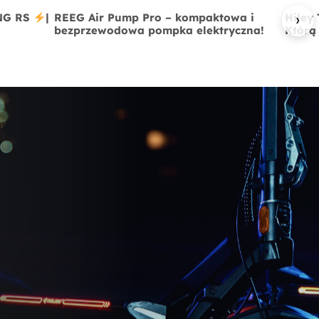
›
ING RS
|
REEG Air Pump Pro – kompaktowa i
Hiley
bezprzewodowa pompka elektryczna!
Którą