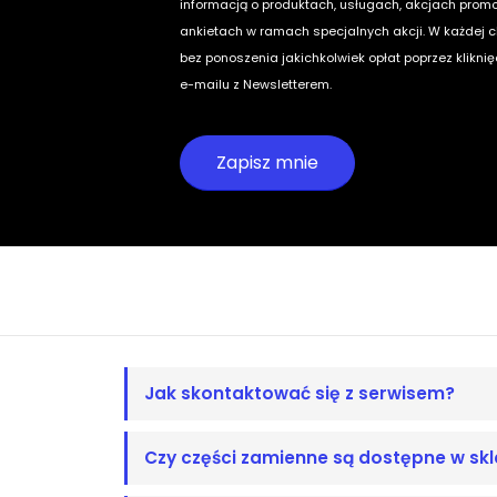
informacją o produktach, usługach, akcjach prom
ankietach w ramach specjalnych akcji. W każdej 
bez ponoszenia jakichkolwiek opłat poprzez klikni
e-mailu z Newsletterem.
Jak skontaktować się z serwisem?
Czy części zamienne są dostępne w skl