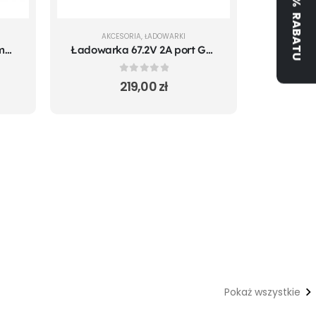
ZYSKAJ 5% RABATU
AKCESORIA
,
ŁADOWARKI
Ładowarka Xiaomi Mi 1S m365 Pro Mi Pro 2 Essential - zamiennik
Ładowarka 67.2V 2A port GX-16
0
out of 5
219,00
zł
Pokaż wszystkie