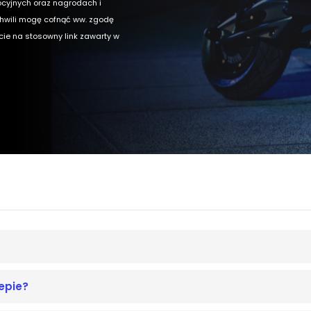
ocyjnych oraz nagrodach i
chwili mogę cofnąć ww. zgodę
ęcie na stosowny link zawarty w
epie?