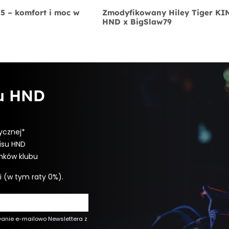
V5 – komfort i moc w
Zmodyfikowany Hiley Tiger K
HND x BigSlaw79
bu HND
ycznej*
isu HND
onków klubu
i (w tym raty 0%).
wanie e-mailowo Newslettera z