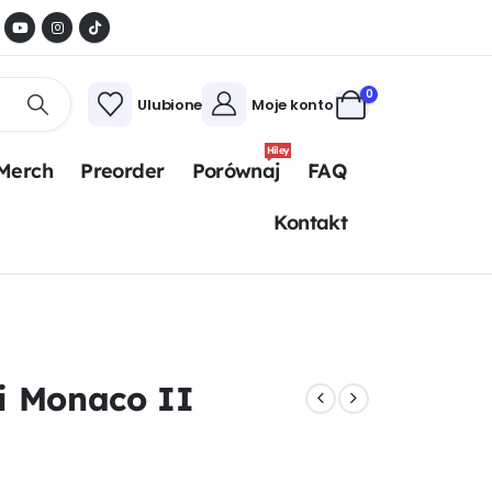
0
Ulubione
Moje konto
Hiley
Merch
Preorder
Porównaj
FAQ
Kontakt
i Monaco II