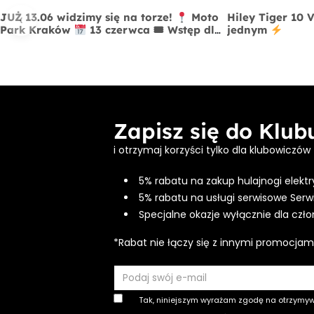
‹
JUŻ 13.06 widzimy się na torze!
Moto
Hiley Tiger 10 
Park Kraków
13 czerwca 🎟 Wstęp dla
jednym
widzów FREE
Zapisz się do Klu
i otrzymaj korzyści tylko dla klubowiczów
5% rabatu na zakup hulajnogi elektr
5% rabatu na usługi serwisowe Serw
Specjalne okazje wyłącznie dla czł
*Rabat nie łączy się z innymi promocjam
Tak, niniejszym wyrażam zgodę na otrzymy