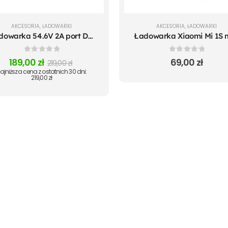
AKCESORIA
,
ŁADOWARKI
AKCESORIA
,
ŁADOWARKI
Ładowarka 54.6V 2A port DC 5.5x2.1
0
out of 5
0
out of 5
189,00
zł
69,00
zł
219,00
zł
ajniższa cena z ostatnich 30 dni:
219,00
zł