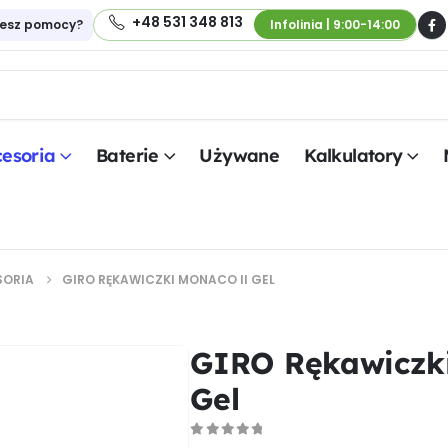
+48 531 348 813
jesz pomocy?
Infolinia | 9:00-14:00
esoria
Baterie
Używane
Kalkulatory
SORIA
GIRO RĘKAWICZKI MONACO II GEL
GIRO Rękawiczk
Gel
0
out of 5