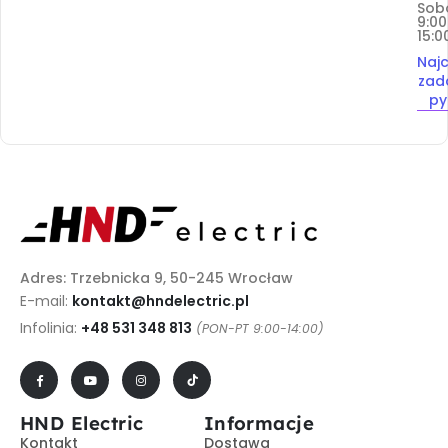
Sob
9:00
15:0
Najc
zad
py
Adres: Trzebnicka 9, 50-245 Wrocław
E-mail:
kontakt@hndelectric.pl
Infolinia:
+48 531 348 813
(PON-PT 9:00-14:00)
HND Electric
Informacje
Kontakt
Dostawa