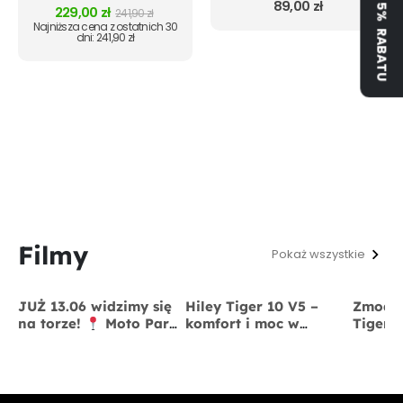
ZYSKAJ 5% RABATU
89,00
zł
0
out of 5
229,00
zł
241,90
zł
Najniższa cena z ostatnich 30
dni:
241,90
zł
Filmy
Pokaż wszystkie
JUŻ 13.06 widzimy się
Hiley Tiger 10 V5 –
Zmodyf
na torze!
Moto Park
komfort i moc w
Tiger 
Kraków
13 czerwca
jednym
x BigS