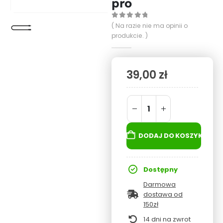
pro
0
out of 5
( Na razie nie ma opinii o
produkcie. )
39,00
zł
DODAJ DO KOSZYKA
Dostępny
Darmowa
dostawa od
150zł
14 dni na zwrot