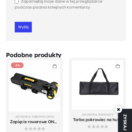
Zapamiętaj moje dane w tej przeglądarce
podczas pisania kolejnych komentarzy.
Podobne produkty
-5%
×
AKCESORIA
,
POKROWCE
AKCESORIA
,
ZABEZPIECZENIA
Torba pokrowiec na hulajnogę elektryczną rozmiar XL
Zapięcie rowerowe ONGUARD Link Plate Lock REVOLVER X4P 8129 SKŁADANE - 112,5cm - 5 x Klucze z kodem
0
out of 5