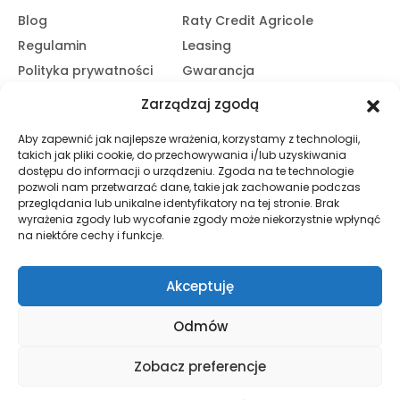
Blog
Raty Credit Agricole
Regulamin
Leasing
Polityka prywatności
Gwarancja
Kariera
14 dni na zwrot
Zarządzaj zgodą
Platforma B2B
Polecaj i zarabiaj
Aby zapewnić jak najlepsze wrażenia, korzystamy z technologii,
Program partnerski
takich jak pliki cookie, do przechowywania i/lub uzyskiwania
Zasubskrybuj nasz Newsletter
dostępu do informacji o urządzeniu. Zgoda na te technologie
pozwoli nam przetwarzać dane, takie jak zachowanie podczas
przeglądania lub unikalne identyfikatory na tej stronie. Brak
wyrażenia zgody lub wycofanie zgody może niekorzystnie wpłynąć
Zapisz Się
na niektóre cechy i funkcje.
Promocje, informacje i nowości. Zapisz się do newslettera,
aby nic nie przegapić.
Akceptuję
Odmów
© HND Electric. 2025 - Wszelkie prawa zastrzeżone
Zobacz preferencje