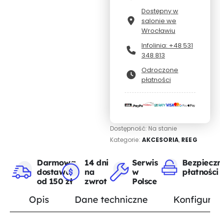
Dostępny w
salonie we
Wrocławiu
Infolinia: +48 531
348 813
Odroczone
płatności
Dostępność:
Na stanie
Kategorie:
AKCESORIA
,
REEG
Darmowa
14 dni
Serwis
Bezpiecz
dostawa
na
w
płatności
od 150 zł
zwrot
Polsce
Opis
Dane techniczne
Konfigurat