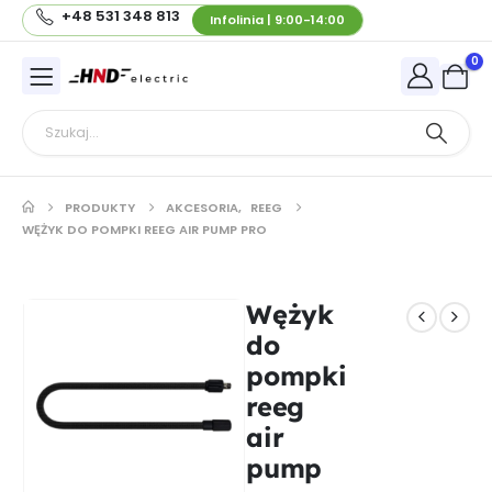
+48 531 348 813
Infolinia | 9:00-14:00
0
PRODUKTY
AKCESORIA
,
REEG
WĘŻYK DO POMPKI REEG AIR PUMP PRO
Wężyk
do
pompki
reeg
air
pump