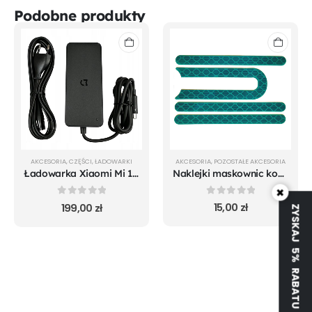
Podobne produkty
AKCESORIA
,
POZOSTAŁE AKCESORIA
AKCESORIA
,
CZĘŚCI
,
ŁADOWARKI
Naklejki maskownic komplet do Xioami zielone
Ładowarka Xiaomi Mi 1S m365 Pro Mi Pro 2 Essential - oryginalna
×
0
out of 5
0
out of 5
15,00
zł
199,00
zł
ZYSKAJ 5% RABATU