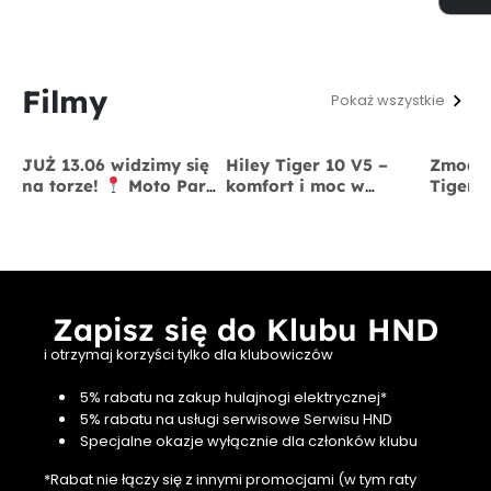
Filmy
Pokaż wszystkie
JUŻ 13.06 widzimy się
Hiley Tiger 10 V5 –
Zmodyf
na torze!
Moto Park
komfort i moc w
Tiger 
Kraków
13 czerwca
jednym
x BigS
Zapisz się do Klubu HND
i otrzymaj korzyści tylko dla klubowiczów
5% rabatu na zakup hulajnogi elektrycznej*
5% rabatu na usługi serwisowe Serwisu HND
Specjalne okazje wyłącznie dla członków klubu
*Rabat nie łączy się z innymi promocjami (w tym raty