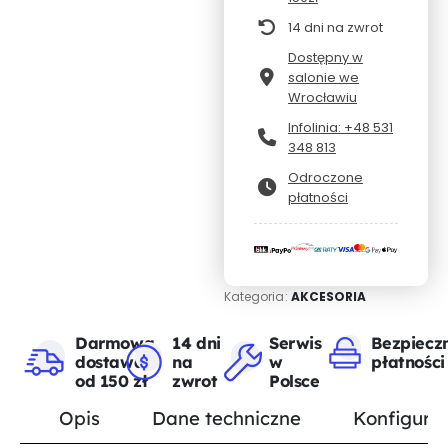
14 dni na zwrot
Dostępny w
salonie we
Wrocławiu
Infolinia: +48 531
348 813
Odroczone
płatności
Kategoria:
AKCESORIA
Darmowa
14 dni
Serwis
Bezpiecz
dostawa
na
w
płatności
od 150 zł
zwrot
Polsce
Opis
Dane techniczne
Konfigurat