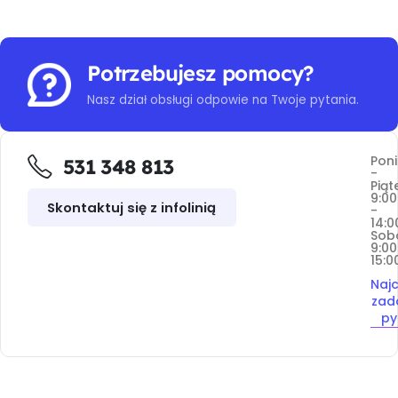
Potrzebujesz pomocy?
Nasz dział obsługi odpowie na Twoje pytania.
Poni
531 348 813
-
Piąt
9:00
Skontaktuj się z infolinią
-
14:0
Sob
9:00
15:0
Najc
zad
py