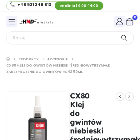
+48 531 348 813
Infolinia | 9:00-14:00
0
PRODUKTY
AKCESORIA
CX80 KLEJ DO GWINTÓW NIEBIESKI ŚREDNIOWYTRZYMAŁE
ZABEZPIECZENIE DO GWINTÓW RC42 50ML
CX80
Klej
do
gwintów
niebieski
średniowytrzymał