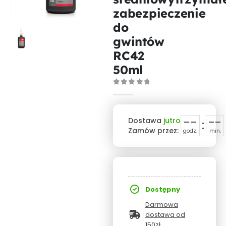
zabezpieczenie
do
gwintów
RC42
50ml
0
out of 5
--
--
Dostawa
jutro
:
Zamów przez:
godz.
min.
Dostępny
Darmowa
dostawa od
150zł