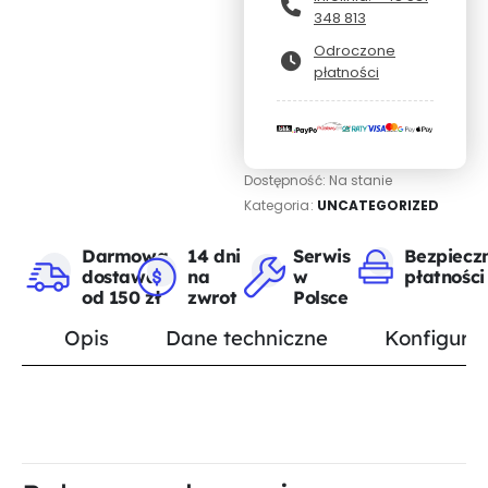
348 813
Odroczone
płatności
Dostępność:
Na stanie
Kategoria:
UNCATEGORIZED
Darmowa
14 dni
Serwis
Bezpiecz
dostawa
na
w
płatności
od 150 zł
zwrot
Polsce
Opis
Dane techniczne
Konfigurat