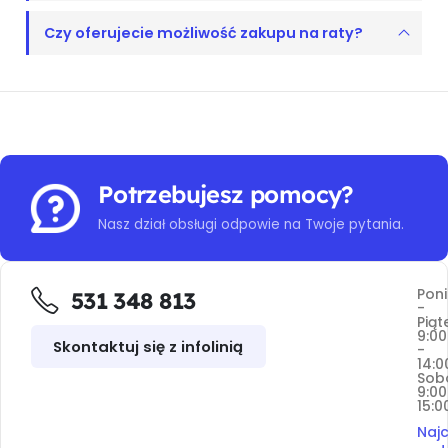
Czy oferujecie możliwość zakupu na raty?
Potrzebujesz pomocy?
Nasz dział obsługi odpowie na Twoje pytania.
Poni
531 348 813
-
Piąt
9:00
Skontaktuj się z infolinią
-
14:0
Sob
9:00
15:0
Najc