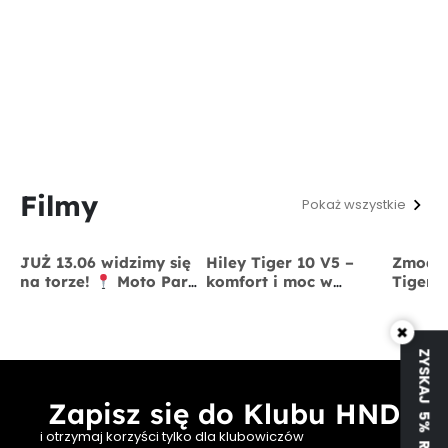
Filmy
Pokaż wszystkie
JUŻ 13.06 widzimy się
Hiley Tiger 10 V5 –
Zmodyf
na torze!
Moto Park
komfort i moc w
Tiger 
Kraków
13 czerwca
jednym
x BigS
×
ZYSKAJ 5% RABATU
Zapisz się do Klubu HND
i otrzymaj korzyści tylko dla klubowiczów