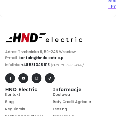
zad
py
Adres: Trzebnicka 9, 50-245 Wrocław
E-mail:
kontakt@hndelectric.pl
Infolinia:
+48 531 348 813
(PON-PT 9:00-14:00)
HND Electric
Informacje
Kontakt
Dostawa
Blog
Raty Credit Agricole
Regulamin
Leasing