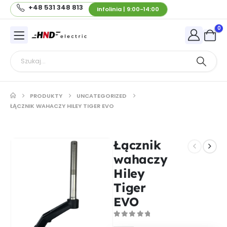
+48 531 348 813
Infolinia | 9:00-14:00
0
PRODUKTY
UNCATEGORIZED
ŁĄCZNIK WAHACZY HILEY TIGER EVO
Łącznik
wahaczy
Hiley
Tiger
EVO
0
out of 5