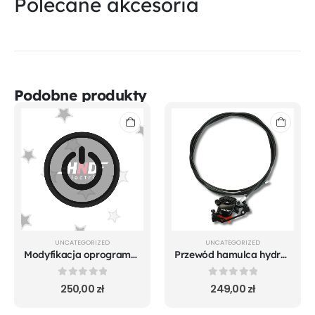
Polecane akcesoria
Podobne produkty
UNCATEGORIZED
UNCATEGORIZED
Modyfikacja oprogramowania + montaż MAGIC SWITCH
Przewód hamulca hydraulicznego z zaciskiem NUTT tył/przód 10V5
0
out of 5
0
out of 5
250,00
zł
249,00
zł