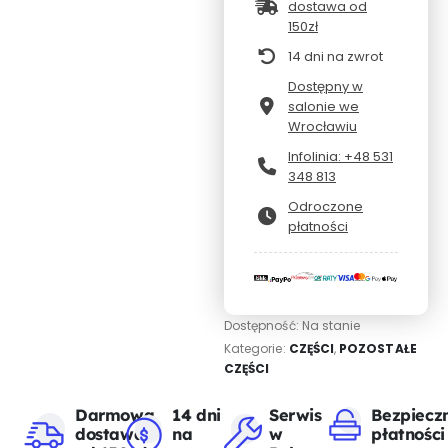
dostawa od
150zł
14 dni na zwrot
Dostępny w
salonie we
Wrocławiu
Infolinia: +48 531
348 813
Odroczone
płatności
Dostępność:
Na stanie
Kategorie:
CZĘŚCI
,
POZOSTAŁE
CZĘŚCI
Darmowa
14 dni
Serwis
Bezpiecz
dostawa
na
w
płatności