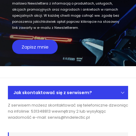
mailowo Newslettera z informacją o produktach, usługach,
akcjach promocyjnych oraz nagrodach i ankietach w ramach
specjalnych akcji. W każdej chwili mogę cofnąć ww. zgodę bez
ponoszenia jakichkolwiek opłat poprzez kliknięcie na stosowny
link zawarty w e-mailu z Newsletterem.
Jak skontaktować się z serwisem?
Z serwisem możesz skontaktować się telefoniczne dzwoniąc
na infolinie: 531348813 wewnętrzny 2 lub wysyłając
wiadomość e-mail: serwis@hndelectic.pl