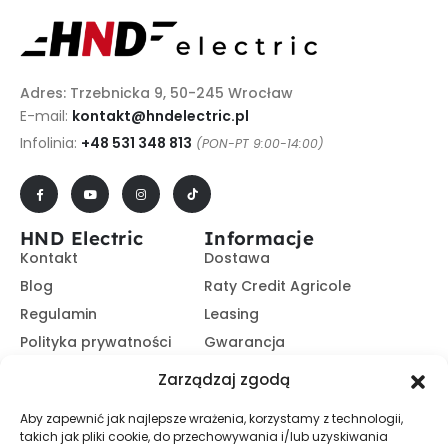
Adres: Trzebnicka 9, 50-245 Wrocław
E-mail:
kontakt@hndelectric.pl
Infolinia:
+48 531 348 813
(PON-PT 9:00-14:00)
HND Electric
Informacje
Kontakt
Dostawa
Blog
Raty Credit Agricole
Regulamin
Leasing
Polityka prywatności
Gwarancja
Kariera
14 dni na zwrot
Zarządzaj zgodą
Platforma B2B
Polecaj i zarabiaj
Aby zapewnić jak najlepsze wrażenia, korzystamy z technologii,
Program partnerski
takich jak pliki cookie, do przechowywania i/lub uzyskiwania