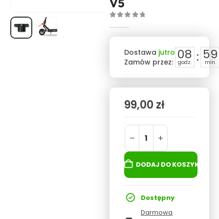
V5
0
out of 5
08
59
Dostawa
jutro
:
Zamów przez:
godz.
min.
99,00
zł
DODAJ DO KOSZYKA
Dostępny
Darmowa