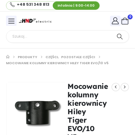
+48 531 348 813
Infolinia | 9:00-14:00
0
PRODUKTY
CZĘŚCI
,
POZOSTAŁE CZĘŚCI
MOCOWANIE KOLUMNY KIEROWNICY HILEY TIGER EVO/10 V5
Mocowanie
kolumny
kierownicy
Hiley
Tiger
EVO/10