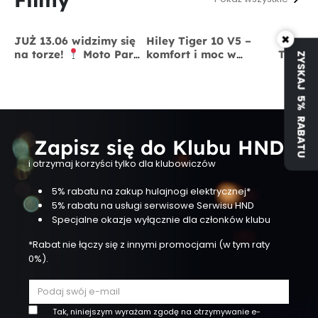
JUŻ 13.06 widzimy się
Hiley Tiger 10 V5 –
Zmodyf
×
na torze!
Moto Park
komfort i moc w
Tiger 
ZYSKAJ 5% RABATU
Kraków
13 czerwca
jednym
x BigS
Zapisz się do Klubu HND
i otrzymaj korzyści tylko dla klubowiczów
5% rabatu na zakup hulajnogi elektrycznej*
5% rabatu na usługi serwisowe Serwisu HND
Specjalne okazje wyłącznie dla członków klubu
*Rabat nie łączy się z innymi promocjami (w tym raty
0%).
Tak, niniejszym wyrażam zgodę na otrzymywanie e-