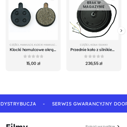
BRAK W
MAGAZYNIE
CZĘŚCI
,
HAMULCE
,
KLOCKI HAMULCOWE
CZĘŚCI
,
KOŁA I SILNIKI
Klocki hamulcowe okrągłe 18.5 mm
Przednie koło z silnikiem Xiaomi m365 Mi 1S Essential
0
out of 5
0
out of 5
15,00
zł
236,55
zł
DYSTRYBUCJA
-
SERWIS GWARANCYJNY DOOR
Filmy
Pokaż wszystkie