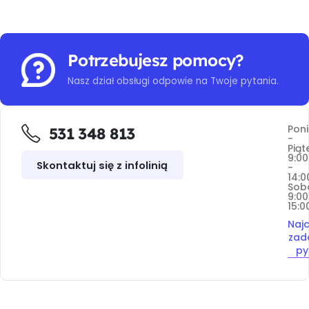
Potrzebujesz pomocy?
Nasz dział obsługi odpowie na Twoje pytania.
Poni
531 348 813
-
Piąt
9:00
Skontaktuj się z infolinią
-
14:0
Sob
9:00
15:0
Najc
zad
py