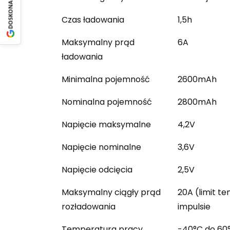
DOSKONAŁY
Czas ładowania
1,5h
Maksymalny prąd
6A
ładowania
Minimalna pojemność
2600mAh
Nominalna pojemność
2800mAh
Napięcie maksymalne
4,2V
Napięcie nominalne
3,6V
Napięcie odcięcia
2,5V
Maksymalny ciągły prąd
20A (limit t
rozładowania
impulsie
Temperatura pracy
-40°C do 60