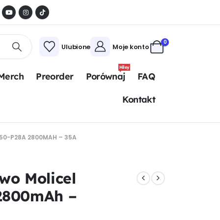
0
Ulubione
Moje konto
Hiley
Merch
Preorder
Porównaj
FAQ
Kontakt
50-P28A 2800MAH – 35A
wo Molicel
2800mAh –