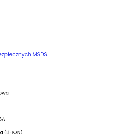
bezpiecznych MSDS.
nowa
8A
a (Li-ION)