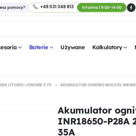
+48 531 348 813
jesz pomocy?
Infolinia | 9:00-14:00
esoria
Baterie
Używane
Kalkulatory
IWA LITOWO-JONOWE 3.7V
AKUMULATOR OGNIWO MOLICEL INR186
Akumulator ogni
INR18650-P28A 
35A