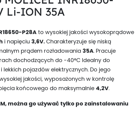
 Li-ION 35A
NR18650-P28A
to wysokiej jakości wysokoprądowe
h
i napięciu
3,6V
.
Charakteryzuje się niską
ymalnym prądem rozładowania
35A
. Pracuje
aturach dochodzących do -40°C Idealny do
i lekkich pojazdów elektrycznych. Do jego
ysokiej jakości, wyposażonych w kontrolę
napięcia końcowego do maksymalnie
4,2V
.
M, można go używać tylko po zainstalowaniu