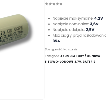
0
out of 5
Napięcie maksymalne:
4,2V
Napięcie nominalne:
3,6V
Napięcie odcięcia:
2,5V
Max ciągły prąd rozładowania
35A
Dostępność:
Na stanie
Kategorie:
AKUMULATORY / OGNIWA
LITOWO-JONOWE 3.7V
,
BATERIE