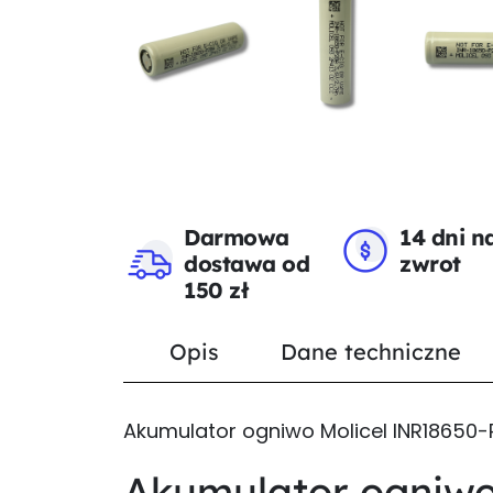
Darmowa
14 dni n
dostawa od
zwrot
150 zł
Opis
Dane techniczne
Akumulator ogniwo Molicel INR18650
Akumulator ogniw