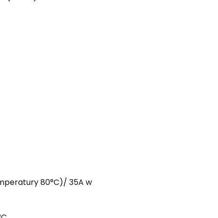
emperatury 80°C)/ 35A w
°C