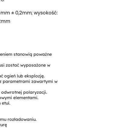
,6mm ± 0,2mm; wysokość:
,2mm
czeniem stanowią poważne
usi zostać wyposażone w
 ogień lub eksplozję.
 z parametrami zawartymi w
odwrotnej polaryzacji.
lowymi elementami.
etui.
mu rozładowaniu.
turę