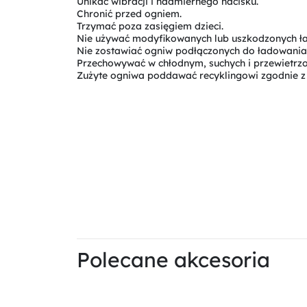
Unikać wibracji i nadmiernego nacisku.
Chronić przed ogniem.
Trzymać poza zasięgiem dzieci.
Nie używać modyfikowanych lub uszkodzonych ł
Nie zostawiać ogniw podłączonych do ładowania n
Przechowywać w chłodnym, suchych i przewietrz
Zużyte ogniwa poddawać recyklingowi zgodnie z 
Polecane akcesoria