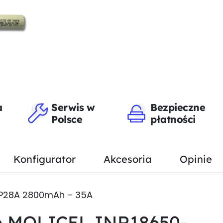
a
Serwis w
Bezpieczne
Polsce
płatności
Konfigurator
Akcesoria
Opinie
-P28A 2800mAh – 35A
o MOLICEL INR18650-