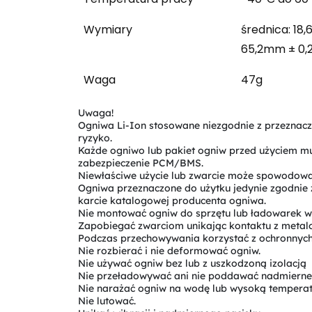
Wymiary
średnica: 18
65,2mm ± 0
Waga
47g
Uwaga!
Ogniwa Li-Ion stosowane niezgodnie z przezna
ryzyko.
Każde ogniwo lub pakiet ogniw przed użyciem m
zabezpieczenie PCM/BMS.
Niewłaściwe użycie lub zwarcie może spowodować
Ogniwa przeznaczone do użytku jedynie zgodnie
karcie katalogowej producenta ogniwa.
Nie montować ogniw do sprzętu lub ładowarek w 
Zapobiegać zwarciom unikając kontaktu z meta
Podczas przechowywania korzystać z ochronnych 
Nie rozbierać i nie deformować ogniw.
Nie używać ogniw bez lub z uszkodzoną izolacją
Nie przeładowywać ani nie poddawać nadmierne
Nie narażać ogniw na wodę lub wysoką tempera
Nie lutować.