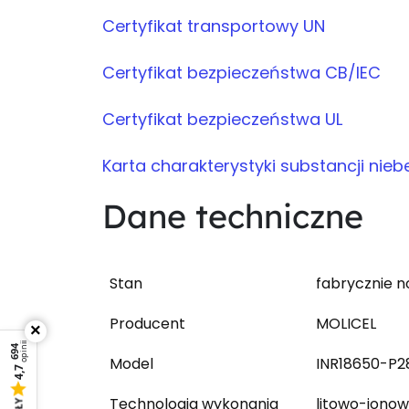
Certyfikat transportowy UN
Certyfikat bezpieczeństwa CB/IEC
Certyfikat bezpieczeństwa UL
Karta charakterystyki substancji nie
Dane techniczne
Stan
fabrycznie 
Producent
MOLICEL
×
opinii
694
Model
INR18650-P2
4,7
Technologia wykonania
litowo-jonow