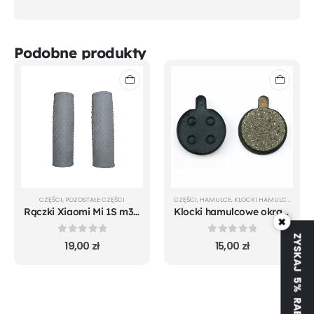
Podobne produkty
CZĘŚCI
,
POZOSTAŁE CZĘŚCI
CZĘŚCI
,
HAMULCE
,
KLOCKI HAMULCOWE
Rączki Xiaomi Mi 1S m365 Pro Mi Pro2 Mi Essential
Klocki hamulcowe okrągłe 18.5 mm
×
ZYSKAJ 5% RABATU
0
out of 5
0
out of 5
19,00
zł
15,00
zł