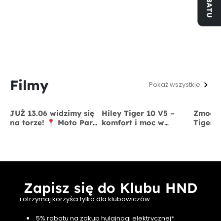
Filmy
Pokaż wszystkie
JUŻ 13.06 widzimy się
Hiley Tiger 10 V5 –
Zmodyf
na torze!
Moto Park
komfort i moc w
Tiger 
Kraków
13 czerwca
jednym
x BigS
Zapisz się do Klubu HND
i otrzymaj korzyści tylko dla klubowiczów
5% rabatu na zakup hulajnogi elektrycznej*