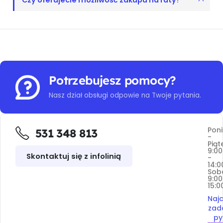
Czy oferujecie możliwość zakupu na raty?
Potrzebujesz pomocy?
Nasz dział obsługi odpowie na Twoje pytania.
Poni
531 348 813
-
Piąt
9:00
Skontaktuj się z infolinią
-
14:0
Sob
9:00
15:0
Najc
zad
py