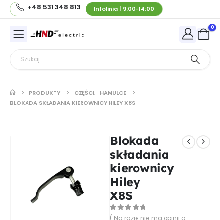
+48 531 348 813
Infolinia | 9:00-14:00
0
PRODUKTY
CZĘŚCI
,
HAMULCE
BLOKADA SKŁADANIA KIEROWNICY HILEY X8S
Blokada
składania
kierownicy
Hiley
X8S
0
out of 5
( Na razie nie ma opinii o