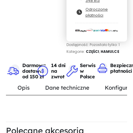
348 813
Odroczone
płatności
Dostępność:
Pozostało tylko: 1
Kategorie:
CZĘŚCI
,
HAMULCE
Darmowa
14 dni
Serwis
Bezpiecz
dostawa
na
w
płatności
od 150 zł
zwrot
Polsce
Opis
Dane techniczne
Konfigurat
Polecane akcesoria