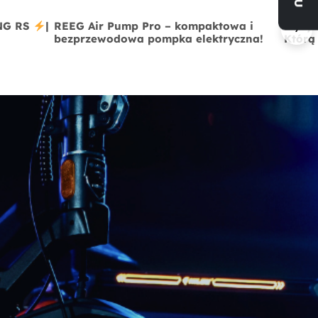
›
ING RS
|
REEG Air Pump Pro – kompaktowa i
Hiley
bezprzewodowa pompka elektryczna!
Którą