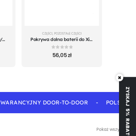
CZĘŚCI
,
POZOSTAŁE CZĘŚCI
Opona szosowa TUOVT 80/65-6 10x3
Pokrywa dolna baterii do Xiaomi m365 Mi 1S
0
out of 5
56,05
zł
×
ZYSKAJ 5% RABATU
RANCYJNY DOOR-TO-DOOR
-
POLSKA DYST
Pokaż wszystkie