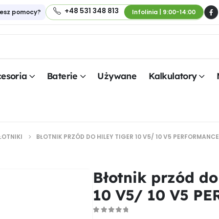
+48 531 348 813
jesz pomocy?
Infolinia | 9:00-14:00
esoria
Baterie
Używane
Kalkulatory
ŁOTNIKI
BŁOTNIK PRZÓD DO HILEY TIGER 10 V5/ 10 V5 PERFORMANCE
Błotnik przód do
10 V5/ 10 V5 P
0
out of 5