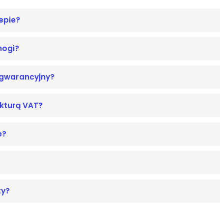
epie?
nogi?
ogwarancyjny?
akturą VAT?
e?
ty?