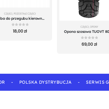
CZĘŚCI
,
POZOSTAŁE CZĘŚCI
Śruba do przegubu kierownicy Xiaomi M365
CZĘŚCI
,
OPONY
0
out of 5
18,00
zł
0
out of 5
69,00
zł
-
POLSKA DYSTRYBUCJA
-
SERWIS GWA