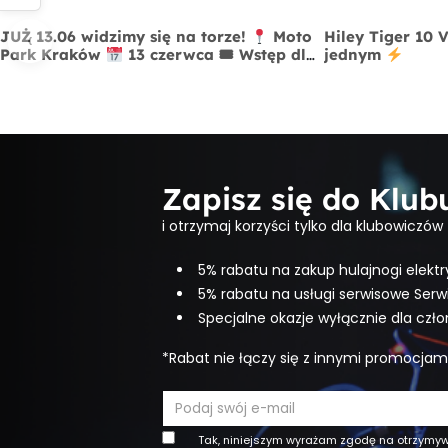
‹
JUŻ 13.06 widzimy się na torze!
Moto
Hiley Tiger 10 
Park Kraków
13 czerwca 🎟 Wstęp dla
jednym
widzów FREE
Zapisz się do Klu
i otrzymaj korzyści tylko dla klubowiczów
5% rabatu na zakup hulajnogi elektr
5% rabatu na usługi serwisowe Serw
Specjalne okazje wyłącznie dla czł
*Rabat nie łączy się z innymi promocjam
Tak, niniejszym wyrażam zgodę na otrzymy