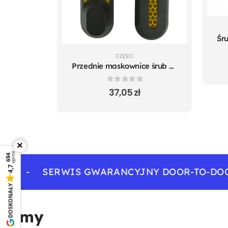
CZĘŚCI
Przednie maskownice śrub koła do Xiaomi m365 Pro Mi 1S Pro 2 Essential
0
out of 5
37,05
zł
×
opinii
694
4,7
-
SERWIS GWARANCYJNY DOOR-TO-DOOR
DOSKONAŁY
Filmy