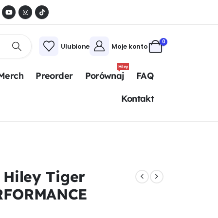
0
Ulubione
Moje konto
Hiley
Merch
Preorder
Porównaj
FAQ
Kontakt
 Hiley Tiger
ERFORMANCE