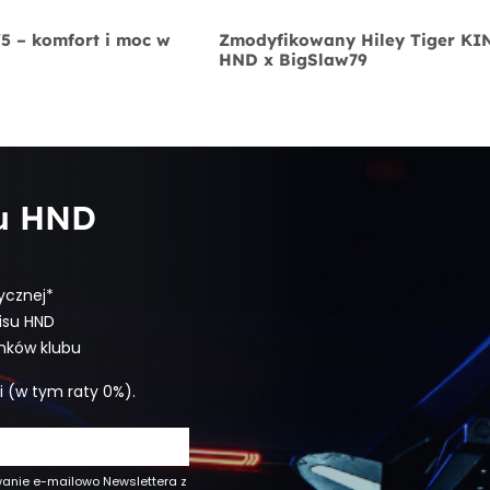
V5 – komfort i moc w
Zmodyfikowany Hiley Tiger K
HND x BigSlaw79
bu HND
ycznej*
isu HND
onków klubu
i (w tym raty 0%).
wanie e-mailowo Newslettera z