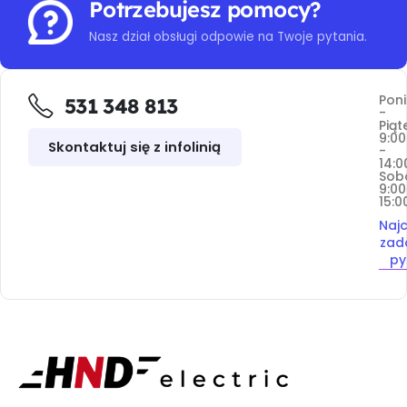
Potrzebujesz pomocy?
Nasz dział obsługi odpowie na Twoje pytania.
Poni
531 348 813
-
Piąt
9:00
Skontaktuj się z infolinią
-
14:0
Sob
9:00
15:0
Najc
zad
py