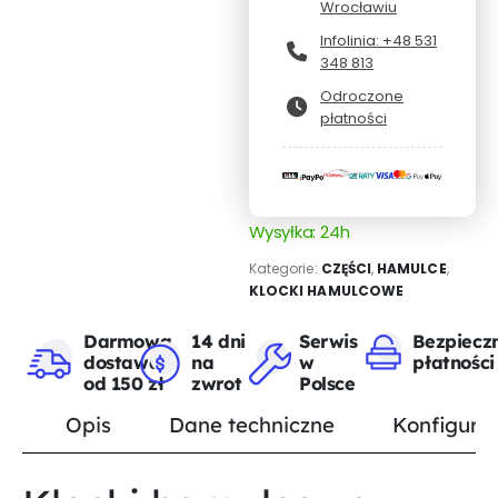
Wrocławiu
Infolinia: +48 531
348 813
Odroczone
płatności
Wysyłka: 24h
Kategorie:
CZĘŚCI
,
HAMULCE
,
KLOCKI HAMULCOWE
Darmowa
14 dni
Serwis
Bezpiecz
dostawa
na
w
płatności
od 150 zł
zwrot
Polsce
Opis
Dane techniczne
Konfigurat