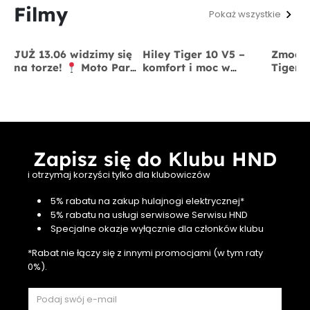
Filmy
Pokaż wszystkie
JUŻ 13.06 widzimy się
Hiley Tiger 10 V5 –
Zmodyf
na torze!
Moto Park
komfort i moc w
Tiger 
Kraków
13 czerwca
jednym
x BigS
Zapisz się do Klubu HND
i otrzymaj korzyści tylko dla klubowiczów
5% rabatu na zakup hulajnogi elektrycznej*
5% rabatu na usługi serwisowe Serwisu HND
Specjalne okazje wyłącznie dla członków klubu
*Rabat nie łączy się z innymi promocjami (w tym raty
0%).