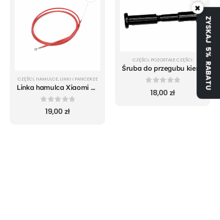
×
ZYSKAJ 5% RABATU
CZĘŚCI
,
POZOSTAŁE CZĘŚCI
Śruba do przegubu kierownicy Xiaomi M365
CZĘŚCI
,
HAMULCE
,
LINKI I PANCERZE
Linka hamulca Xiaomi m365 i Mi 1S czerwona
0
out of 5
18,00
zł
0
out of 5
19,00
zł