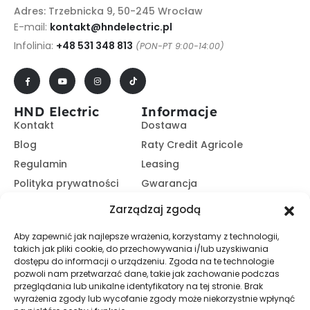
Adres: Trzebnicka 9, 50-245 Wrocław
E-mail:
kontakt@hndelectric.pl
Infolinia:
+48 531 348 813
(PON-PT 9:00-14:00)
HND Electric
Informacje
Kontakt
Dostawa
Blog
Raty Credit Agricole
Regulamin
Leasing
Polityka prywatności
Gwarancja
Kariera
14 dni na zwrot
Zarządzaj zgodą
Platforma B2B
Polecaj i zarabiaj
Aby zapewnić jak najlepsze wrażenia, korzystamy z technologii,
Program partnerski
takich jak pliki cookie, do przechowywania i/lub uzyskiwania
Zasubskrybuj nasz Newsletter
dostępu do informacji o urządzeniu. Zgoda na te technologie
pozwoli nam przetwarzać dane, takie jak zachowanie podczas
przeglądania lub unikalne identyfikatory na tej stronie. Brak
wyrażenia zgody lub wycofanie zgody może niekorzystnie wpłynąć
Zapisz Się