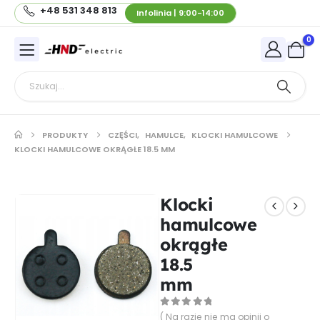
+48 531 348 813
Infolinia | 9:00-14:00
0
PRODUKTY
CZĘŚCI
,
HAMULCE
,
KLOCKI HAMULCOWE
KLOCKI HAMULCOWE OKRĄGŁE 18.5 MM
Klocki
hamulcowe
okrągłe
18.5
mm
0
out of 5
( Na razie nie ma opinii o