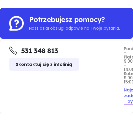
Potrzebujesz pomocy?
Nasz dział obsługi odpowie na Twoje pytania.
Poni
531 348 813
-
Piąt
9:00
Skontaktuj się z infolinią
-
14:0
Sob
9:00
15:0
Najc
zad
py