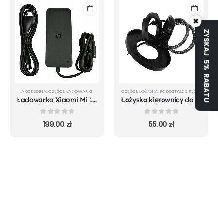
×
ZYSKAJ 5% RABATU
AKCESORIA
,
CZĘŚCI
,
ŁADOWARKI
CZĘŚCI
,
ŁOŻYSKA
,
POZOSTAŁE CZĘŚCI
Ładowarka Xiaomi Mi 1S m365 Pro Mi Pro 2 Essential - oryginalna
Łożyska kierownicy do Xiaomi m365 Pro Mi 1S Pro 2 Essential
0
out of 5
0
out of 5
199,00
zł
55,00
zł