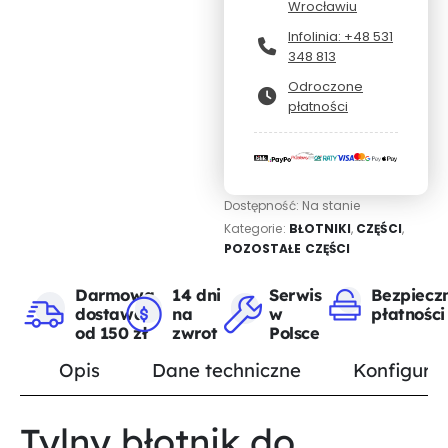
Wrocławiu
Infolinia: +48 531
348 813
Odroczone
płatności
Dostępność:
Na stanie
Kategorie:
BŁOTNIKI
,
CZĘŚCI
,
POZOSTAŁE CZĘŚCI
Darmowa
14 dni
Serwis
Bezpiecz
dostawa
na
w
płatności
od 150 zł
zwrot
Polsce
Opis
Dane techniczne
Konfigurat
Tylny błotnik do