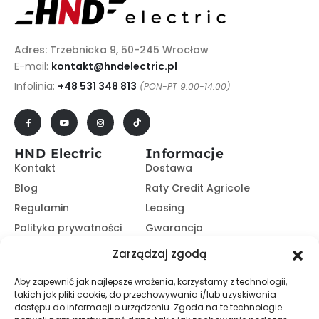
Adres: Trzebnicka 9, 50-245 Wrocław
E-mail:
kontakt@hndelectric.pl
Infolinia:
+48 531 348 813
(PON-PT 9:00-14:00)
HND Electric
Informacje
Kontakt
Dostawa
Blog
Raty Credit Agricole
Regulamin
Leasing
Polityka prywatności
Gwarancja
Kariera
14 dni na zwrot
Zarządzaj zgodą
Platforma B2B
Polecaj i zarabiaj
Aby zapewnić jak najlepsze wrażenia, korzystamy z technologii,
Program partnerski
takich jak pliki cookie, do przechowywania i/lub uzyskiwania
Zasubskrybuj nasz Newsletter
dostępu do informacji o urządzeniu. Zgoda na te technologie