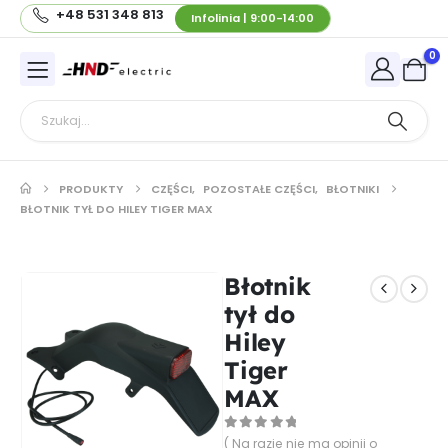
+48 531 348 813
Infolinia | 9:00-14:00
0
PRODUKTY
CZĘŚCI
,
POZOSTAŁE CZĘŚCI
,
BŁOTNIKI
BŁOTNIK TYŁ DO HILEY TIGER MAX
Błotnik
tył do
Hiley
Tiger
MAX
0
out of 5
( Na razie nie ma opinii o