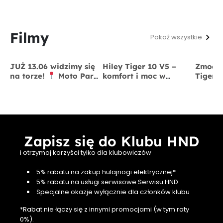
Filmy
Pokaż wszystkie
JUŻ 13.06 widzimy się
Hiley Tiger 10 V5 –
Zmodyf
na torze!
Moto Park
komfort i moc w
Tiger 
Kraków
13 czerwca
jednym
x BigS
Zapisz się do Klubu HND
i otrzymaj korzyści tylko dla klubowiczów
5% rabatu na zakup hulajnogi elektrycznej*
5% rabatu na usługi serwisowe Serwisu HND
Specjalne okazje wyłącznie dla członków klubu
*Rabat nie łączy się z innymi promocjami (w tym raty
0%).