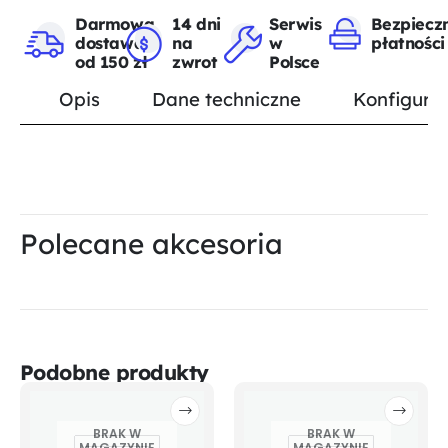
Darmowa
14 dni
Serwis
Bezpiecz
dostawa
na
w
płatności
od 150 zł
zwrot
Polsce
Opis
Dane techniczne
Konfigurat
Polecane akcesoria
Podobne produkty
BRAK W
BRAK W
MAGAZYNIE
MAGAZYNIE