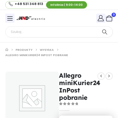
+48 531 348 813
Infolinia | 9:00-14:00
0
PRODUKTY
WYSYŁKA
ALLEGRO MINIKURIER24 INPOST POBRANIE
Allegro
miniKurier24
InPost
pobranie
0
out of 5