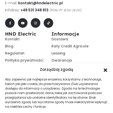
E-mail:
kontakt@hndelectric.pl
Infolinia:
+48 531 348 813
(PON-PT 9:00-14:00)
HND Electric
Informacje
Kontakt
Dostawa
Blog
Raty Credit Agricole
Regulamin
Leasing
Polityka prywatności
Gwarancja
Kariera
14 dni na zwrot
Zarządzaj zgodą
Platforma B2B
Polecaj i zarabiaj
Aby zapewnić jak najlepsze wrażenia, korzystamy z technologii,
Program partnerski
takich jak pliki cookie, do przechowywania i/lub uzyskiwania
Zasubskrybuj nasz Newsletter
dostępu do informacji o urządzeniu. Zgoda na te technologie
pozwoli nam przetwarzać dane, takie jak zachowanie podczas
przeglądania lub unikalne identyfikatory na tej stronie. Brak
wyrażenia zgody lub wycofanie zgody może niekorzystnie wpłynąć
Zapisz Się
na niektóre cechy i funkcje.