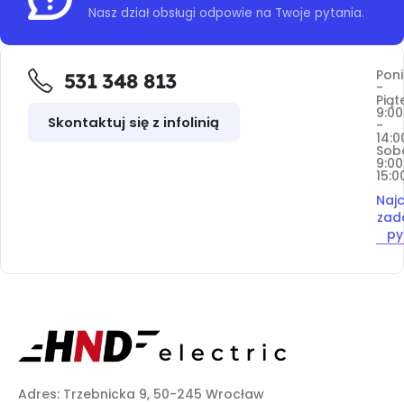
Nasz dział obsługi odpowie na Twoje pytania.
Poni
531 348 813
-
Piąt
9:00
Skontaktuj się z infolinią
-
14:0
Sob
9:00
15:0
Najc
zad
py
Adres: Trzebnicka 9, 50-245 Wrocław