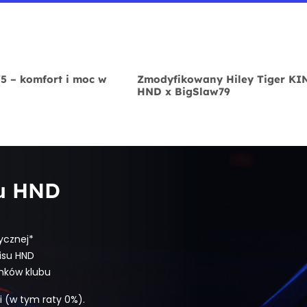
V5 – komfort i moc w
Zmodyfikowany Hiley Tiger K
HND x BigSlaw79
bu HND
ycznej*
isu HND
onków klubu
i (w tym raty 0%).