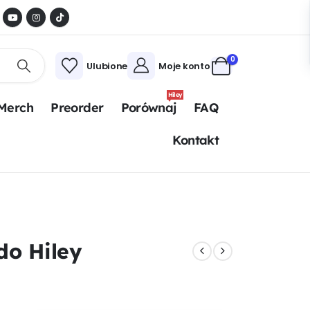
0
Ulubione
Moje konto
Hiley
Merch
Preorder
Porównaj
FAQ
Kontakt
do Hiley