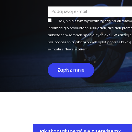
Tak, niniejszym wyrażam zgodę na otrzymy
informacją o produktach, usługach, akcjach prom
ankietach w ramach specjalnych akcji. W każdej 
bez ponoszenia jakichkolwiek opłat poprzez klikni
e-mailu z Newsletterem.
Jak skontaktować się z serwisem?