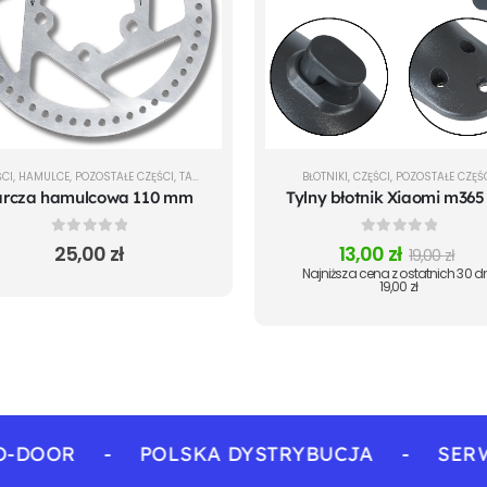
ŚCI
,
HAMULCE
,
POZOSTAŁE CZĘŚCI
,
TARCZE HAMULCOWE
BŁOTNIKI
,
CZĘŚCI
,
POZOSTAŁE CZĘŚ
arcza hamulcowa 110 mm
0
out of 5
0
out of 5
25,00
zł
13,00
zł
19,00
zł
Najniższa cena z ostatnich 30 dn
19,00
zł
OR
-
POLSKA DYSTRYBUCJA
-
SERWIS 