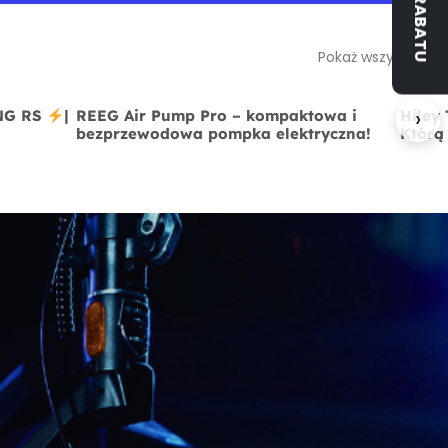
Pokaż wszystkie
›
ING RS
|
REEG Air Pump Pro – kompaktowa i
Hiley
bezprzewodowa pompka elektryczna!
Którą