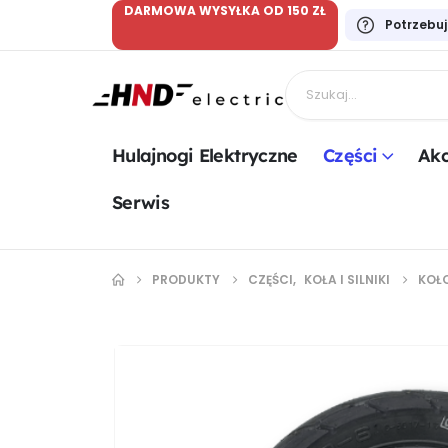
DARMOWA WYSYŁKA OD 150 ZŁ
Potrzebu
Hulajnogi Elektryczne
Części
Akc
Serwis
PRODUKTY
CZĘŚCI
,
KOŁA I SILNIKI
KOŁO