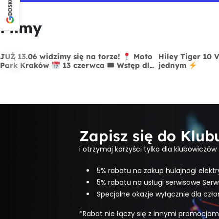
Filmy
‹
JUŻ 13.06 widzimy się na torze!
Moto
Hiley Tiger 10 
Park Kraków
13 czerwca 🎟 Wstęp dla
jednym
widzów FREE
Zapisz się do Klu
i otrzymaj korzyści tylko dla klubowiczów
5% rabatu na zakup hulajnogi elektr
5% rabatu na usługi serwisowe Serw
Specjalne okazje wyłącznie dla czł
*Rabat nie łączy się z innymi promocjam