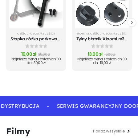
CZĘŚCI
,
POZOSTAŁE CZĘŚCI
BŁOTNIKI
,
CZĘŚCI
,
POZOSTAŁE CZĘŚCI
Stopka nóżka parkowania do Xiaomi m365 Pro Mi 1S Pro 2
Tylny błotnik Xiaomi m365 / m365 Pro czarny
0
out of 5
0
out of 5
19,00
zł
13,00
zł
39,00
zł
19,00
zł
Najniższa cena z ostatnich 30
Najniższa cena z ostatnich 30
dni:
39,00
zł
dni:
19,00
zł
 DYSTRYBUCJA
-
SERWIS GWARANCYJNY DOOR
Filmy
Pokaż wszystkie