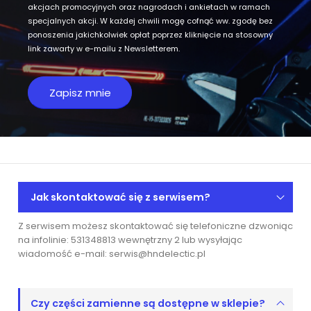
akcjach promocyjnych oraz nagrodach i ankietach w ramach
specjalnych akcji. W każdej chwili mogę cofnąć ww. zgodę bez
ponoszenia jakichkolwiek opłat poprzez kliknięcie na stosowny
link zawarty w e-mailu z Newsletterem.
Jak skontaktować się z serwisem?
Z serwisem możesz skontaktować się telefoniczne dzwoniąc
na infolinie: 531348813 wewnętrzny 2 lub wysyłając
wiadomość e-mail: serwis@hndelectic.pl
Czy części zamienne są dostępne w sklepie?