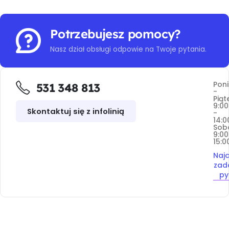
Potrzebujesz pomocy?
Nasz dział obsługi odpowie na Twoje pytania.
Poni
531 348 813
-
Piąt
9:00
Skontaktuj się z infolinią
-
14:0
Sob
9:00
15:0
Najc
zad
py