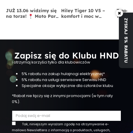
JUŻ 13.06 widzimy się
Hiley Tiger 10 V5 –
Zmodyf
×
na torze!
Moto Park
komfort i moc w
Tiger 
ZYSKAJ 5% RABATU
Kraków
13 czerwca
jednym
x BigS
Zapisz się do Klubu HND
i otrzymaj korzyści tylko dla klubowiczów
5% rabatu na zakup hulajnogi elektrycznej*
5% rabatu na usługi serwisowe Serwisu HND
Specjalne okazje wyłącznie dla członków klubu
*Rabat nie łączy się z innymi promocjami (w tym raty
0%).
Tak, niniejszym wyrażam zgodę na otrzymywanie e-
mailowo Newslettera z informacją o produktach, usługach,