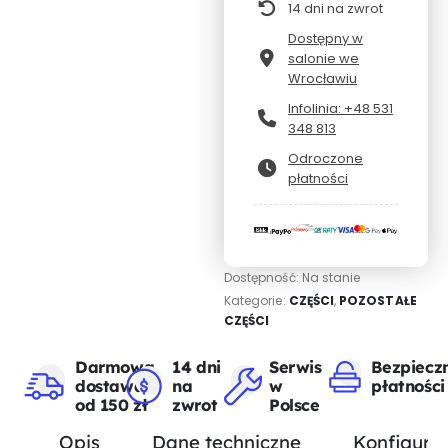
14 dni na zwrot
Dostępny w
salonie we
Wrocławiu
Infolinia: +48 531
348 813
Odroczone
płatności
Dostępność:
Na stanie
Kategorie:
CZĘŚCI
,
POZOSTAŁE
CZĘŚCI
Darmowa
14 dni
Serwis
Bezpiecz
dostawa
na
w
płatności
od 150 zł
zwrot
Polsce
Opis
Dane techniczne
Konfigurat