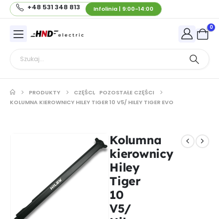
+48 531 348 813
Infolinia | 9:00-14:00
0
PRODUKTY
CZĘŚCI
,
POZOSTAŁE CZĘŚCI
KOLUMNA KIEROWNICY HILEY TIGER 10 V5/ HILEY TIGER EVO
Kolumna
kierownicy
Hiley
Tiger
10
V5/