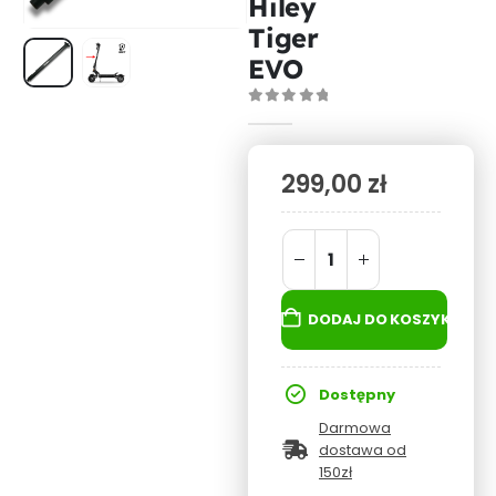
Hiley
Tiger
EVO
0
out of 5
299,00
zł
DODAJ DO KOSZYKA
Dostępny
Darmowa
dostawa od
150zł