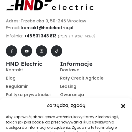
Adres: Trzebnicka 9, 50-245 Wrocław
E-mail:
kontakt@hndelectric.pl
Infolinia:
+48 531 348 813
(PON-PT 9:00-14:00)
HND Electric
Informacje
Kontakt
Dostawa
Blog
Raty Credit Agricole
Regulamin
Leasing
Polityka prywatności
Gwarancja
Kariera
14 dni na zwrot
Zarządzaj zgodą
Platforma B2B
Polecaj i zarabiaj
Aby zapewnić jak najlepsze wrażenia, korzystamy z technologii,
Program partnerski
takich jak pliki cookie, do przechowywania i/lub uzyskiwania
Zasubskrybuj nasz Newsletter
dostępu do informacji o urządzeniu. Zgoda na te technologie