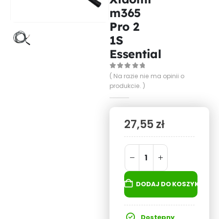
m365
Pro 2
1S
Essential
0
out of 5
( Na razie nie ma opinii o
produkcie. )
27,55
zł
DODAJ DO KOSZYKA
Dostępny