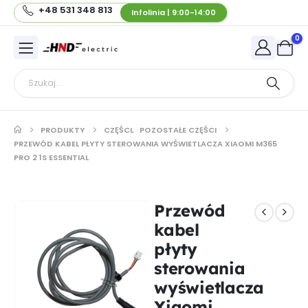
+48 531 348 813
Infolinia | 9:00-14:00
0
PRODUKTY
CZĘŚCI
,
POZOSTAŁE CZĘŚCI
PRZEWÓD KABEL PŁYTY STEROWANIA WYŚWIETLACZA XIAOMI M365
PRO 2 1S ESSENTIAL
Przewód
kabel
płyty
sterowania
wyświetlacza
Xiaomi