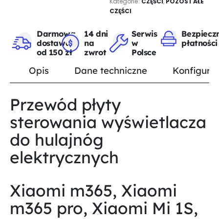
Kategorie:
CZĘŚCI
,
POZOSTAŁE
CZĘŚCI
Darmowa
14 dni
Serwis
Bezpiecz
dostawa
na
w
płatności
od 150 zł
zwrot
Polsce
Opis
Dane techniczne
Konfigurat
Przewód płyty
sterowania wyświetlacza
do hulajnóg
elektrycznych
Xiaomi m365, Xiaomi
m365 pro, Xiaomi Mi 1S,