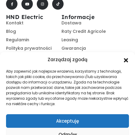
HND Electric
Informacje
Kontakt
Dostawa
Blog
Raty Credit Agricole
Regulamin
Leasing
Polityka prywatności
Gwarancja
Kariera
14 dni na zwrot
Zarządzaj zgodą
Platforma B2B
Polecaj i zarabiaj
Aby zapewnić jak najlepsze wrażenia, korzystamy z technologii,
Program partnerski
takich jak pliki cookie, do przechowywania i/lub uzyskiwania
Zasubskrybuj nasz Newsletter
dostępu do informacji o urządzeniu. Zgoda na te technologie
pozwoli nam przetwarzać dane, takie jak zachowanie podczas
przeglądania lub unikalne identyfikatory na tej stronie. Brak
wyrażenia zgody lub wycofanie zgody może niekorzystnie wpłynąć
Zapisz Się
na niektóre cechy i funkcje.
Promocje, informacje i nowości. Zapisz się do newslettera,
aby nic nie przegapić.
Akceptuję
Odmów