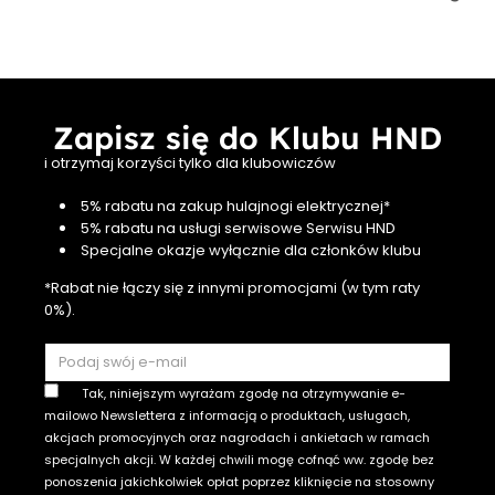
Kraków
13 czerwca
jednym
x BigS
Zapisz się do Klubu HND
i otrzymaj korzyści tylko dla klubowiczów
5% rabatu na zakup hulajnogi elektrycznej*
5% rabatu na usługi serwisowe Serwisu HND
Specjalne okazje wyłącznie dla członków klubu
*Rabat nie łączy się z innymi promocjami (w tym raty
0%).
Tak, niniejszym wyrażam zgodę na otrzymywanie e-
mailowo Newslettera z informacją o produktach, usługach,
akcjach promocyjnych oraz nagrodach i ankietach w ramach
specjalnych akcji. W każdej chwili mogę cofnąć ww. zgodę bez
ponoszenia jakichkolwiek opłat poprzez kliknięcie na stosowny