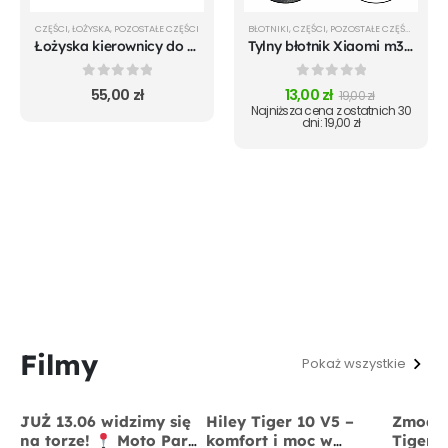
CZĘŚCI
,
ŁOŻYSKA
,
POZOSTAŁE CZĘŚCI
BŁOTNIKI
,
CZĘŚCI
,
POZOSTAŁE CZĘŚCI
Łożyska kierownicy do Xiaomi m365 Pro Mi 1S Pro 2 Essential
Tylny błotnik Xiaomi m365 / m365 Pro czarny
0
out of 5
0
out of 5
55,00
zł
13,00
zł
19,00
zł
Najniższa cena z ostatnich 30
dni:
19,00
zł
Filmy
Pokaż wszystkie
JUŻ 13.06 widzimy się
Hiley Tiger 10 V5 –
Zmodyf
na torze!
Moto Park
komfort i moc w
Tiger 