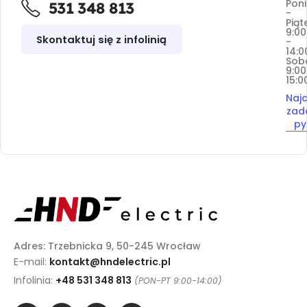
Poni
531 348 813
-
Piąt
9:00
Skontaktuj się z infolinią
-
14:0
Sob
9:00
15:0
Najc
zad
py
Adres: Trzebnicka 9, 50-245 Wrocław
E-mail:
kontakt@hndelectric.pl
Infolinia:
+48 531 348 813
(PON-PT 9:00-14:00)