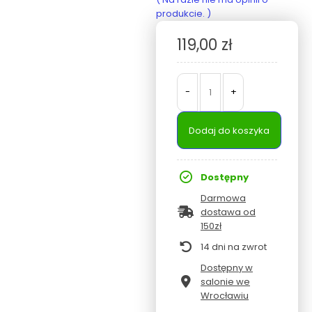
0
out of 5
produkcie. )
119,00
zł
-
+
Dodaj do koszyka
Dostępny
Darmowa
dostawa od
150zł
14 dni na zwrot
Dostępny w
salonie we
Wrocławiu