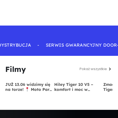
YSTRYBUCJA
-
SERWIS GWARANCYJNY DOOR-
Filmy
Pokaż wszystkie
JUŻ 13.06 widzimy się
Hiley Tiger 10 V5 –
Zmodyf
na torze!
Moto Park
komfort i moc w
Tiger 
Kraków
13 czerwca
jednym
x BigS