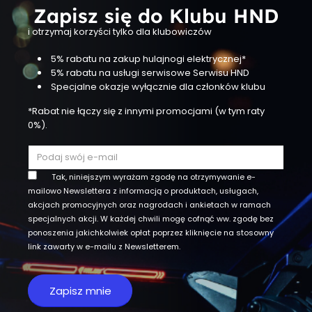
Zapisz się do Klubu HND
i otrzymaj korzyści tylko dla klubowiczów
5% rabatu na zakup hulajnogi elektrycznej*
5% rabatu na usługi serwisowe Serwisu HND
Specjalne okazje wyłącznie dla członków klubu
*Rabat nie łączy się z innymi promocjami (w tym raty
0%).
Tak, niniejszym wyrażam zgodę na otrzymywanie e-
mailowo Newslettera z informacją o produktach, usługach,
akcjach promocyjnych oraz nagrodach i ankietach w ramach
specjalnych akcji. W każdej chwili mogę cofnąć ww. zgodę bez
ponoszenia jakichkolwiek opłat poprzez kliknięcie na stosowny
link zawarty w e-mailu z Newsletterem.