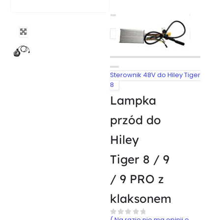
Sterownik 48V do Hiley Tiger
8
Lampka
przód do
Hiley
Tiger 8 / 9
/ 9 PRO z
klaksonem
( Na razie nie ma opinii o