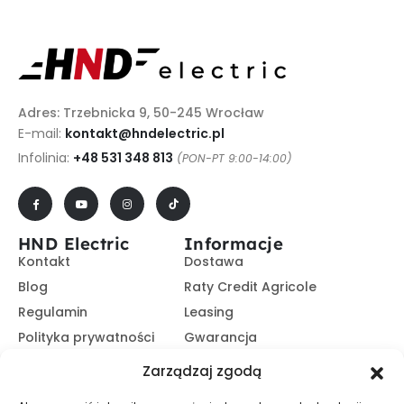
Adres: Trzebnicka 9, 50-245 Wrocław
E-mail:
kontakt@hndelectric.pl
Infolinia:
+48 531 348 813
(PON-PT 9:00-14:00)
HND Electric
Informacje
Kontakt
Dostawa
Blog
Raty Credit Agricole
Regulamin
Leasing
Polityka prywatności
Gwarancja
Kariera
14 dni na zwrot
Zarządzaj zgodą
Platforma B2B
Polecaj i zarabiaj