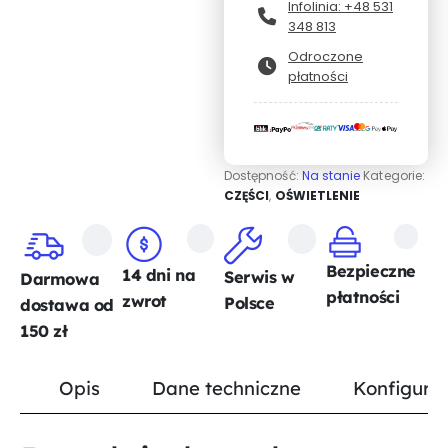
Infolinia: +48 531
348 813
Odroczone
płatności
Dostępność:
Na stanie
Kategorie:
CZĘŚCI
,
OŚWIETLENIE
Bezpieczne
14 dni na
Serwis w
Darmowa
płatności
zwrot
Polsce
dostawa od
150 zł
Opis
Dane techniczne
Konfigurat