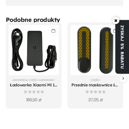
Podobne produkty
×
ZYSKAJ 5% RABATU
AKCESORIA
,
CZĘŚCI
,
ŁADOWARKI
CZĘŚCI
Ładowarka Xiaomi Mi 1S m365 Pro Mi Pro 2 Essential - oryginalna
Przednie maskownice śrub koła do Xiaomi m365 Pro Mi 1S Pro 2 Essential
0
out of 5
0
out of 5
199,00
zł
37,05
zł