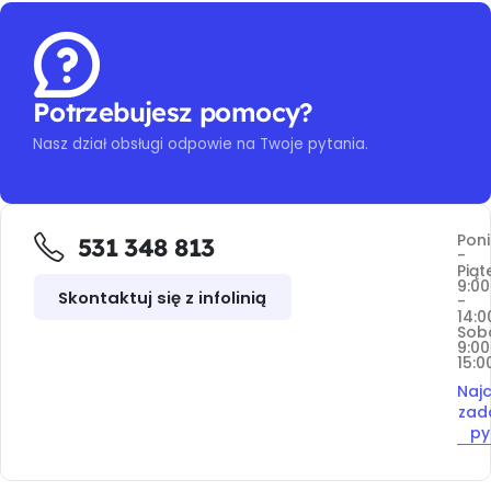
Potrzebujesz pomocy?
Nasz dział obsługi odpowie na Twoje pytania.
Poni
531 348 813
-
Piąt
9:00
Skontaktuj się z infolinią
-
14:0
Sob
9:00
15:0
Najc
zad
py