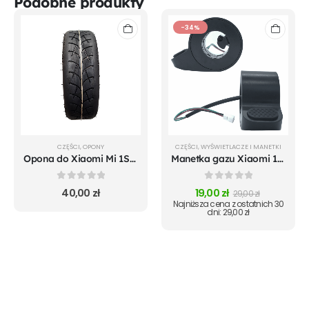
Podobne produkty
-34%
CZĘŚCI
,
OPONY
CZĘŚCI
,
WYŚWIETLACZE I MANETKI
Opona do Xiaomi Mi 1S m365 Pro Mi Pro 2 Essential
Manetka gazu Xiaomi 1S m365 Essential
0
out of 5
0
out of 5
40,00
zł
19,00
zł
29,00
zł
Najniższa cena z ostatnich 30
dni:
29,00
zł