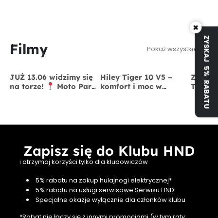
×
ZYSKAJ 5% RABATU
Filmy
Pokaż wszystkie
JUŻ 13.06 widzimy się
Hiley Tiger 10 V5 –
Zmodyf
na torze!
Moto Park
komfort i moc w
Tiger 
Kraków
13 czerwca
jednym
x BigS
Zapisz się do Klubu HND
i otrzymaj korzyści tylko dla klubowiczów
5% rabatu na zakup hulajnogi elektrycznej*
5% rabatu na usługi serwisowe Serwisu HND
Specjalne okazje wyłącznie dla członków klubu
*Rabat nie łączy się z innymi promocjami (w tym raty