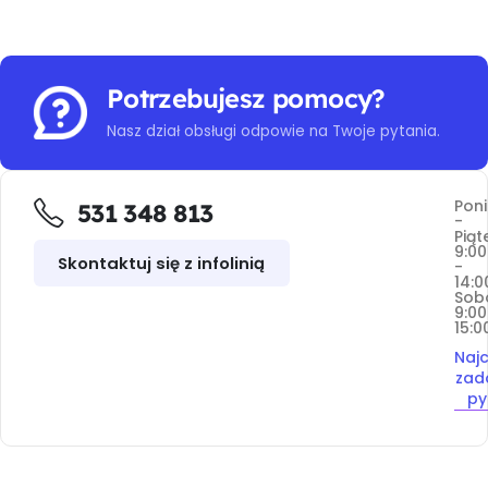
Potrzebujesz pomocy?
Nasz dział obsługi odpowie na Twoje pytania.
Poni
531 348 813
-
Piąt
9:00
Skontaktuj się z infolinią
-
14:0
Sob
9:00
15:0
Najc
zad
py