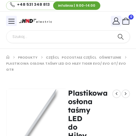
+48 531 348 813
Infolinia | 9:00-14:00
0
PRODUKTY
CZĘŚCI
,
POZOSTAŁE CZĘŚCI
,
OŚWIETLENIE
PLASTIKOWA OSŁONA TAŚMY LED DO HILEY TIGER EVO/ EVO GT/ EVO
GTR
Plastikowa
osłona
taśmy
LED
do
Hiley