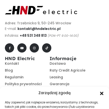
Adres: Trzebnicka 9, 50-245 Wrocław
E-mail:
kontakt@hndelectric.pl
Infolinia:
+48 531 348 813
(PON-PT 9:00-14:00)
HND Electric
Informacje
Kontakt
Dostawa
Blog
Raty Credit Agricole
Regulamin
Leasing
Polityka prywatności
Gwarancja
Kariera
14 dni na zwrot
Zarządzaj zgodą
Platforma B2B
Polecaj i zarabiaj
Aby zapewnić jak najlepsze wrażenia, korzystamy z technologii,
Program partnerski
takich jak pliki cookie, do przechowywania i/lub uzyskiwania