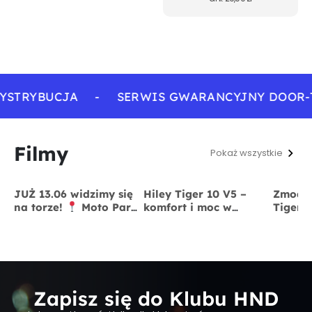
YSTRYBUCJA
-
SERWIS GWARANCYJNY DOOR-
Filmy
Pokaż wszystkie
JUŻ 13.06 widzimy się
Hiley Tiger 10 V5 –
Zmodyf
na torze!
Moto Park
komfort i moc w
Tiger 
Kraków
13 czerwca
jednym
x BigS
Zapisz się do Klubu HND