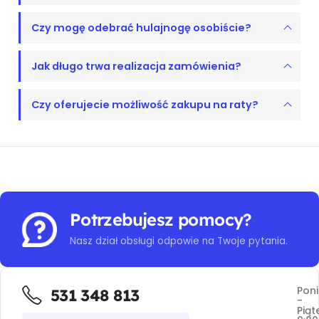
Czy mogę odebrać hulajnogę osobiście?
Jak długo trwa realizacja zamówienia?
Czy oferujecie możliwość zakupu na raty?
Potrzebujesz pomocy?
Nasz dział obsługi odpowie na Twoje pytania.
Poni
531 348 813
-
Piąt