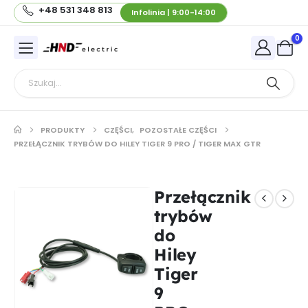
+48 531 348 813
Infolinia | 9:00-14:00
0
PRODUKTY
CZĘŚCI
,
POZOSTAŁE CZĘŚCI
PRZEŁĄCZNIK TRYBÓW DO HILEY TIGER 9 PRO / TIGER MAX GTR
Przełącznik
trybów
do
Hiley
Tiger
9