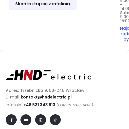
9:00
Skontaktuj się z infolinią
-
14:0
Sob
9:00
15:0
Najc
zad
py
Adres: Trzebnicka 9, 50-245 Wrocław
E-mail:
kontakt@hndelectric.pl
Infolinia:
+48 531 348 813
(PON-PT 9:00-14:00)