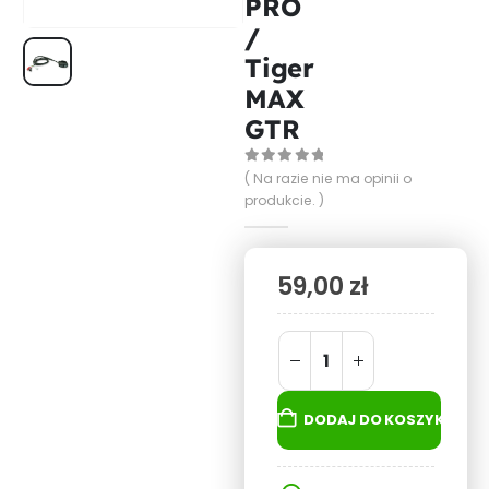
PRO
/
Tiger
MAX
GTR
0
out of 5
( Na razie nie ma opinii o
produkcie. )
59,00
zł
DODAJ DO KOSZYKA