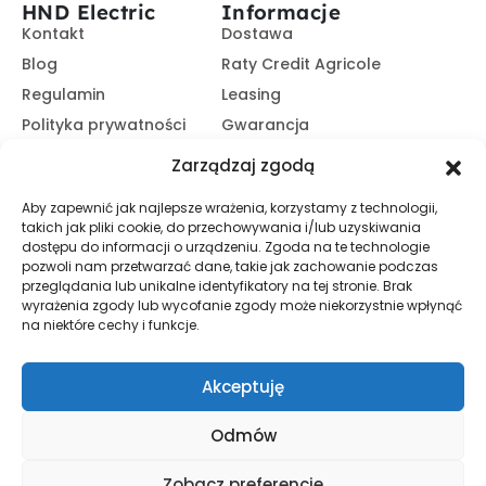
HND Electric
Informacje
Kontakt
Dostawa
Blog
Raty Credit Agricole
Regulamin
Leasing
Polityka prywatności
Gwarancja
Kariera
14 dni na zwrot
Zarządzaj zgodą
Platforma B2B
Polecaj i zarabiaj
Aby zapewnić jak najlepsze wrażenia, korzystamy z technologii,
Program partnerski
takich jak pliki cookie, do przechowywania i/lub uzyskiwania
Zasubskrybuj nasz Newsletter
dostępu do informacji o urządzeniu. Zgoda na te technologie
pozwoli nam przetwarzać dane, takie jak zachowanie podczas
przeglądania lub unikalne identyfikatory na tej stronie. Brak
wyrażenia zgody lub wycofanie zgody może niekorzystnie wpłynąć
Zapisz Się
na niektóre cechy i funkcje.
Promocje, informacje i nowości. Zapisz się do newslettera,
aby nic nie przegapić.
Akceptuję
Odmów
© HND Electric. 2025 - Wszelkie prawa zastrzeżone
Zobacz preferencje