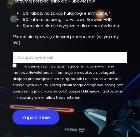
i otrzymaj korzyści tylko dla klubowiczów
5% rabatu na zakup hulajnogi elektrycznej*
5% rabatu na usługi serwisowe Serwisu HND
Specjalne okazje wyłącznie dla członków klubu
*Rabat nie łączy się z innymi promocjami (w tym raty
0%).
Tak, niniejszym wyrażam zgodę na otrzymywanie e-
mailowo Newslettera z informacją o produktach, usługach,
akcjach promocyjnych oraz nagrodach i ankietach w ramach
specjalnych akcji. W każdej chwili mogę cofnąć ww. zgodę bez
ponoszenia jakichkolwiek opłat poprzez kliknięcie na stosowny
link zawarty w e-mailu z Newsletterem.