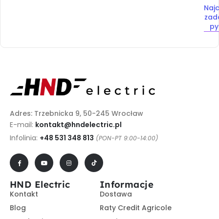
Najc
zad
py
Adres: Trzebnicka 9, 50-245 Wrocław
E-mail:
kontakt@hndelectric.pl
Infolinia:
+48 531 348 813
(PON-PT 9:00-14:00)
HND Electric
Informacje
Kontakt
Dostawa
Blog
Raty Credit Agricole