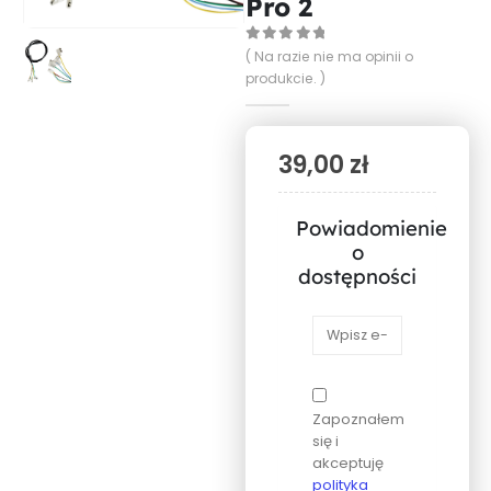
Pro 2
0
out of 5
( Na razie nie ma opinii o
produkcie. )
39,00
zł
Powiadomienie
o
dostępności
Zapoznałem
się i
akceptuję
polityka