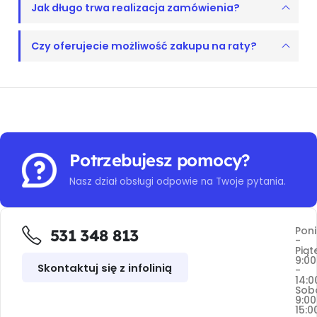
Jak długo trwa realizacja zamówienia?
Czy oferujecie możliwość zakupu na raty?
Potrzebujesz pomocy?
Nasz dział obsługi odpowie na Twoje pytania.
Poni
531 348 813
-
Piąt
9:00
Skontaktuj się z infolinią
-
14:0
Sob
9:00
15:0