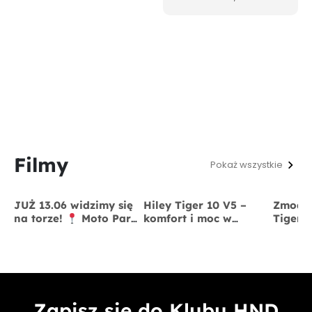
Filmy
Pokaż wszystkie
JUŻ 13.06 widzimy się
Hiley Tiger 10 V5 –
Zmodyf
na torze!
Moto Park
komfort i moc w
Tiger 
Kraków
13 czerwca
jednym
x BigS
Zapisz się do Klubu HND