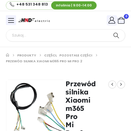
+48 531 348 813
Infolinia | 9:00-14:00
0
PRODUKTY
CZĘŚCI
,
POZOSTAŁE CZĘŚCI
PRZEWÓD SILNIKA XIAOMI M365 PRO MI PRO 2
Przewód
silnika
Xiaomi
m365
Pro
Mi