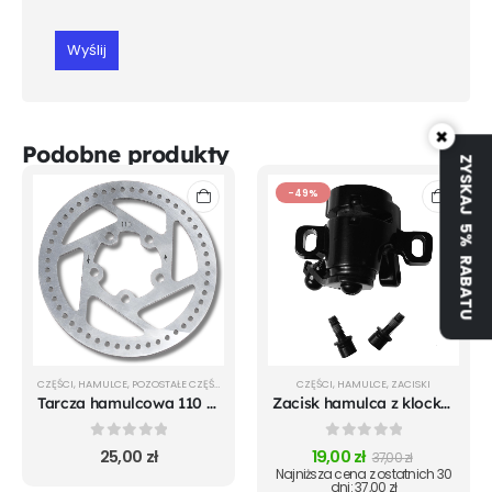
×
Podobne produkty
ZYSKAJ 5% RABATU
-49%
CZĘŚCI
,
HAMULCE
,
POZOSTAŁE CZĘŚCI
,
TARCZE HAMULCOWE
CZĘŚCI
,
HAMULCE
,
ZACISKI
Tarcza hamulcowa 110 mm
Zacisk hamulca z klockami do Xiaomi m365 Pro Mi 1S Pro 2 Essential
0
out of 5
0
out of 5
25,00
zł
19,00
zł
37,00
zł
Najniższa cena z ostatnich 30
dni:
37,00
zł