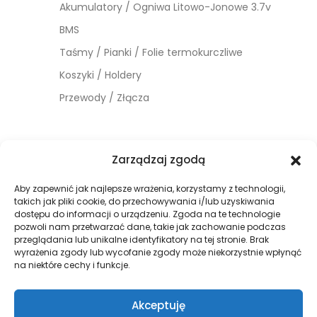
Akumulatory / Ogniwa Litowo-Jonowe 3.7v
BMS
Taśmy / Pianki / Folie termokurczliwe
Koszyki / Holdery
Przewody / Złącza
Zarządzaj zgodą
Używane
Kalkulatory
Aby zapewnić jak najlepsze wrażenia, korzystamy z technologii,
takich jak pliki cookie, do przechowywania i/lub uzyskiwania
Rodzaje
dostępu do informacji o urządzeniu. Zgoda na te technologie
pozwoli nam przetwarzać dane, takie jak zachowanie podczas
Realnego Zasięgu
przeglądania lub unikalne identyfikatory na tej stronie. Brak
Kosztu ładowania
wyrażenia zgody lub wycofanie zgody może niekorzystnie wpłynąć
na niektóre cechy i funkcje.
Akceptuję
Merch