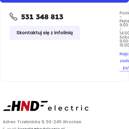
Poni
531 348 813
-
Piąt
9:00
-
Skontaktuj się z infolinią
14:0
Sob
9:00
15:0
Najc
zad
py
Adres: Trzebnicka 9, 50-245 Wrocław