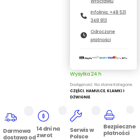
Wrocławiu
Infolinia: +48 531
348 813
Odroczone
płatności
Wysyłka 24 h
Dostępność:
Na stanie
Kategorie:
CZĘŚCI
,
HAMULCE
,
KLAMKI I
DŹWIGNIE
Bezpieczne
14 dni na
Serwis w
Darmowa
płatności
zwrot
Polsce
dostawa od