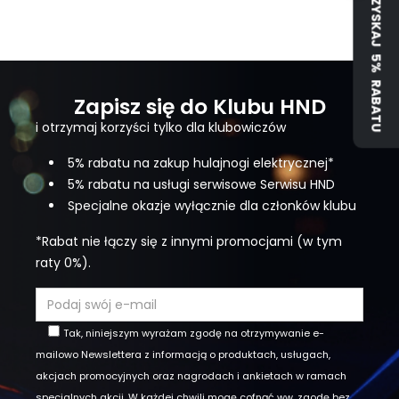
ZYSKAJ 5% RABATU
Kraków
13 czerwca
jednym
BigSla
Zapisz się do Klubu HND
i otrzymaj korzyści tylko dla klubowiczów
5% rabatu na zakup hulajnogi elektrycznej*
5% rabatu na usługi serwisowe Serwisu HND
Specjalne okazje wyłącznie dla członków klubu
*Rabat nie łączy się z innymi promocjami (w tym
raty 0%).
Tak, niniejszym wyrażam zgodę na otrzymywanie e-
mailowo Newslettera z informacją o produktach, usługach,
akcjach promocyjnych oraz nagrodach i ankietach w ramach
specjalnych akcji. W każdej chwili mogę cofnąć ww. zgodę bez