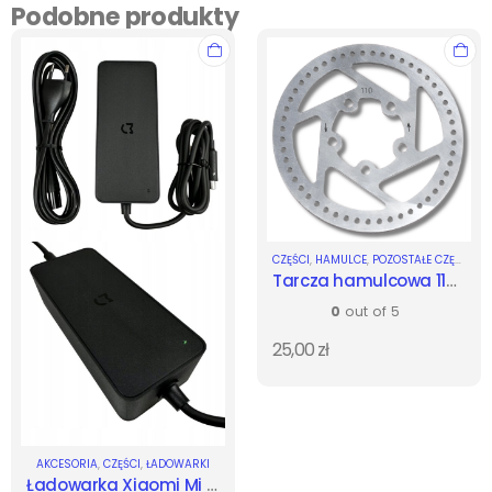
Podobne produkty
CZĘŚCI
,
HAMULCE
,
POZOSTAŁE CZĘŚCI
,
TA
Tarcza hamulcowa 110 mm
0
out of 5
25,00
zł
AKCESORIA
,
CZĘŚCI
,
ŁADOWARKI
Ładowarka Xiaomi Mi 1S m365 Pro Mi Pro 2 Essential - oryginalna