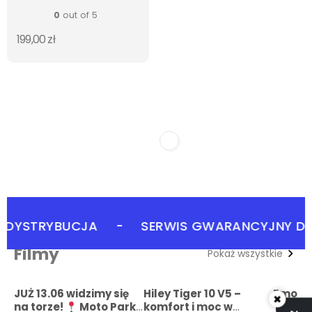
0
out of 5
199,00
zł
 DYSTRYBUCJA
-
SERWIS GWARANCYJNY D
Filmy
Pokaż wszystkie
JUŻ 13.06 widzimy się
Hiley Tiger 10 V5 –
Zmodyf
×
na torze!
Moto Park
komfort i moc w
Tiger 