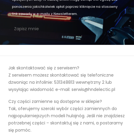
ponoszenia jakichkolwiek opłat poprzez kliknięcie na stosowny
link zawarty w e-mailu z Newsletterem.
Jak skontaktować się z serwisem?
Z serwisem możesz skontaktować się telefoniczne
dzwoniąc na infolinie: 531348813 wewnętrzny 2 lub
wysyłając wiadomość e-mail: serwis@hndelectic.pl
Czy części zamienne są dostępne w sklepie?
Tak, oferujemy szeroki wybór części zamiennych do
najpopularniejszych modeli hulajnóg. Jeśli nie znajdziesz
potrzebnej części – skontaktuj się z nami, a postaramy
się pomóc.