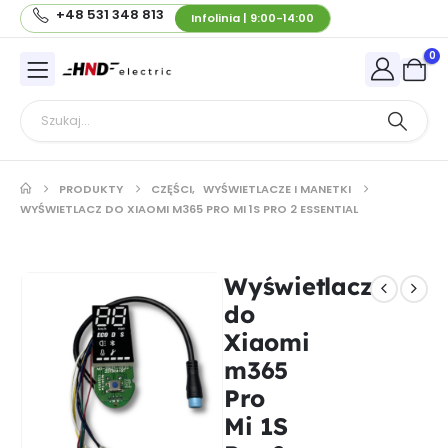
+48 531 348 813
Infolinia | 9:00-14:00
0
PRODUKTY
CZĘŚCI
,
WYŚWIETLACZE I MANETKI
WYŚWIETLACZ DO XIAOMI M365 PRO MI 1S PRO 2 ESSENTIAL
Wyświetlacz
do
Xiaomi
m365
Pro
Mi 1S