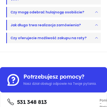
Czy mogę odebrać hulajnogę osobiście?
Jak długo trwa realizacja zamówienia?
Czy oferujecie możliwość zakupu na raty?
Potrzebujesz pomocy?
Nasz dział obsługi odpowie na Twoje pytania.
Poni
531 348 813
-
Piąt