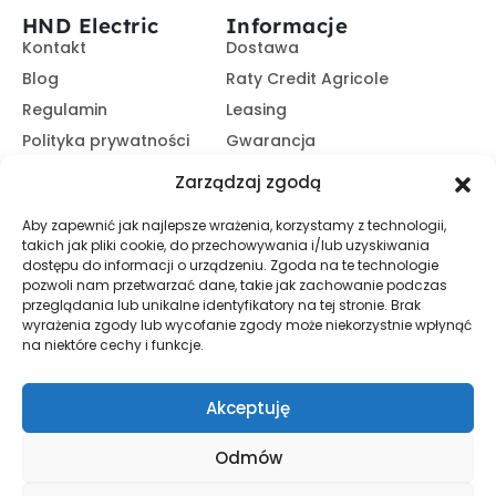
HND Electric
Informacje
Kontakt
Dostawa
Blog
Raty Credit Agricole
Regulamin
Leasing
Polityka prywatności
Gwarancja
Kariera
14 dni na zwrot
Zarządzaj zgodą
Platforma B2B
Polecaj i zarabiaj
Aby zapewnić jak najlepsze wrażenia, korzystamy z technologii,
Program partnerski
takich jak pliki cookie, do przechowywania i/lub uzyskiwania
Zasubskrybuj nasz Newsletter
dostępu do informacji o urządzeniu. Zgoda na te technologie
pozwoli nam przetwarzać dane, takie jak zachowanie podczas
przeglądania lub unikalne identyfikatory na tej stronie. Brak
wyrażenia zgody lub wycofanie zgody może niekorzystnie wpłynąć
Zapisz Się
na niektóre cechy i funkcje.
Promocje, informacje i nowości. Zapisz się do newslettera,
aby nic nie przegapić.
Akceptuję
Odmów
© HND Electric. 2025 - Wszelkie prawa zastrzeżone