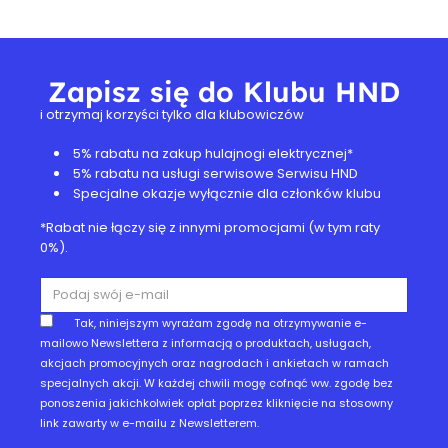
Zapisz się do Klubu HND
i otrzymaj korzyści tylko dla klubowiczów
5% rabatu na zakup hulajnogi elektrycznej*
5% rabatu na usługi serwisowe Serwisu HND
Specjalne okazje wyłącznie dla członków klubu
*Rabat nie łączy się z innymi promocjami (w tym raty
0%).
Tak, niniejszym wyrażam zgodę na otrzymywanie e-
mailowo Newslettera z informacją o produktach, usługach,
akcjach promocyjnych oraz nagrodach i ankietach w ramach
specjalnych akcji. W każdej chwili mogę cofnąć ww. zgodę bez
ponoszenia jakichkolwiek opłat poprzez kliknięcie na stosowny
link zawarty w e-mailu z Newsletterem.