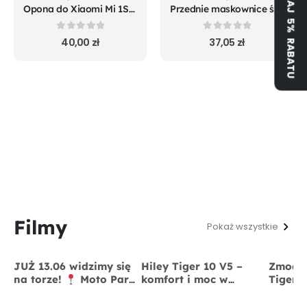
ZYSKAJ 5% RABATU
Opona do Xiaomi Mi 1S m365 Pro Mi Pro 2 Essential
Przednie maskownice śrub koła do Xiaomi m365 Pro Mi 1S Pro 2 Essential
0
out of 5
0
out of 5
40,00
zł
37,05
zł
Filmy
Pokaż wszystkie
JUŻ 13.06 widzimy się
Hiley Tiger 10 V5 –
Zmodyf
na torze!
Moto Park
komfort i moc w
Tiger 
Kraków
13 czerwca
jednym
x BigS