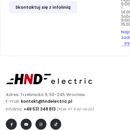
9:00
Skontaktuj się z infolinią
-
14:0
Sob
9:00
15:0
Najc
zad
py
Adres: Trzebnicka 9, 50-245 Wrocław
E-mail:
kontakt@hndelectric.pl
Infolinia:
+48 531 348 813
(PON-PT 9:00-14:00)