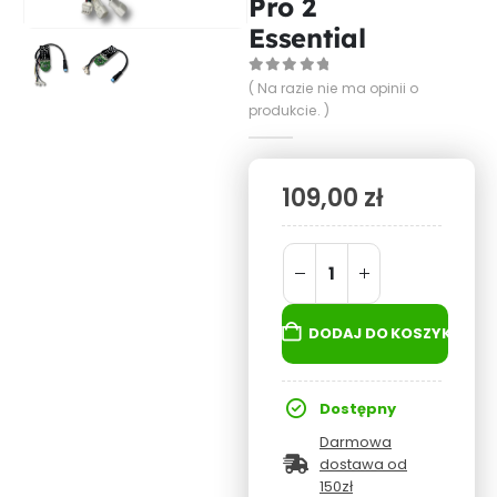
Pro 2
Essential
0
out of 5
( Na razie nie ma opinii o
produkcie. )
109,00
zł
DODAJ DO KOSZYKA
Dostępny
Darmowa
dostawa od
150zł