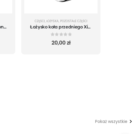
CZĘŚCI
,
ŁOŻYSKA
,
POZOSTAŁE CZĘŚCI
Tylne odblaskowe maskownice śrub do Xiaomi m365 Pro Mi 1S Pro 2 Essential
Łożysko koła przedniego Xiaomi m365 Pro Mi 1S Pro 2 Essential
0
out of 5
20,00
zł
Pokaż wszystkie