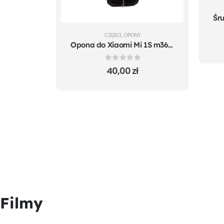
CZĘŚCI
,
OPONY
Opona do Xiaomi Mi 1S m365 Pro Mi Pro 2 Essential
0
out of 5
40,00
zł
Filmy