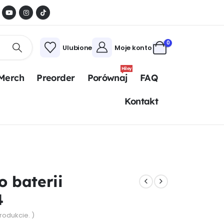
0
Ulubione
Moje konto
Hiley
Merch
Preorder
Porównaj
FAQ
Kontakt
o baterii
4
produkcie. )