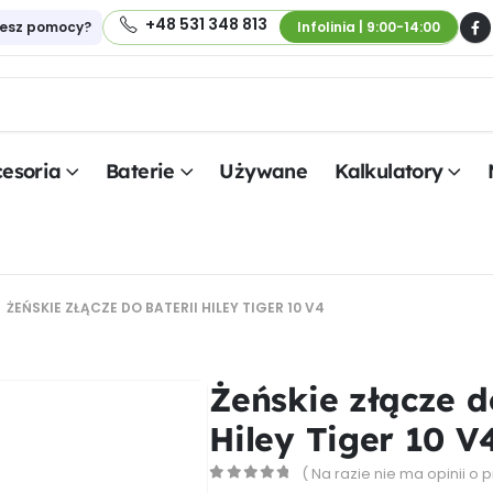
+48 531 348 813
jesz pomocy?
Infolinia | 9:00-14:00
esoria
Baterie
Używane
Kalkulatory
ŻEŃSKIE ZŁĄCZE DO BATERII HILEY TIGER 10 V4
Żeńskie złącze d
Hiley Tiger 10 V
( Na razie nie ma opinii o 
0
out of 5