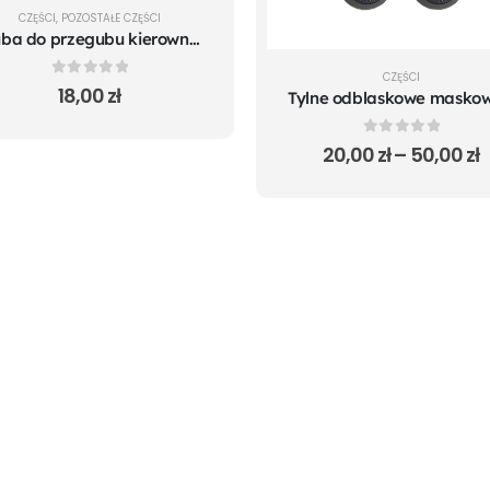
CZĘŚCI
,
POZOSTAŁE CZĘŚCI
Śruba do przegubu kierownicy Xiaomi M365
CZĘŚCI
0
out of 5
18,00
zł
0
out of 5
20,00
zł
–
50,00
zł