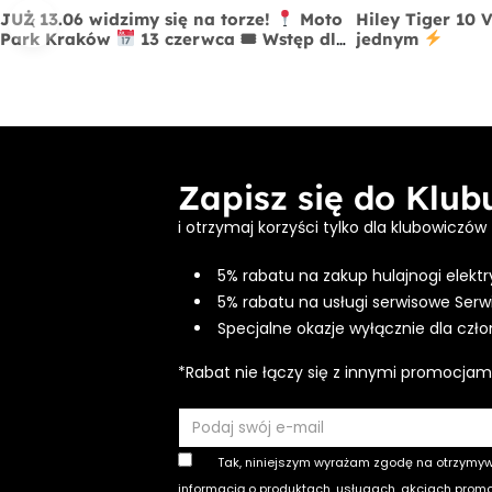
‹
JUŻ 13.06 widzimy się na torze!
Moto
Hiley Tiger 10 
Park Kraków
13 czerwca 🎟 Wstęp dla
jednym
widzów FREE
Zapisz się do Klu
i otrzymaj korzyści tylko dla klubowiczów
5% rabatu na zakup hulajnogi elektr
5% rabatu na usługi serwisowe Serw
Specjalne okazje wyłącznie dla czł
*Rabat nie łączy się z innymi promocjam
Tak, niniejszym wyrażam zgodę na otrzymy
informacją o produktach, usługach, akcjach prom