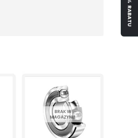
ZYSKAJ 5% RABATU
BRAK W
MAGAZYNIE