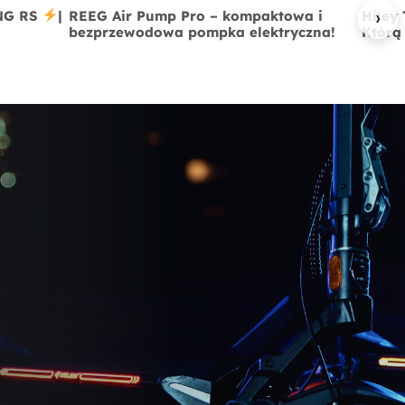
›
ING RS
|
REEG Air Pump Pro – kompaktowa i
Hiley
bezprzewodowa pompka elektryczna!
Którą