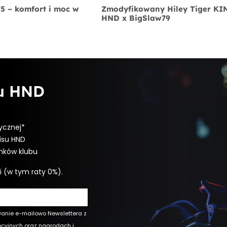
V5 – komfort i moc w
Zmodyfikowany Hiley Tiger K
HND x BigSlaw79
bu HND
ycznej*
isu HND
onków klubu
i (w tym raty 0%).
wanie e-mailowo Newslettera z
ocyjnych oraz nagrodach i