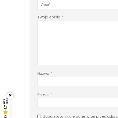
Twoja opinia
*
Nazwa
*
E-mail
*
×
opinii
695
4,7
Zapamiętaj moje dane w tej przeglądarc