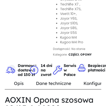
Techlife X7 ,
Techlife X7S,
Vsett 10+,
Joyor Y6S,
Joyor S10S,
Joyor S8S,
Joyor S5S
Kugoo M4
Kugoo M4 Pro
Dostępność:
Na stanie
Kategorie:
CZĘŚCI
,
OPONY
Darmowa
14 dni
Serwis
Bezpiecz
dostawa
na
w
płatności
od 150 zł
zwrot
Polsce
Opis
Dane techniczne
Konfigurat
AOXIN Opona szosowa