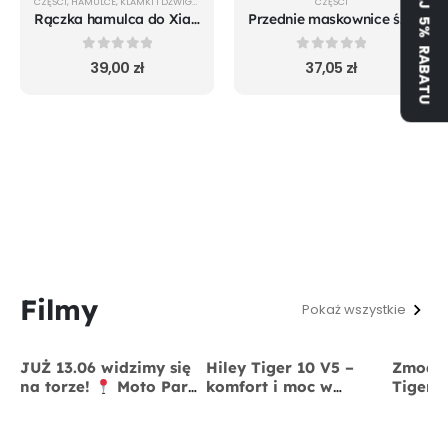
ZYSKAJ 5% RABATU
CZĘŚCI
,
HAMULCE
,
KLAMKI I DŹWIGNIE
CZĘŚCI
Rączka hamulca do Xiaomi m365 Pro Mi 1S Pro 2 Essential oryginal
Przednie maskownice śrub koła do Xiaomi m365 Pro Mi 1S Pro 2 Essential
0
out of 5
0
out of 5
39,00
zł
37,05
zł
Filmy
Pokaż wszystkie
JUŻ 13.06 widzimy się
Hiley Tiger 10 V5 –
Zmodyf
na torze!
Moto Park
komfort i moc w
Tiger 
Kraków
13 czerwca
jednym
x BigS