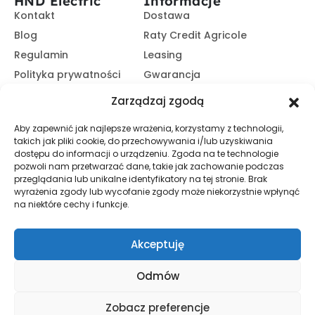
HND Electric
Informacje
Kontakt
Dostawa
Blog
Raty Credit Agricole
Regulamin
Leasing
Polityka prywatności
Gwarancja
Kariera
14 dni na zwrot
Zarządzaj zgodą
Platforma B2B
Polecaj i zarabiaj
Aby zapewnić jak najlepsze wrażenia, korzystamy z technologii,
Program partnerski
takich jak pliki cookie, do przechowywania i/lub uzyskiwania
Zasubskrybuj nasz Newsletter
dostępu do informacji o urządzeniu. Zgoda na te technologie
pozwoli nam przetwarzać dane, takie jak zachowanie podczas
przeglądania lub unikalne identyfikatory na tej stronie. Brak
wyrażenia zgody lub wycofanie zgody może niekorzystnie wpłynąć
Zapisz Się
na niektóre cechy i funkcje.
Promocje, informacje i nowości. Zapisz się do newslettera,
aby nic nie przegapić.
Akceptuję
Odmów
© HND Electric. 2025 - Wszelkie prawa zastrzeżone
Zobacz preferencje