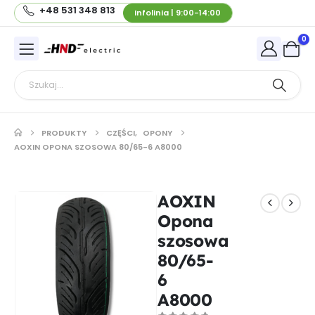
+48 531 348 813
Infolinia | 9:00-14:00
0
PRODUKTY
CZĘŚCI
,
OPONY
AOXIN OPONA SZOSOWA 80/65-6 A8000
AOXIN
Opona
szosowa
80/65-
6
A8000