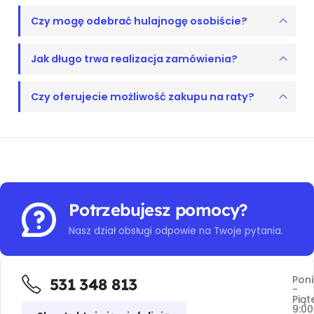
Czy mogę odebrać hulajnogę osobiście?
Jak długo trwa realizacja zamówienia?
Czy oferujecie możliwość zakupu na raty?
Potrzebujesz pomocy?
Nasz dział obsługi odpowie na Twoje pytania.
Poni
531 348 813
-
Piąt
9:00