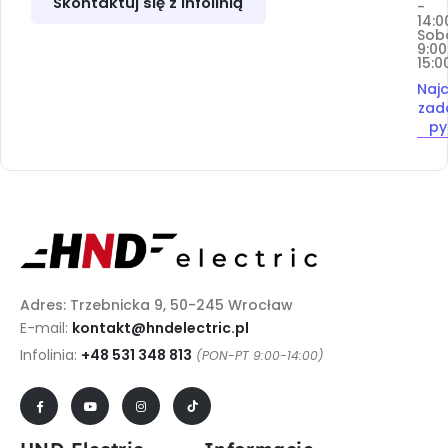
Skontaktuj się z infolinią
-
14:0
Sob
9:00
15:0
Najc
zad
py
Adres: Trzebnicka 9, 50-245 Wrocław
E-mail:
kontakt@hndelectric.pl
Infolinia:
+48 531 348 813
(PON-PT 9:00-14:00)