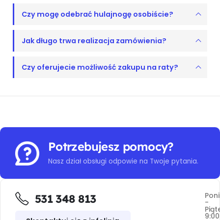
Czy mogę odebrać hulajnogę osobiście?
Jak długo trwa realizacja zamówienia?
Czy oferujecie możliwość zakupu na raty?
Potrzebujesz pomocy?
Nasz dział obsługi odpowie na Twoje pytania.
Poni
531 348 813
-
Piąt
9:00