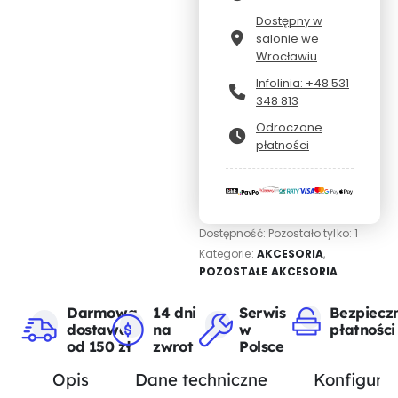
Dostępny w
salonie we
Wrocławiu
Infolinia: +48 531
348 813
Odroczone
płatności
Dostępność:
Pozostało tylko: 1
Kategorie:
AKCESORIA
,
POZOSTAŁE AKCESORIA
Darmowa
14 dni
Serwis
Bezpiecz
dostawa
na
w
płatności
od 150 zł
zwrot
Polsce
Opis
Dane techniczne
Konfigurat