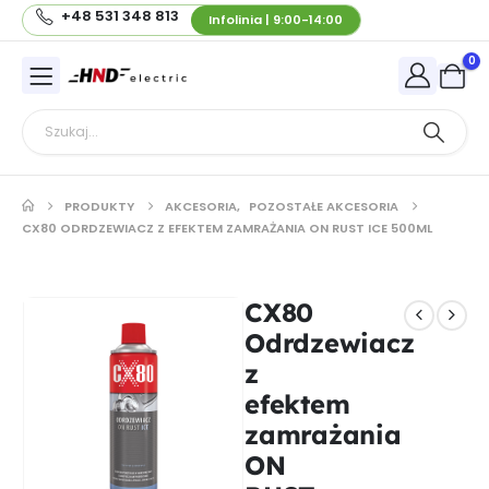
+48 531 348 813
Infolinia | 9:00-14:00
0
PRODUKTY
AKCESORIA
,
POZOSTAŁE AKCESORIA
CX80 ODRDZEWIACZ Z EFEKTEM ZAMRAŻANIA ON RUST ICE 500ML
CX80
Odrdzewiacz
z
efektem
zamrażania
ON