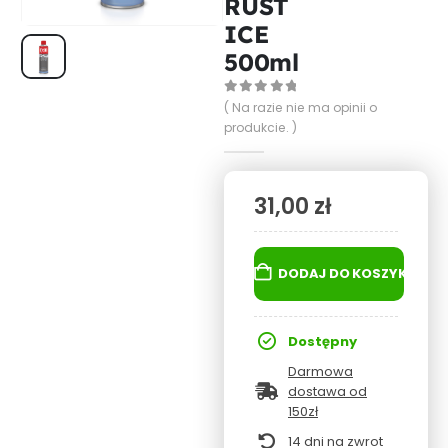
RUST
ICE
500ml
0
out of 5
( Na razie nie ma opinii o
produkcie. )
31,00
zł
DODAJ DO KOSZYKA
Dostępny
Darmowa
dostawa od
150zł
14 dni na zwrot