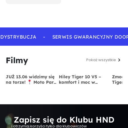
DYSTRYBUCJA
-
SERWIS GWARANCYJNY DOOR
Filmy
Pokaż wszystkie
JUŻ 13.06 widzimy się
Hiley Tiger 10 V5 –
Zmodyf
na torze!
Moto Park
komfort i moc w
Tiger 
Kraków
13 czerwca
jednym
x BigS
Zapisz się do Klubu HND
i otrzymaj korzyści tylko dla klubowiczów