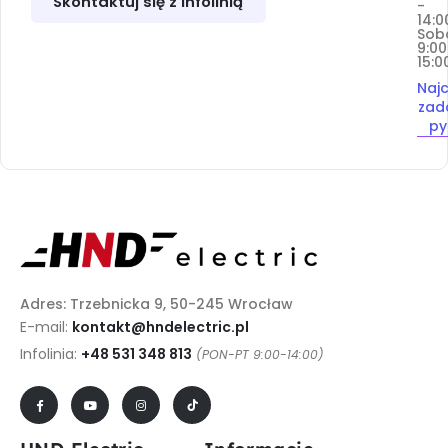
Skontaktuj się z infolinią
-
14:0
Sob
9:00
15:0
Najc
zad
py
Adres: Trzebnicka 9, 50-245 Wrocław
E-mail:
kontakt@hndelectric.pl
Infolinia:
+48 531 348 813
(PON-PT 9:00-14:00)