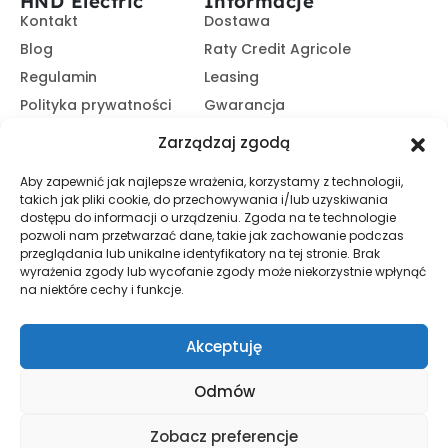
HND Electric
Informacje
Kontakt
Dostawa
Blog
Raty Credit Agricole
Regulamin
Leasing
Polityka prywatności
Gwarancja
Kariera
14 dni na zwrot
Zarządzaj zgodą
Platforma B2B
Polecaj i zarabiaj
Aby zapewnić jak najlepsze wrażenia, korzystamy z technologii,
Program partnerski
takich jak pliki cookie, do przechowywania i/lub uzyskiwania
Zasubskrybuj nasz Newsletter
dostępu do informacji o urządzeniu. Zgoda na te technologie
pozwoli nam przetwarzać dane, takie jak zachowanie podczas
przeglądania lub unikalne identyfikatory na tej stronie. Brak
wyrażenia zgody lub wycofanie zgody może niekorzystnie wpłynąć
Zapisz Się
na niektóre cechy i funkcje.
Promocje, informacje i nowości. Zapisz się do newslettera,
aby nic nie przegapić.
Akceptuję
Odmów
© HND Electric. 2025 - Wszelkie prawa zastrzeżone
Zobacz preferencje