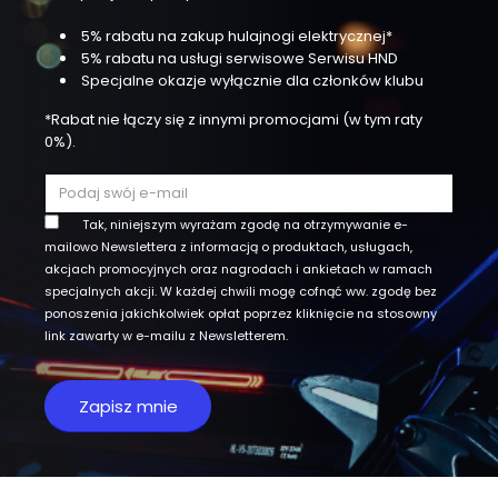
5% rabatu na zakup hulajnogi elektrycznej*
5% rabatu na usługi serwisowe Serwisu HND
Specjalne okazje wyłącznie dla członków klubu
*Rabat nie łączy się z innymi promocjami (w tym raty
0%).
Tak, niniejszym wyrażam zgodę na otrzymywanie e-
mailowo Newslettera z informacją o produktach, usługach,
akcjach promocyjnych oraz nagrodach i ankietach w ramach
specjalnych akcji. W każdej chwili mogę cofnąć ww. zgodę bez
ponoszenia jakichkolwiek opłat poprzez kliknięcie na stosowny
link zawarty w e-mailu z Newsletterem.