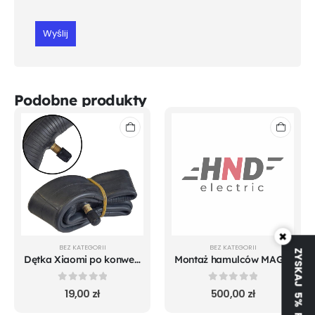
Podobne produkty
×
BEZ KATEGORII
BEZ KATEGORII
ZYSKAJ 5% RABATU
Dętka Xiaomi po konwersji na 10"
Montaż hamulców MAGURA w hulajnogach Hiley
0
out of 5
0
out of 5
19,00
zł
500,00
zł