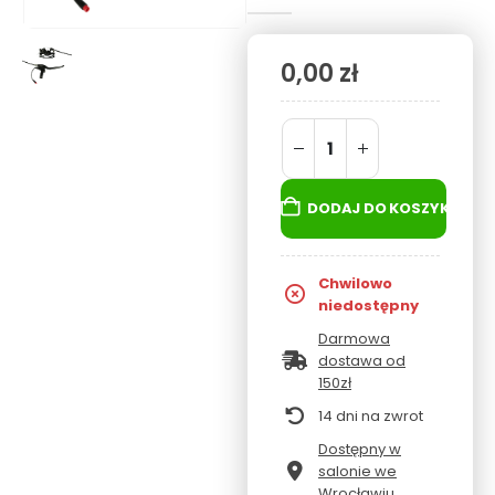
0,00
zł
DODAJ DO KOSZYKA
Chwilowo
niedostępny
Darmowa
dostawa od
150zł
14 dni na zwrot
Dostępny w
salonie we
Wrocławiu