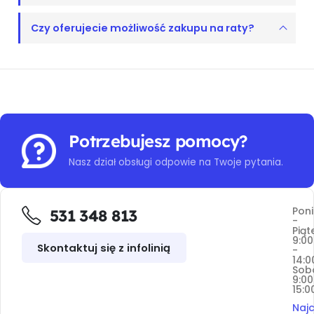
Czy oferujecie możliwość zakupu na raty?
Potrzebujesz pomocy?
Nasz dział obsługi odpowie na Twoje pytania.
Poni
531 348 813
-
Piąt
9:00
Skontaktuj się z infolinią
-
14:0
Sob
9:00
15:0
Najc