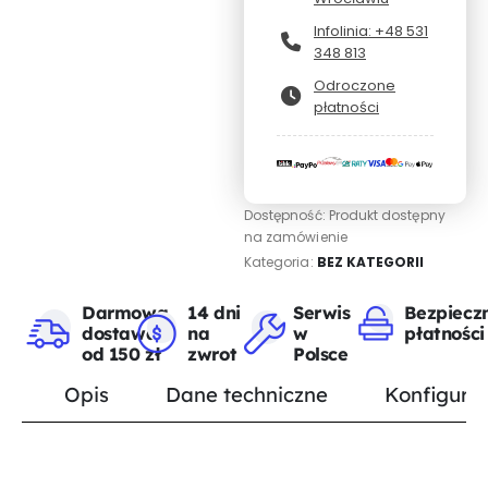
Infolinia: +48 531
348 813
Odroczone
płatności
Dostępność:
Produkt dostępny
na zamówienie
Kategoria:
BEZ KATEGORII
Darmowa
14 dni
Serwis
Bezpiecz
dostawa
na
w
płatności
od 150 zł
zwrot
Polsce
Opis
Dane techniczne
Konfigurat