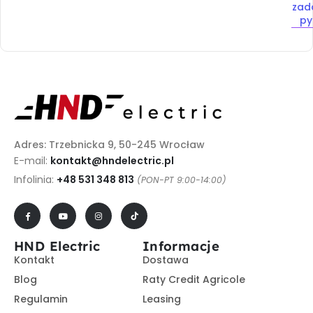
zad
py
Adres: Trzebnicka 9, 50-245 Wrocław
E-mail:
kontakt@hndelectric.pl
Infolinia:
+48 531 348 813
(PON-PT 9:00-14:00)
HND Electric
Informacje
Kontakt
Dostawa
Blog
Raty Credit Agricole
Regulamin
Leasing