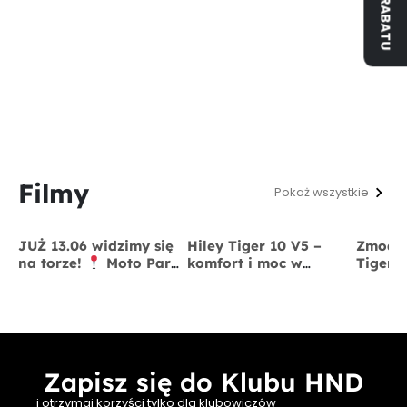
Filmy
Pokaż wszystkie
JUŻ 13.06 widzimy się
Hiley Tiger 10 V5 –
Zmodyf
na torze!
Moto Park
komfort i moc w
Tiger 
Kraków
13 czerwca
jednym
x BigS
Zapisz się do Klubu HND
i otrzymaj korzyści tylko dla klubowiczów