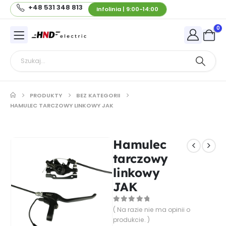
+48 531 348 813
Infolinia | 9:00-14:00
0
PRODUKTY
BEZ KATEGORII
HAMULEC TARCZOWY LINKOWY JAK
Hamulec
tarczowy
linkowy
JAK
0
out of 5
( Na razie nie ma opinii o
produkcie. )