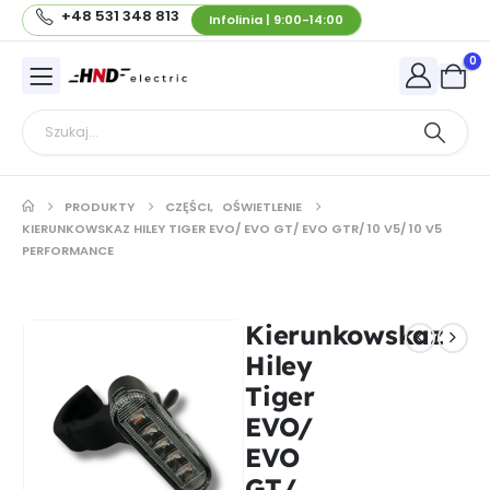
+48 531 348 813
Infolinia | 9:00-14:00
0
PRODUKTY
CZĘŚCI
,
OŚWIETLENIE
KIERUNKOWSKAZ HILEY TIGER EVO/ EVO GT/ EVO GTR/ 10 V5/ 10 V5
PERFORMANCE
Kierunkowskaz
Hiley
Tiger
EVO/
EVO
GT/