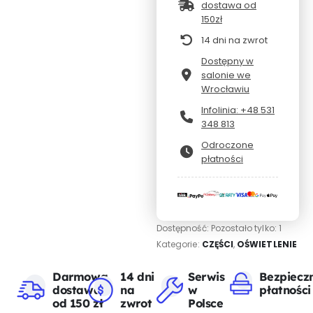
dostawa od
150zł
14 dni na zwrot
Dostępny w
salonie we
Wrocławiu
Infolinia: +48 531
348 813
Odroczone
płatności
Dostępność:
Pozostało tylko: 1
Kategorie:
CZĘŚCI
,
OŚWIETLENIE
Darmowa
14 dni
Serwis
Bezpiecz
dostawa
na
w
płatności
od 150 zł
zwrot
Polsce