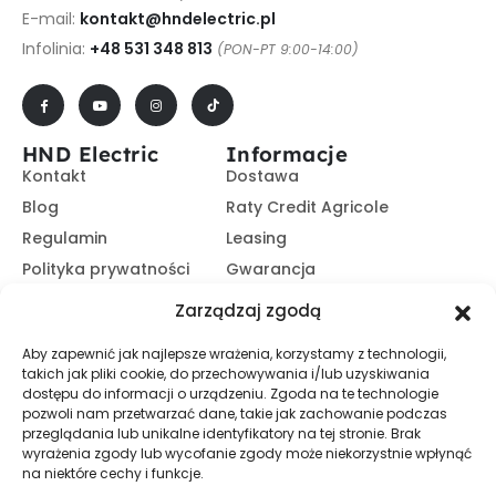
E-mail:
kontakt@hndelectric.pl
Infolinia:
+48 531 348 813
(PON-PT 9:00-14:00)
HND Electric
Informacje
Kontakt
Dostawa
Blog
Raty Credit Agricole
Regulamin
Leasing
Polityka prywatności
Gwarancja
Kariera
14 dni na zwrot
Zarządzaj zgodą
Platforma B2B
Polecaj i zarabiaj
Aby zapewnić jak najlepsze wrażenia, korzystamy z technologii,
Program partnerski
takich jak pliki cookie, do przechowywania i/lub uzyskiwania
Zasubskrybuj nasz Newsletter
dostępu do informacji o urządzeniu. Zgoda na te technologie
pozwoli nam przetwarzać dane, takie jak zachowanie podczas
przeglądania lub unikalne identyfikatory na tej stronie. Brak
wyrażenia zgody lub wycofanie zgody może niekorzystnie wpłynąć
Zapisz Się
na niektóre cechy i funkcje.