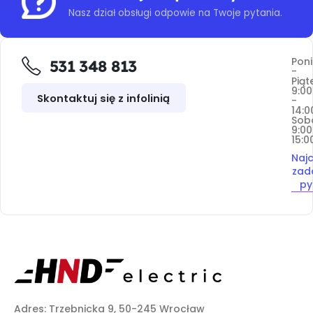
Nasz dział obsługi odpowie na Twoje pytania.
Poni
531 348 813
-
Piąt
9:00
Skontaktuj się z infolinią
-
14:0
Sob
9:00
15:0
Najc
zad
py
Adres: Trzebnicka 9, 50-245 Wrocław