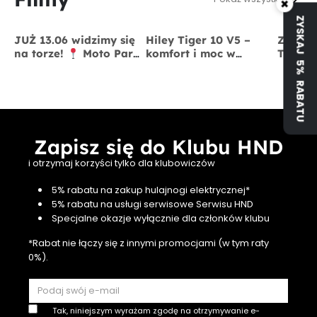
×
ZYSKAJ 5% RABATU
JUŻ 13.06 widzimy się
Hiley Tiger 10 V5 –
Zmodyf
na torze!
Moto Park
komfort i moc w
Tiger 
Kraków
13 czerwca
jednym
x BigS
Zapisz się do Klubu HND
i otrzymaj korzyści tylko dla klubowiczów
5% rabatu na zakup hulajnogi elektrycznej*
5% rabatu na usługi serwisowe Serwisu HND
Specjalne okazje wyłącznie dla członków klubu
*Rabat nie łączy się z innymi promocjami (w tym raty
0%).
Tak, niniejszym wyrażam zgodę na otrzymywanie e-