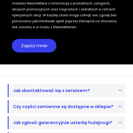
mailowo Newslettera z informacją o produktach, usługach,
akcjach promocyjnych oraz nagrodach i ankietach w ramach
specjalnych akcji. W każdej chwili mogę cofnąć ww. zgodę bez
ponoszenia jakichkolwiek opłat poprzez kliknięcie na stosowny
link zawarty w e-mailu z Newsletterem.
Jak skontaktować się z serwisem?
Czy części zamienne są dostępne w sklepie?
Jak zgłosić gwarancyjnie usterkę hulajnogi?