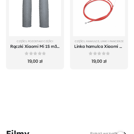
CZĘŚCI
,
POZOSTAŁE CZĘŚCI
CZĘŚCI
,
HAMULCE
,
LINKI I PANCERZE
Rączki Xiaomi Mi 1S m365 Pro Mi Pro2 Mi Essential
Linka hamulca Xiaomi m365 i Mi 1S czerwona
0
out of 5
0
out of 5
19,00
zł
19,00
zł
Filmy
Pokaż wszystkie