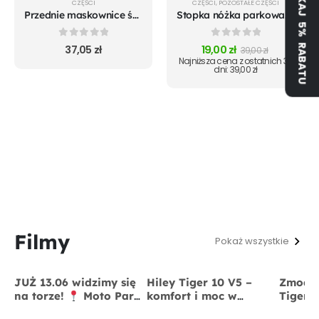
ZYSKAJ 5% RABATU
CZĘŚCI
CZĘŚCI
,
POZOSTAŁE CZĘŚCI
Przednie maskownice śrub koła do Xiaomi m365 Pro Mi 1S Pro 2 Essential
Stopka nóżka parkowania do Xiaomi m365 Pro Mi 1S Pro 2
0
out of 5
0
out of 5
37,05
zł
19,00
zł
39,00
zł
Najniższa cena z ostatnich 30
dni:
39,00
zł
Filmy
Pokaż wszystkie
JUŻ 13.06 widzimy się
Hiley Tiger 10 V5 –
Zmodyf
na torze!
Moto Park
komfort i moc w
Tiger 
Kraków
13 czerwca
jednym
x BigS