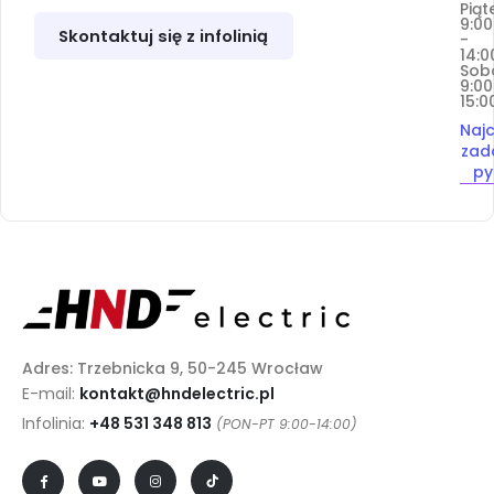
Piąt
9:00
Skontaktuj się z infolinią
-
14:0
Sob
9:00
15:0
Najc
zad
py
Adres: Trzebnicka 9, 50-245 Wrocław
E-mail:
kontakt@hndelectric.pl
Infolinia:
+48 531 348 813
(PON-PT 9:00-14:00)