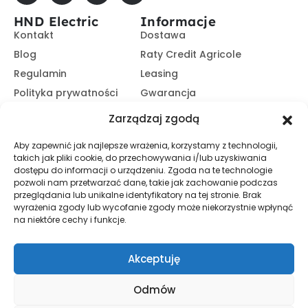
HND Electric
Informacje
Kontakt
Dostawa
Blog
Raty Credit Agricole
Regulamin
Leasing
Polityka prywatności
Gwarancja
Kariera
14 dni na zwrot
Zarządzaj zgodą
Platforma B2B
Polecaj i zarabiaj
Aby zapewnić jak najlepsze wrażenia, korzystamy z technologii,
Program partnerski
takich jak pliki cookie, do przechowywania i/lub uzyskiwania
Zasubskrybuj nasz Newsletter
dostępu do informacji o urządzeniu. Zgoda na te technologie
pozwoli nam przetwarzać dane, takie jak zachowanie podczas
przeglądania lub unikalne identyfikatory na tej stronie. Brak
wyrażenia zgody lub wycofanie zgody może niekorzystnie wpłynąć
Zapisz Się
na niektóre cechy i funkcje.
Promocje, informacje i nowości. Zapisz się do newslettera,
aby nic nie przegapić.
Akceptuję
Odmów
© HND Electric. 2025 - Wszelkie prawa zastrzeżone