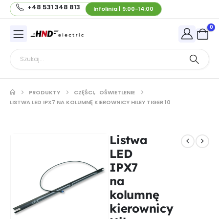
+48 531 348 813
Infolinia | 9:00-14:00
0
PRODUKTY
CZĘŚCI
,
OŚWIETLENIE
LISTWA LED IPX7 NA KOLUMNĘ KIEROWNICY HILEY TIGER 10
Listwa
LED
IPX7
na
kolumnę
kierownicy