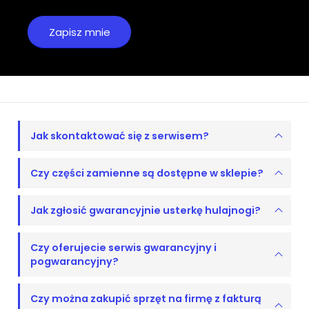
Jak skontaktować się z serwisem?
Czy części zamienne są dostępne w sklepie?
Jak zgłosić gwarancyjnie usterkę hulajnogi?
Czy oferujecie serwis gwarancyjny i
pogwarancyjny?
Czy można zakupić sprzęt na firmę z fakturą