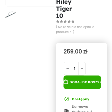
Hiley
Tiger
10
0
out of 5
( Na razie nie ma opinii o
produkcie. )
259,00
zł
DODAJ DO KOSZYKA
Dostępny
Darmowa
dostawa od