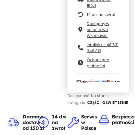
150zł
14 dni na zwrot
Dostępny w
salonie we
Wrocławiu
Infolinia: +48 531
348 813
Odroczone
płatności
Dostępność:
Na stanie
Kategorie:
CZĘŚCI
,
OŚWIETLENIE
Darmowa
14 dni
Serwis
Bezpiecz
dostawa
na
w
płatności
od 150 zł
zwrot
Polsce