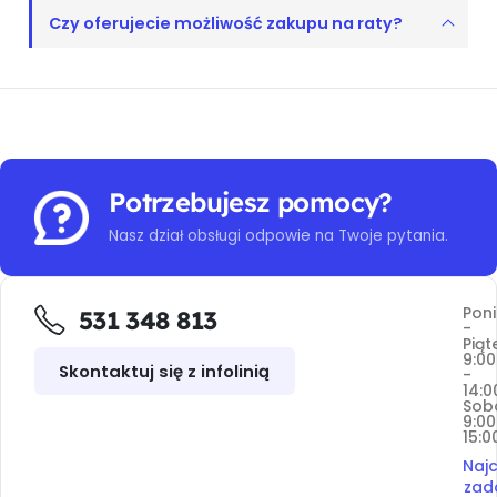
Czy oferujecie możliwość zakupu na raty?
Potrzebujesz pomocy?
Nasz dział obsługi odpowie na Twoje pytania.
Poni
531 348 813
-
Piąt
9:00
Skontaktuj się z infolinią
-
14:0
Sob
9:00
15:0
Najc
zad