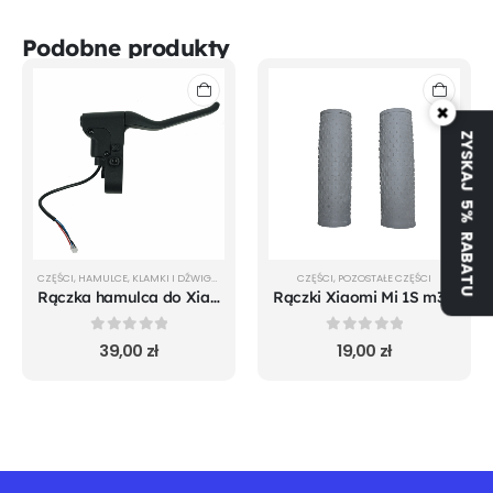
Podobne produkty
×
ZYSKAJ 5% RABATU
CZĘŚCI
,
HAMULCE
,
KLAMKI I DŹWIGNIE
CZĘŚCI
,
POZOSTAŁE CZĘŚCI
Rączka hamulca do Xiaomi m365 Pro Mi 1S Pro 2 Essential oryginal
Rączki Xiaomi Mi 1S m365 Pro Mi Pro2 Mi Essential
0
out of 5
0
out of 5
39,00
zł
19,00
zł