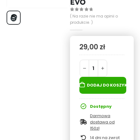
EVO
0
out of 5
( Na razie nie ma opinii o
produkcie. )
29,00
zł
DODAJ DO KOSZYKA
Dostępny
Darmowa
dostawa od
150zł
14 dni na zwrot