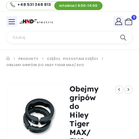
+48 531 348 813
Infolinia | 9:00-14:00
0
PRODUKTY
CZĘŚCI
,
POZOSTAŁE CZĘŚCI
OBEJMY GRIPÓW DO HILEY TIGER MAX/ EVO
Obejmy
gripów
do
Hiley
Tiger
MAX/