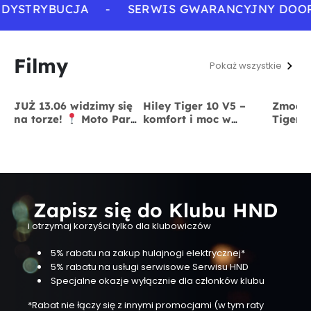
DYSTRYBUCJA
-
SERWIS GWARANCYJNY DOOR
Filmy
Pokaż wszystkie
JUŻ 13.06 widzimy się
Hiley Tiger 10 V5 –
Zmodyf
na torze!
Moto Park
komfort i moc w
Tiger 
Kraków
13 czerwca
jednym
x BigS
Zapisz się do Klubu HND
i otrzymaj korzyści tylko dla klubowiczów
5% rabatu na zakup hulajnogi elektrycznej*
5% rabatu na usługi serwisowe Serwisu HND
Specjalne okazje wyłącznie dla członków klubu
*Rabat nie łączy się z innymi promocjami (w tym raty