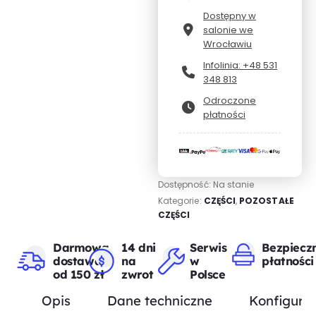
Dostępny w
salonie we
Wrocławiu
Infolinia: +48 531
348 813
Odroczone
płatności
Dostępność:
Na stanie
Kategorie:
CZĘŚCI
,
POZOSTAŁE
CZĘŚCI
Darmowa
14 dni
Serwis
Bezpiecz
dostawa
na
w
płatności
od 150 zł
zwrot
Polsce
Opis
Dane techniczne
Konfigurat