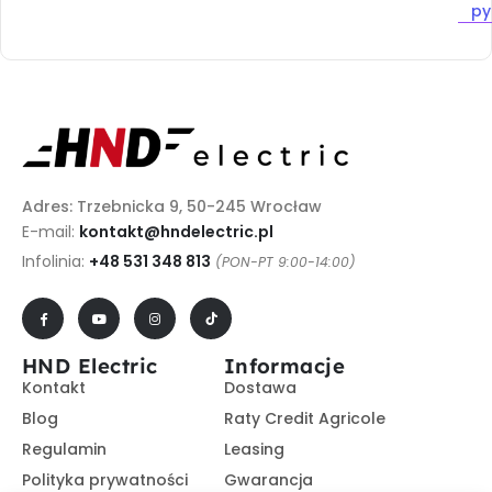
py
Adres: Trzebnicka 9, 50-245 Wrocław
E-mail:
kontakt@hndelectric.pl
Infolinia:
+48 531 348 813
(PON-PT 9:00-14:00)
HND Electric
Informacje
Kontakt
Dostawa
Blog
Raty Credit Agricole
Regulamin
Leasing
Polityka prywatności
Gwarancja