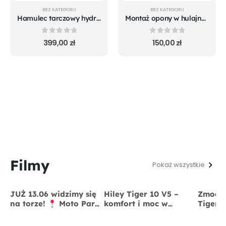
BEZ KATEGORII
BEZ KATEGORII
Hamulec tarczowy hydrauliczny NUTT
Montaż opony w hulajnogach Hiley
0
out of 5
0
out of 5
399,00
zł
150,00
zł
Filmy
Pokaż wszystkie
JUŻ 13.06 widzimy się
Hiley Tiger 10 V5 –
Zmodyf
na torze!
Moto Park
komfort i moc w
Tiger 
Kraków
13 czerwca
jednym
x BigS