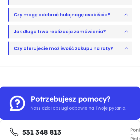
Czy mogę odebrać hulajnogę osobiście?
Jak długo trwa realizacja zamówienia?
Czy oferujecie możliwość zakupu na raty?
Potrzebujesz pomocy?
Nasz dział obsługi odpowie na Twoje pytania.
Poni
531 348 813
-
Piąt