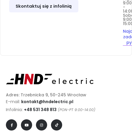
9:00
Skontaktuj się z infolinią
-
14:0
Sob
9:00
15:0
Najc
zad
py
Adres: Trzebnicka 9, 50-245 Wrocław
E-mail:
kontakt@hndelectric.pl
Infolinia:
+48 531 348 813
(PON-PT 9:00-14:00)