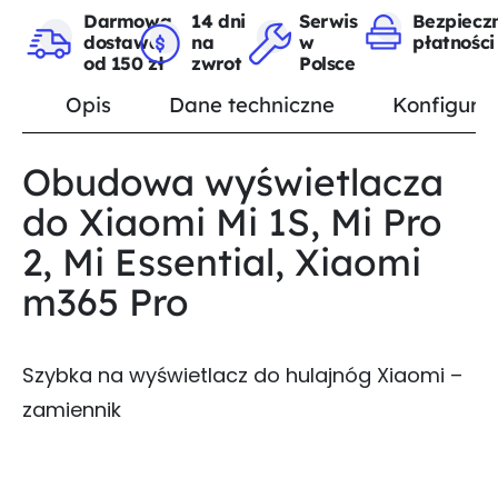
Darmowa
14 dni
Serwis
Bezpiecz
dostawa
na
w
płatności
od 150 zł
zwrot
Polsce
Opis
Dane techniczne
Konfigurat
Obudowa wyświetlacza
do Xiaomi Mi 1S, Mi Pro
2, Mi Essential, Xiaomi
m365 Pro
Szybka na wyświetlacz do hulajnóg Xiaomi –
zamiennik