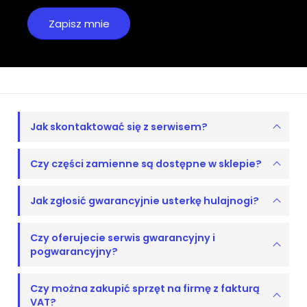
Jak skontaktować się z serwisem?
Czy części zamienne są dostępne w sklepie?
Jak zgłosić gwarancyjnie usterkę hulajnogi?
Czy oferujecie serwis gwarancyjny i
pogwarancyjny?
Czy można zakupić sprzęt na firmę z fakturą
VAT?