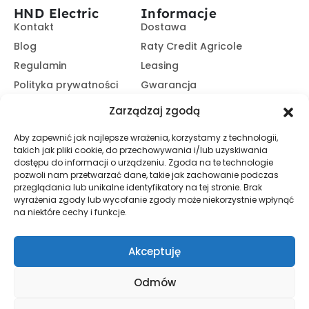
HND Electric
Informacje
Kontakt
Dostawa
Blog
Raty Credit Agricole
Regulamin
Leasing
Polityka prywatności
Gwarancja
Kariera
14 dni na zwrot
Zarządzaj zgodą
Platforma B2B
Polecaj i zarabiaj
Aby zapewnić jak najlepsze wrażenia, korzystamy z technologii,
Program partnerski
takich jak pliki cookie, do przechowywania i/lub uzyskiwania
Zasubskrybuj nasz Newsletter
dostępu do informacji o urządzeniu. Zgoda na te technologie
pozwoli nam przetwarzać dane, takie jak zachowanie podczas
przeglądania lub unikalne identyfikatory na tej stronie. Brak
wyrażenia zgody lub wycofanie zgody może niekorzystnie wpłynąć
Zapisz Się
na niektóre cechy i funkcje.
Promocje, informacje i nowości. Zapisz się do newslettera,
aby nic nie przegapić.
Akceptuję
Odmów
© HND Electric. 2025 - Wszelkie prawa zastrzeżone