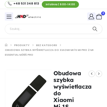
+48 531 348 813
Infolinia | 9:00-14:00
0
PRODUKTY
BEZ KATEGORII
OBUDOWA SZYBKA WYŚWIETLACZA DO XIAOMI MI 1S MI PRO 2 MI
ESSENTIAL M365 PRO
Obudowa
szybka
wyświetlacza
do
Xiaomi
Mi 1S