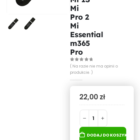
Mi
Pro 2
Mi
Essential
m365
Pro
0
out of 5
( Na razie nie ma opinii o
produkcie. )
22,00
zł
DODAJ DO KOSZYKA