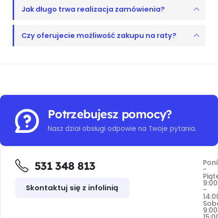
Jak długo trwa realizacja zamówienia?
Czy oferujecie możliwość zakupu na raty?
Potrzebujesz pomocy?
Nasz dział obsługi odpowie na Twoje pytania.
Poni
531 348 813
-
Piąt
9:00
Skontaktuj się z infolinią
-
14:0
Sob
9:00
15:0