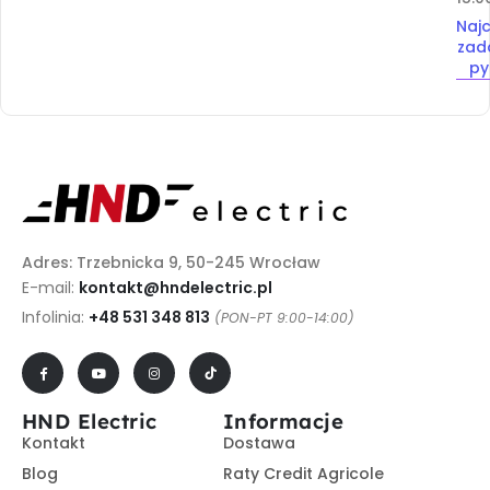
Najc
zad
py
Adres: Trzebnicka 9, 50-245 Wrocław
E-mail:
kontakt@hndelectric.pl
Infolinia:
+48 531 348 813
(PON-PT 9:00-14:00)
HND Electric
Informacje
Kontakt
Dostawa
Blog
Raty Credit Agricole