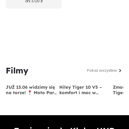
dni:
37,00
zł
Filmy
Pokaż wszystkie
JUŻ 13.06 widzimy się
Hiley Tiger 10 V5 –
Zmodyf
na torze!
Moto Park
komfort i moc w
Tiger 
Kraków
13 czerwca
jednym
x BigS