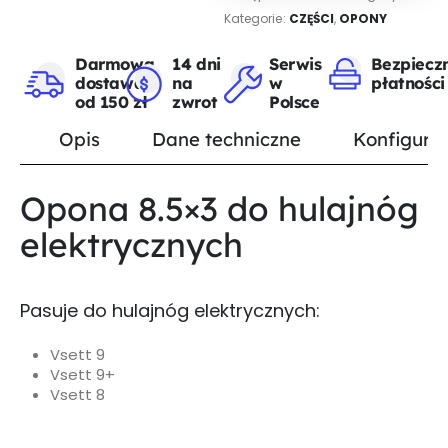
Kategorie:
CZĘŚCI
,
OPONY
Darmowa
14 dni
Serwis
Bezpiecz
dostawa
na
w
płatności
od 150 zł
zwrot
Polsce
Opis
Dane techniczne
Konfigurat
Opona 8.5×3 do hulajnóg
elektrycznych
Pasuje do hulajnóg elektrycznych:
Vsett 9
Vsett 9+
Vsett 8