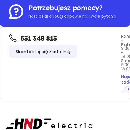
Potrzebujesz pomocy?
Nasz dział obsługi odpowie na Twoje pytania.
Poni
531 348 813
-
Piąt
9:00
Skontaktuj się z infolinią
-
14:0
Sob
9:00
15:0
Najc
zad
py