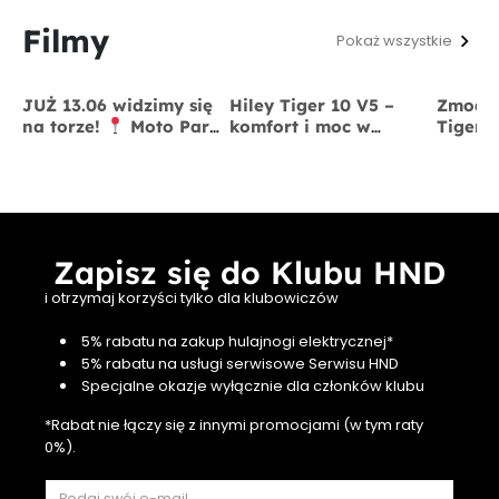
Filmy
Pokaż wszystkie
JUŻ 13.06 widzimy się
Hiley Tiger 10 V5 –
Zmodyf
na torze!
Moto Park
komfort i moc w
Tiger 
Kraków
13 czerwca
jednym
x BigS
Zapisz się do Klubu HND
i otrzymaj korzyści tylko dla klubowiczów
5% rabatu na zakup hulajnogi elektrycznej*
5% rabatu na usługi serwisowe Serwisu HND
Specjalne okazje wyłącznie dla członków klubu
*Rabat nie łączy się z innymi promocjami (w tym raty
0%).