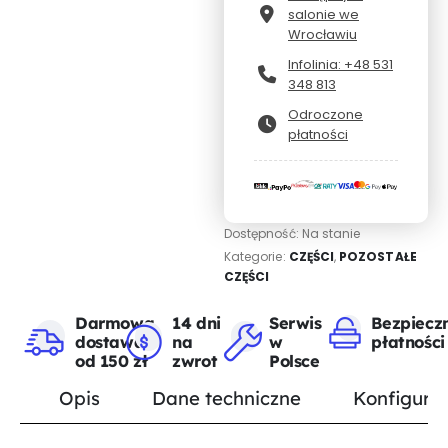
salonie we
Wrocławiu
Infolinia: +48 531
348 813
Odroczone
płatności
Dostępność:
Na stanie
Kategorie:
CZĘŚCI
,
POZOSTAŁE
CZĘŚCI
Darmowa
14 dni
Serwis
Bezpiecz
dostawa
na
w
płatności
od 150 zł
zwrot
Polsce
Opis
Dane techniczne
Konfigurat