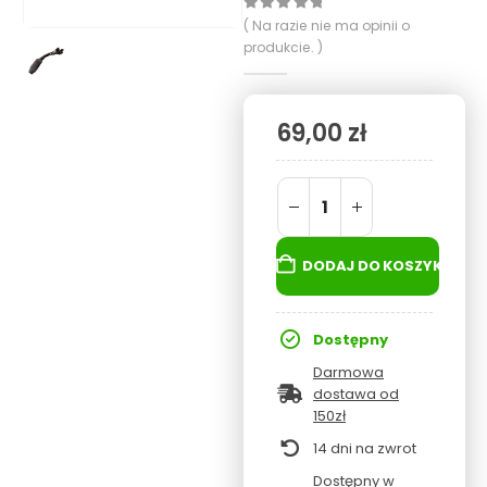
0
out of 5
( Na razie nie ma opinii o
produkcie. )
69,00
zł
DODAJ DO KOSZYKA
Dostępny
Darmowa
dostawa od
150zł
14 dni na zwrot
Dostępny w