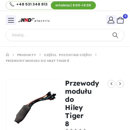
+48 531 348 813
Infolinia | 9:00-14:00
0
PRODUKTY
CZĘŚCI
,
POZOSTAŁE CZĘŚCI
PRZEWODY MODUŁU DO HILEY TIGER 8
Przewody
modułu
do
Hiley
Tiger
8