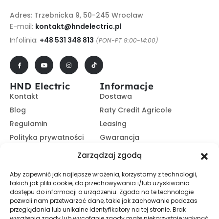
Adres: Trzebnicka 9, 50-245 Wrocław
E-mail:
kontakt@hndelectric.pl
Infolinia:
+48 531 348 813
(PON-PT 9:00-14:00)
HND Electric
Informacje
Kontakt
Dostawa
Blog
Raty Credit Agricole
Regulamin
Leasing
Polityka prywatności
Gwarancja
Kariera
14 dni na zwrot
Zarządzaj zgodą
Platforma B2B
Polecaj i zarabiaj
Aby zapewnić jak najlepsze wrażenia, korzystamy z technologii,
Program partnerski
takich jak pliki cookie, do przechowywania i/lub uzyskiwania
Zasubskrybuj nasz Newsletter
dostępu do informacji o urządzeniu. Zgoda na te technologie
pozwoli nam przetwarzać dane, takie jak zachowanie podczas
przeglądania lub unikalne identyfikatory na tej stronie. Brak
wyrażenia zgody lub wycofanie zgody może niekorzystnie wpłynąć