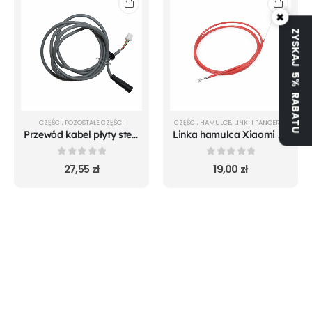
×
ZYSKAJ 5% RABATU
CZĘŚCI
,
POZOSTAŁE CZĘŚCI
CZĘŚCI
,
HAMULCE
,
LINKI I PANCERZE
Przewód kabel płyty sterowania wyświetlacza Xiaomi m365 Pro 2 1S Essential
Linka hamulca Xiaomi m365 i Mi 1S czerwona
0
out of 5
0
out of 5
27,55
zł
19,00
zł