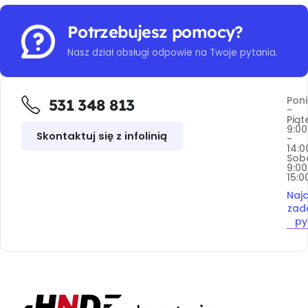
Potrzebujesz pomocy?
Nasz dział obsługi odpowie na Twoje pytania.
Poni
531 348 813
-
Piąt
9:00
Skontaktuj się z infolinią
-
14:0
Sob
9:00
15:0
Najc
zad
py