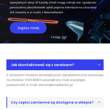
specjalnych akcji. W każdej chwili mogę cofnąć ww. zgodę bez
ponoszenia jakichkolwiek opłat poprzez kliknięcie na stosowny
link zawarty w e-mailu z Newsletterem.
Jak skontaktować się z serwisem?
Z serwisem możesz skontaktować się telefoniczne dzwoniąc
na infolinie: 531348813 wewnętrzny 2 lub wysyłając
wiadomość e-mail: serwis@hndelectic.pl
Czy części zamienne są dostępne w sklepie?