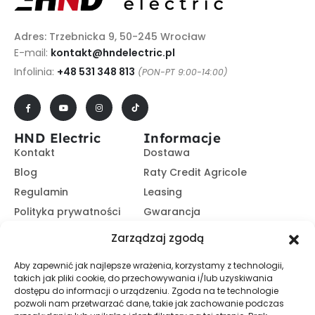
Adres: Trzebnicka 9, 50-245 Wrocław
E-mail:
kontakt@hndelectric.pl
Infolinia:
+48 531 348 813
(PON-PT 9:00-14:00)
HND Electric
Informacje
Kontakt
Dostawa
Blog
Raty Credit Agricole
Regulamin
Leasing
Polityka prywatności
Gwarancja
Kariera
14 dni na zwrot
Zarządzaj zgodą
Platforma B2B
Polecaj i zarabiaj
Aby zapewnić jak najlepsze wrażenia, korzystamy z technologii,
Program partnerski
takich jak pliki cookie, do przechowywania i/lub uzyskiwania
Zasubskrybuj nasz Newsletter
dostępu do informacji o urządzeniu. Zgoda na te technologie
pozwoli nam przetwarzać dane, takie jak zachowanie podczas