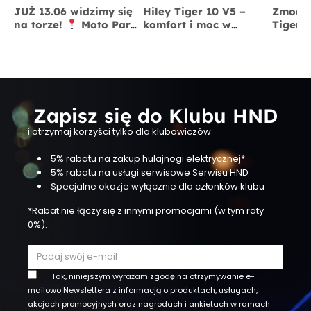
JUŻ 13.06 widzimy się
Hiley Tiger 10 V5 –
Zmodyf
na torze!
Moto Park
komfort i moc w
Tiger 
Kraków
13 czerwca
jednym
x BigS
Zapisz się do Klubu HND
i otrzymaj korzyści tylko dla klubowiczów
5% rabatu na zakup hulajnogi elektrycznej*
5% rabatu na usługi serwisowe Serwisu HND
Specjalne okazje wyłącznie dla członków klubu
*Rabat nie łączy się z innymi promocjami (w tym raty
0%).
Tak, niniejszym wyrażam zgodę na otrzymywanie e-
mailowo Newslettera z informacją o produktach, usługach,
akcjach promocyjnych oraz nagrodach i ankietach w ramach