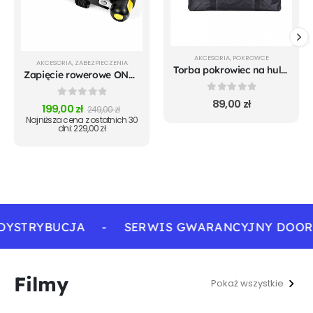
AKCESORIA
,
POKROWCE
AKCESORIA
,
ZABEZPIECZENIA
Torba pokrowiec na hulajnogę elektryczną rozmiar XL
Zapięcie rowerowe ONGUARD Link Plate Lock REVOLVER X4P 8128 SKŁADANE - 79cm - 5 x Klucze z kodem
0
out of 5
89,00
zł
0
out of 5
199,00
zł
249,00
zł
Najniższa cena z ostatnich 30
dni:
229,00
zł
DYSTRYBUCJA
-
SERWIS GWARANCYJNY DOOR
Filmy
Pokaż wszystkie