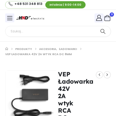
+48 531 348 813
Infolinia | 9:00-14:00
0
PRODUKTY
AKCESORIA
,
ŁADOWARKI
VEP ŁADOWARKA 42V 2A WTYK RCA DC 8MM
VEP
Ładowarka
42V
2A
wtyk
RCA