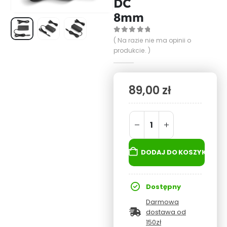
DC
8mm
0
out of 5
( Na razie nie ma opinii o
produkcie. )
89,00
zł
DODAJ DO KOSZYKA
Dostępny
Darmowa
dostawa od
150zł