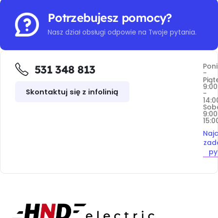
Potrzebujesz pomocy?
Nasz dział obsługi odpowie na Twoje pytania.
Poni
531 348 813
-
Piąt
9:00
Skontaktuj się z infolinią
-
14:0
Sob
9:00
15:0
Najc
zad
py