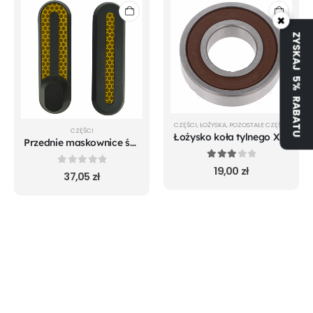
×
ZYSKAJ 5% RABATU
CZĘŚCI
,
ŁOŻYSKA
,
POZOSTAŁE CZĘŚCI
CZĘŚCI
Łożysko koła tylnego Xiaomi m365 Pro Mi 1S Pro 2 Essential
Przednie maskownice śrub koła do Xiaomi m365 Pro Mi 1S Pro 2 Essential
3.00
out of 5
19,00
zł
0
out of 5
37,05
zł