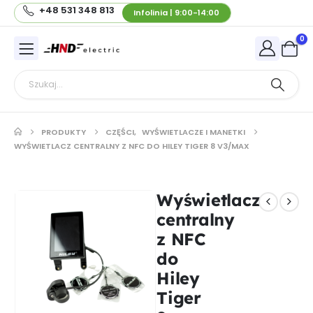
+48 531 348 813
Infolinia | 9:00-14:00
0
PRODUKTY
CZĘŚCI
,
WYŚWIETLACZE I MANETKI
WYŚWIETLACZ CENTRALNY Z NFC DO HILEY TIGER 8 V3/MAX
Wyświetlacz
centralny
z NFC
do
Hiley
Tiger