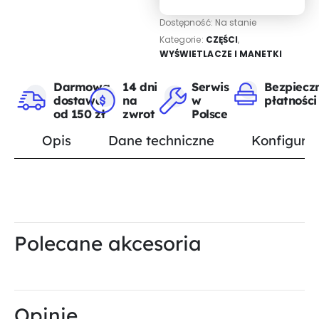
Dostępność:
Na stanie
Kategorie:
CZĘŚCI
,
WYŚWIETLACZE I MANETKI
Darmowa
14 dni
Serwis
Bezpiecz
dostawa
na
w
płatności
od 150 zł
zwrot
Polsce
Opis
Dane techniczne
Konfigurat
Polecane akcesoria
Opinie