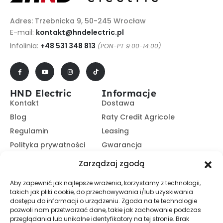
Adres: Trzebnicka 9, 50-245 Wrocław
E-mail:
kontakt@hndelectric.pl
Infolinia:
+48 531 348 813
(PON-PT 9:00-14:00)
HND Electric
Informacje
Kontakt
Dostawa
Blog
Raty Credit Agricole
Regulamin
Leasing
Polityka prywatności
Gwarancja
Kariera
14 dni na zwrot
Zarządzaj zgodą
Platforma B2B
Polecaj i zarabiaj
Aby zapewnić jak najlepsze wrażenia, korzystamy z technologii,
Program partnerski
takich jak pliki cookie, do przechowywania i/lub uzyskiwania
Zasubskrybuj nasz Newsletter
dostępu do informacji o urządzeniu. Zgoda na te technologie
pozwoli nam przetwarzać dane, takie jak zachowanie podczas
przeglądania lub unikalne identyfikatory na tej stronie. Brak