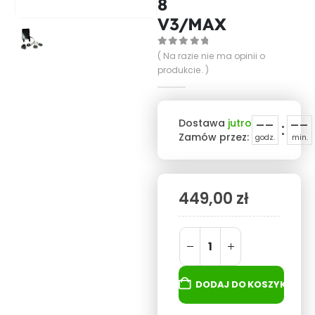
8
V3/MAX
0
out of 5
( Na razie nie ma opinii o
produkcie. )
--
--
Dostawa
jutro
:
Zamów przez:
godz.
min.
449,00
zł
DODAJ DO KOSZYKA