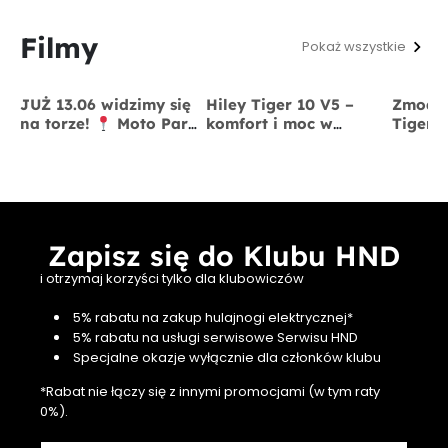
Filmy
Pokaż wszystkie
JUŻ 13.06 widzimy się
Hiley Tiger 10 V5 –
Zmodyf
na torze!
Moto Park
komfort i moc w
Tiger 
Kraków
13 czerwca
jednym
x BigS
Zapisz się do Klubu HND
i otrzymaj korzyści tylko dla klubowiczów
5% rabatu na zakup hulajnogi elektrycznej*
5% rabatu na usługi serwisowe Serwisu HND
Specjalne okazje wyłącznie dla członków klubu
*Rabat nie łączy się z innymi promocjami (w tym raty
0%).