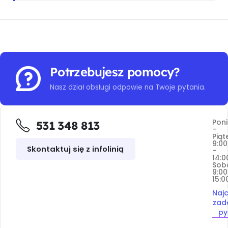
Potrzebujesz pomocy?
Nasz dział obsługi odpowie na Twoje pytania.
Poni
531 348 813
-
Piąt
9:00
Skontaktuj się z infolinią
-
14:0
Sob
9:00
15:0
Najc
zad
py