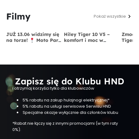
Filmy
Pokaż wszystkie
JUŻ 13.06 widzimy się
Hiley Tiger 10 V5 –
Zmodyf
na torze!
Moto Park
komfort i moc w
Tiger 
Kraków
13 czerwca
jednym
x BigS
Zapisz się do Klubu HND
i otrzymaj korzyści tylko dla klubowiczów
5% rabatu na zakup hulajnogi elektrycznej*
5% rabatu na usługi serwisowe Serwisu HND
Specjalne okazje wyłącznie dla członków klubu
*Rabat nie łączy się z innymi promocjami (w tym raty
0%).