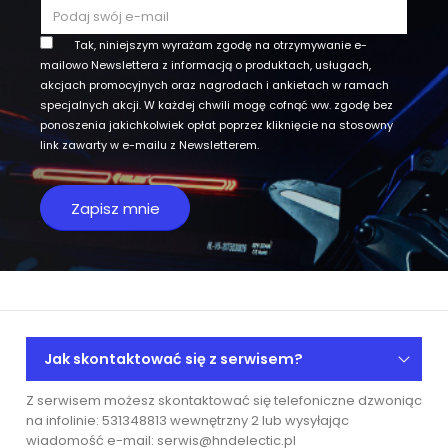
Tak, niniejszym wyrażam zgodę na otrzymywanie e-
mailowo Newslettera z informacją o produktach, usługach,
akcjach promocyjnych oraz nagrodach i ankietach w ramach
specjalnych akcji. W każdej chwili mogę cofnąć ww. zgodę bez
ponoszenia jakichkolwiek opłat poprzez kliknięcie na stosowny
link zawarty w e-mailu z Newsletterem.
Jak skontaktować się z serwisem?
Z serwisem możesz skontaktować się telefoniczne dzwoniąc
na infolinie: 531348813 wewnętrzny 2 lub wysyłając
wiadomość e-mail: serwis@hndelectic.pl