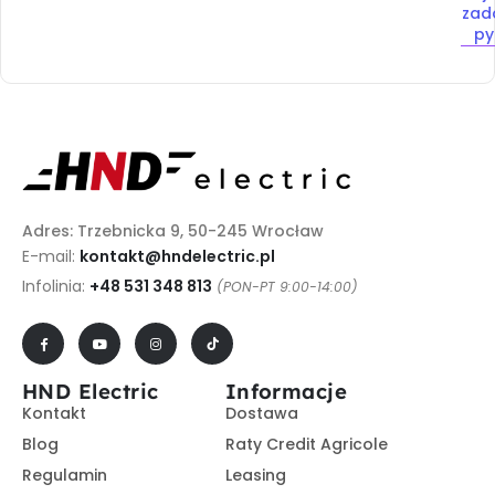
zad
py
Adres: Trzebnicka 9, 50-245 Wrocław
E-mail:
kontakt@hndelectric.pl
Infolinia:
+48 531 348 813
(PON-PT 9:00-14:00)
HND Electric
Informacje
Kontakt
Dostawa
Blog
Raty Credit Agricole
Regulamin
Leasing