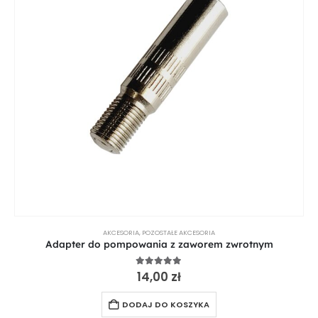
AKCESORIA
,
POZOSTAŁE AKCESORIA
Adapter do pompowania z zaworem zwrotnym
5.00
out of 5
14,00
zł
DODAJ DO KOSZYKA