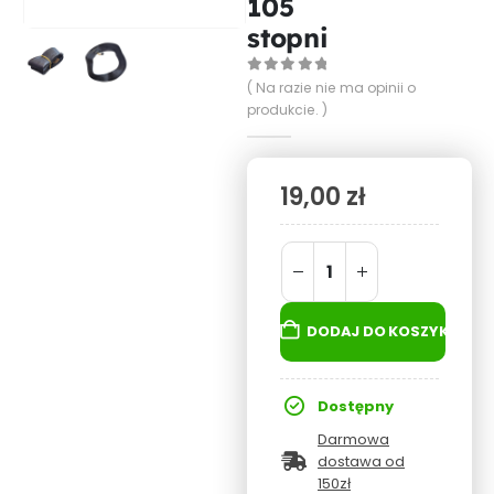
105
stopni
0
out of 5
( Na razie nie ma opinii o
produkcie. )
19,00
zł
DODAJ DO KOSZYKA
Dostępny
Darmowa
dostawa od
150zł