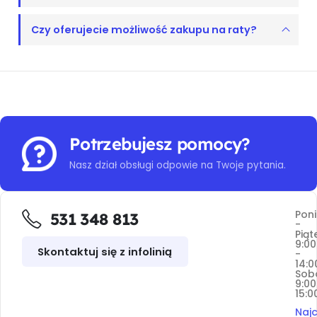
Czy oferujecie możliwość zakupu na raty?
Potrzebujesz pomocy?
Nasz dział obsługi odpowie na Twoje pytania.
Poni
531 348 813
-
Piąt
9:00
Skontaktuj się z infolinią
-
14:0
Sob
9:00
15:0
Najc