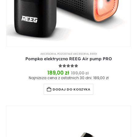
AKCESORIA
,
POZOSTAŁE AKCESORIA
,
REEG
Pompka elektryczna REEG Air pump PRO
5.00
out of 5
189,00
zł
199,00
zł
Najniższa cena z ostatnich 30 dni:
189,00
zł
DODAJ DO KOSZYKA