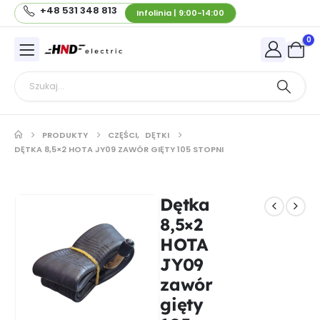
+48 531 348 813
Infolinia | 9:00-14:00
0
PRODUKTY
CZĘŚCI
,
DĘTKI
DĘTKA 8,5×2 HOTA JY09 ZAWÓR GIĘTY 105 STOPNI
Dętka
8,5×2
HOTA
JY09
zawór
gięty