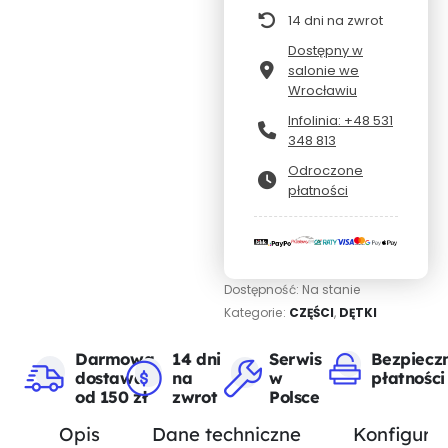
14 dni na zwrot
Dostępny w
salonie we
Wrocławiu
Infolinia: +48 531
348 813
Odroczone
płatności
Dostępność:
Na stanie
Kategorie:
CZĘŚCI
,
DĘTKI
Darmowa
14 dni
Serwis
Bezpiecz
dostawa
na
w
płatności
od 150 zł
zwrot
Polsce
Opis
Dane techniczne
Konfigurat