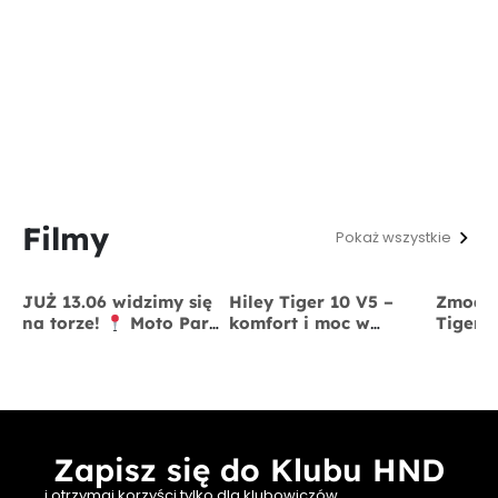
Filmy
Pokaż wszystkie
JUŻ 13.06 widzimy się
Hiley Tiger 10 V5 –
Zmodyf
na torze!
Moto Park
komfort i moc w
Tiger 
Kraków
13 czerwca
jednym
x BigS
Zapisz się do Klubu HND
i otrzymaj korzyści tylko dla klubowiczów