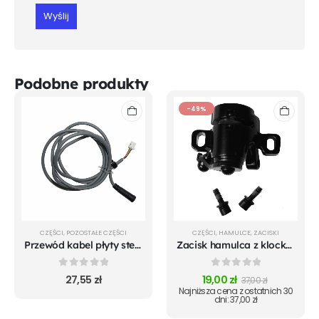
Podobne produkty
-49%
CZĘŚCI
,
POZOSTAŁE CZĘŚCI
CZĘŚCI
,
HAMULCE
,
ZACISKI
Przewód kabel płyty sterowania wyświetlacza Xiaomi m365 Pro 2 1S Essential
Zacisk hamulca z klockami do Xiaomi m365 Pro Mi 1S Pro 2 Essential
0
out of 5
0
out of 5
27,55
zł
19,00
zł
37,00
zł
Najniższa cena z ostatnich 30
dni:
37,00
zł